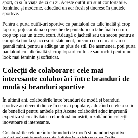
sport, ci și în viața de zi cu zi. Aceste outfit-uri sunt confortabile,
feminine și moderne, aducând un aer fresh și tineresc în ținutele
sportive.
Pentru a purta outfit-uri sportive cu pantaloni cu talie înaltă și crop
top-uri, poți combina o pereche de pantaloni cu talie înaltă cu un
crop top sau un tricou scurt. Adaugă o jachetă sau un sacou pentru a
completa ținuta și accesorii statement, precum cercei mari sau o
geantă mini, pentru a adăuga un plus de stil. De asemenea, poți purta
pantaloni cu talie înaltă și crop top-uri cu fuste sau rochii pentru un
look mai feminin și sofisticat.
Colecții de colaborare: cele mai
interesante colaborări între branduri de
modă și branduri sportive
În ultimii ani, colaborările între branduri de modă și branduri
sportive au devenit din ce în ce mai populare, aducând cu ele o serie
de beneficii pentru ambele părț Aceste colaborări aduc împreună
expertiza și creativitatea celor două industrii, rezultând în colecții
inovatoare și interesante.
Colaborările celebre între branduri de modă și branduri sportive