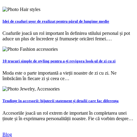
Idei de coafuri ușor de realizat pentru părul de lungime medie
Coafurile joacă un rol important în definirea stilului personal și pot
aduce un plus de încredere și frumusețe oricărei femei.…
10 trucuri simple de styling pentru a-ți revigora look-ul de zi cu zi
Moda este o parte importantă a vieții noastre de zi cu zi. Ne
îmbrăcăm în fiecare zi și ceea ce…
Tendințe în accesorii: bijuterii statement și detalii care fac diferența
Accesoriile joacă un rol extrem de important în completarea unei
ținute și în exprimarea personalității noastre. Fie că vorbim despre…
Blog