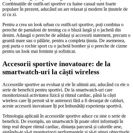
Combinațiile de outfit-uri sportive cu haine casual sunt foarte
populare în prezent, aducând un aer relaxat și modern în ținutele de
zi cu zi.
Pentru a crea un look urban cu outfit-uri sportive, poți combina o
pereche de pantaloni de trening cu o bluză largă și o jachetă din
denim. Adaugă o pereche de adidași și accesorii statement, precum o
geantă mare sau o pălărie, pentru a completa ținuta. De asemenea,
poți purta o rochie sport cu o jachetă bomber și o pereche de cizme
pentru un look mai feminin și sofisticat.
Accesorii sportive inovatoare: de la
smartwatch-uri la căști wireless
Accesoriile sportive au evoluat și ele în ultimii ani, aducând cu ele o
serie de beneficii pentru sportivi. De la smartwatch-uri care
monitorizează activitatea fizică și ritmul cardiac, până la căști
wireless care îți permit să te antrenezi fără a fi deranjat de cabluri,
aceste accesorii inovatoare îți pot îmbunătăți experiența sportivă.
Tehnologia aplicată în accesoriile sportive aduce cu sine o serie de
beneficii. De exemplu, un smartwatch îți poate oferi informații în
timp real despre ritmul cardiac, distanța parcursă și caloriile arse,
ajutându-te să-ți monitorizezi performanțele și să-ți atingi obiectivele