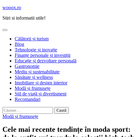
Skip
wooox.ro
to
Stiri si informatii utile!
content
Călătorii și turism
Blog
Tehnologie și inovație
Finanțe personale și investiții
Educație și dezvoltare personală
Gastronomie
Mediu și sustenabilitate
Sănătate și wellness
Imobiliare și design interior
Modă și frumusețe
Stil de viață și divertisment
Recomandari
Caută
după:
Modă și frumusețe
Cele mai recente tendințe în moda sport: