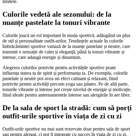
limitele.
Culorile vedetă ale sezonului: de la
nuanțe pastelate la tonuri vibrante
Culorile joacă un rol important în moda sportivă, adăugând un plus
de stil și personalitate outfit-urilor. Tendințele actuale în culorile
îmbrăcămintei sportive variază de la nuanțe pastelate și neutre, care
transmit o senzație de calm și eleganță, până la tonuri vibrante și
intense, care adaugă energie și dinamism.
Alegerea culorilor potrivite pentru activitățile sportive poate
influența starea ta de spirit și performanța ta. De exemplu, culorile
pastelate și neutre pot avea un efect calmant și relaxant, fiind
potrivite pentru activități precum yoga sau pilates. Pe de altă parte,
tonurile vibrante și intense pot crește nivelul de energie și motivație,
fiind ideale pentru antrenamentele intense sau alergările în aer liber.
De la sala de sport la stradă: cum să porți
outfit-urile sportive în viața de zi cu zi
Outfit-urile sportive nu mai sunt rezervate doar pentru sala de sport
sau pentru alergat, ci pot fi integrate cu succes în viața de zi cu zi.