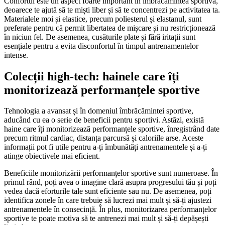
Confortul este un aspect foarte important în îmbrăcămintea sportivă,
deoarece te ajută să te miști liber și să te concentrezi pe activitatea ta.
Materialele moi și elastice, precum poliesterul și elastanul, sunt
preferate pentru că permit libertatea de mișcare și nu restricționează
în niciun fel. De asemenea, cusăturile plate și fără iritații sunt
esențiale pentru a evita disconfortul în timpul antrenamentelor
intense.
Colecții high-tech: hainele care îți
monitorizează performanțele sportive
Tehnologia a avansat și în domeniul îmbrăcămintei sportive,
aducând cu ea o serie de beneficii pentru sportivi. Astăzi, există
haine care îți monitorizează performanțele sportive, înregistrând date
precum ritmul cardiac, distanța parcursă și caloriile arse. Aceste
informații pot fi utile pentru a-ți îmbunătăți antrenamentele și a-ți
atinge obiectivele mai eficient.
Beneficiile monitorizării performanțelor sportive sunt numeroase. În
primul rând, poți avea o imagine clară asupra progresului tău și poți
vedea dacă eforturile tale sunt eficiente sau nu. De asemenea, poți
identifica zonele în care trebuie să lucrezi mai mult și să-ți ajustezi
antrenamentele în consecință. În plus, monitorizarea performanțelor
sportive te poate motiva să te antrenezi mai mult și să-ți depășești