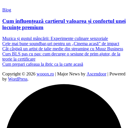
Blog
Cum influențează cartierul valoarea și confortul unei
locuințe premium
Muzica și gustul mâncării: Experimente culinare senzoriale
Cele mai bune soundbar-uri pentru un „Cinema acasă” de impact
Cât câștigă un artist de talie medie din streaming cu Muuz Business
Curs BLS pas cu pas: cum decurge o sesiune de prim ajutor, de la
teorie la certificare
Cum prepari cafeaua la ibric ca la carte acasă
Copyright © 2026
wooox.ro
| Major News by
Ascendoor
| Powered
by
WordPress
.