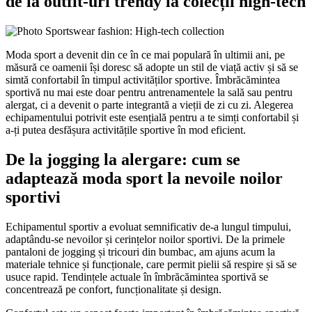
de la outfit-uri trendy la colecții high-tech
Moda sport a devenit din ce în ce mai populară în ultimii ani, pe
măsură ce oamenii își doresc să adopte un stil de viață activ și să se
simtă confortabil în timpul activităților sportive. Îmbrăcămintea
sportivă nu mai este doar pentru antrenamentele la sală sau pentru
alergat, ci a devenit o parte integrantă a vieții de zi cu zi. Alegerea
echipamentului potrivit este esențială pentru a te simți confortabil și
a-ți putea desfășura activitățile sportive în mod eficient.
De la jogging la alergare: cum se
adaptează moda sport la nevoile noilor
sportivi
Echipamentul sportiv a evoluat semnificativ de-a lungul timpului,
adaptându-se nevoilor și cerințelor noilor sportivi. De la primele
pantaloni de jogging și tricouri din bumbac, am ajuns acum la
materiale tehnice și funcționale, care permit pielii să respire și să se
usuce rapid. Tendințele actuale în îmbrăcămintea sportivă se
concentrează pe confort, funcționalitate și design.