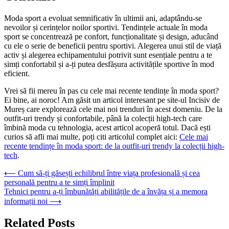
Moda sport a evoluat semnificativ în ultimii ani, adaptându-se
nevoilor și cerințelor noilor sportivi. Tendințele actuale în moda
sport se concentrează pe confort, funcționalitate și design, aducând
cu ele o serie de beneficii pentru sportivi. Alegerea unui stil de viață
activ și alegerea echipamentului potrivit sunt esențiale pentru a te
simți confortabil și a-ți putea desfășura activitățile sportive în mod
eficient.
Vrei să fii mereu în pas cu cele mai recente tendințe în moda sport?
Ei bine, ai noroc! Am găsit un articol interesant pe site-ul Incisiv de
Mureș care explorează cele mai noi trenduri în acest domeniu. De la
outfit-uri trendy și confortabile, până la colecții high-tech care
îmbină moda cu tehnologia, acest articol acoperă totul. Dacă ești
curios să afli mai multe, poți citi articolul complet aici:
Cele mai
recente tendințe în moda sport: de la outfit-uri trendy la colecții high-
tech
.
Navigare
⟵
Cum să-ți găsești echilibrul între viața profesională și cea
personală pentru a te simți împlinit
în
Tehnici pentru a-ți îmbunătăți abilitățile de a învăța și a memora
articole
informații noi
⟶
Related Posts