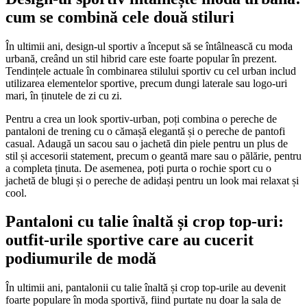
cum se combină cele două stiluri
În ultimii ani, design-ul sportiv a început să se întâlnească cu moda
urbană, creând un stil hibrid care este foarte popular în prezent.
Tendințele actuale în combinarea stilului sportiv cu cel urban includ
utilizarea elementelor sportive, precum dungi laterale sau logo-uri
mari, în ținutele de zi cu zi.
Pentru a crea un look sportiv-urban, poți combina o pereche de
pantaloni de trening cu o cămașă elegantă și o pereche de pantofi
casual. Adaugă un sacou sau o jachetă din piele pentru un plus de
stil și accesorii statement, precum o geantă mare sau o pălărie, pentru
a completa ținuta. De asemenea, poți purta o rochie sport cu o
jachetă de blugi și o pereche de adidași pentru un look mai relaxat și
cool.
Pantaloni cu talie înaltă și crop top-uri:
outfit-urile sportive care au cucerit
podiumurile de modă
În ultimii ani, pantalonii cu talie înaltă și crop top-urile au devenit
foarte populare în moda sportivă, fiind purtate nu doar la sala de