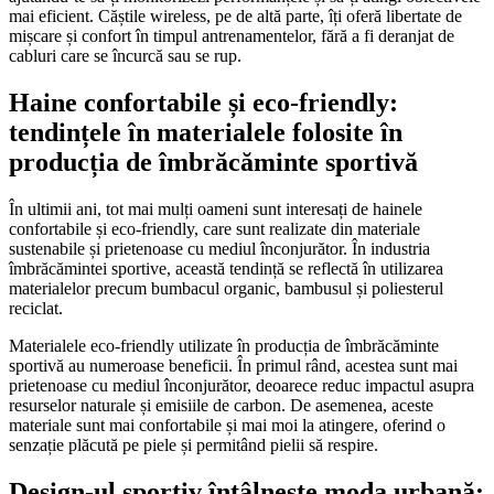
mai eficient. Căștile wireless, pe de altă parte, îți oferă libertate de
mișcare și confort în timpul antrenamentelor, fără a fi deranjat de
cabluri care se încurcă sau se rup.
Haine confortabile și eco-friendly:
tendințele în materialele folosite în
producția de îmbrăcăminte sportivă
În ultimii ani, tot mai mulți oameni sunt interesați de hainele
confortabile și eco-friendly, care sunt realizate din materiale
sustenabile și prietenoase cu mediul înconjurător. În industria
îmbrăcămintei sportive, această tendință se reflectă în utilizarea
materialelor precum bumbacul organic, bambusul și poliesterul
reciclat.
Materialele eco-friendly utilizate în producția de îmbrăcăminte
sportivă au numeroase beneficii. În primul rând, acestea sunt mai
prietenoase cu mediul înconjurător, deoarece reduc impactul asupra
resurselor naturale și emisiile de carbon. De asemenea, aceste
materiale sunt mai confortabile și mai moi la atingere, oferind o
senzație plăcută pe piele și permitând pielii să respire.
Design-ul sportiv întâlnește moda urbană: