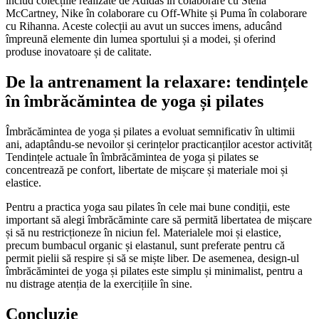
includ colecțiile realizate de Adidas în colaborare cu Stella
McCartney, Nike în colaborare cu Off-White și Puma în colaborare
cu Rihanna. Aceste colecții au avut un succes imens, aducând
împreună elemente din lumea sportului și a modei, și oferind
produse inovatoare și de calitate.
De la antrenament la relaxare: tendințele
în îmbrăcămintea de yoga și pilates
Îmbrăcămintea de yoga și pilates a evoluat semnificativ în ultimii
ani, adaptându-se nevoilor și cerințelor practicanților acestor activităț
Tendințele actuale în îmbrăcămintea de yoga și pilates se
concentrează pe confort, libertate de mișcare și materiale moi și
elastice.
Pentru a practica yoga sau pilates în cele mai bune condiții, este
important să alegi îmbrăcăminte care să permită libertatea de mișcare
și să nu restricționeze în niciun fel. Materialele moi și elastice,
precum bumbacul organic și elastanul, sunt preferate pentru că
permit pielii să respire și să se miște liber. De asemenea, design-ul
îmbrăcămintei de yoga și pilates este simplu și minimalist, pentru a
nu distrage atenția de la exercițiile în sine.
Concluzie