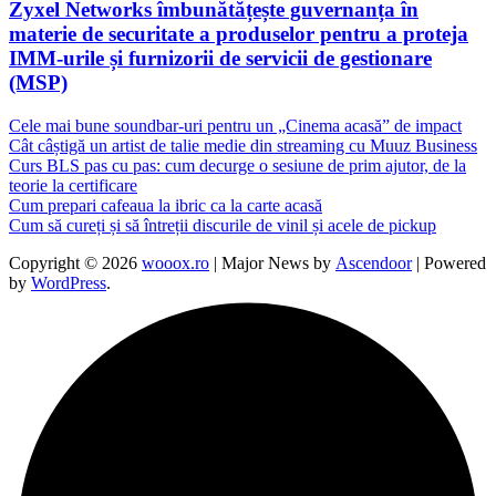
Zyxel Networks îmbunătățește guvernanța în
materie de securitate a produselor pentru a proteja
IMM-urile și furnizorii de servicii de gestionare
(MSP)
Cele mai bune soundbar-uri pentru un „Cinema acasă” de impact
Cât câștigă un artist de talie medie din streaming cu Muuz Business
Curs BLS pas cu pas: cum decurge o sesiune de prim ajutor, de la
teorie la certificare
Cum prepari cafeaua la ibric ca la carte acasă
Cum să cureți și să întreții discurile de vinil și acele de pickup
Copyright © 2026
wooox.ro
| Major News by
Ascendoor
| Powered
by
WordPress
.