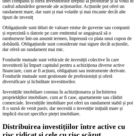
unei companii și oferă investitorilor dreptul la profiturile și la votul în
cadrul adunărilor generale ale acționarilor. Acțiunile pot oferi un
randament mare, dar sunt și mai volatile și mai riscante decât alte
tipuri de investiț
Obligațiunile sunt titluri de valoare emise de guverne sau companii
și reprezintă o datorie pe care emitentul se angajează să o
ramburseze într-un anumit termen, împreună cu plata unui cupon de
dobândă. Obligațiunile sunt considerate mai sigure decât acțiunile,
dar oferă un randament mai mic.
Fondurile mutuale sunt vehicule de investiții colective în care
investitorii își împart capitalul pentru a achiziționa diverse active
financiare, cum ar fi acțiuni, obligațiuni sau instrumente derivate.
Fondurile mutuale sunt gestionate de profesioniști și oferă
diversificare și lichiditate investitorilor.
Investițiile imobiliare constau în achiziționarea și închirierea
proprietăților imobiliare, cum ar fi case, apartamente sau clădiri
comerciale. Investițiile imobiliare pot oferi un randament stabil și pot
fi o sursă de venit pasiv, dar necesită o investiție inițială mare și
implică riscuri specifice pieței imobiliare.
Distribuirea investițiilor între active cu
risc ridicat și cele cu risc scăzut