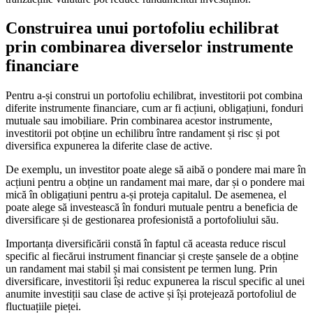
Construirea unui portofoliu echilibrat
prin combinarea diverselor instrumente
financiare
Pentru a-și construi un portofoliu echilibrat, investitorii pot combina
diferite instrumente financiare, cum ar fi acțiuni, obligațiuni, fonduri
mutuale sau imobiliare. Prin combinarea acestor instrumente,
investitorii pot obține un echilibru între randament și risc și pot
diversifica expunerea la diferite clase de active.
De exemplu, un investitor poate alege să aibă o pondere mai mare în
acțiuni pentru a obține un randament mai mare, dar și o pondere mai
mică în obligațiuni pentru a-și proteja capitalul. De asemenea, el
poate alege să investească în fonduri mutuale pentru a beneficia de
diversificare și de gestionarea profesionistă a portofoliului său.
Importanța diversificării constă în faptul că aceasta reduce riscul
specific al fiecărui instrument financiar și crește șansele de a obține
un randament mai stabil și mai consistent pe termen lung. Prin
diversificare, investitorii își reduc expunerea la riscul specific al unei
anumite investiții sau clase de active și își protejează portofoliul de
fluctuațiile pieței.