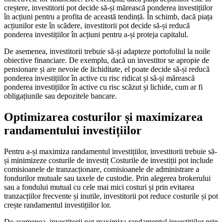
creștere, investitorii pot decide să-și mărească ponderea investițiilor
în acțiuni pentru a profita de această tendință. În schimb, dacă piața
acțiunilor este în scădere, investitorii pot decide să-și reducă
ponderea investițiilor în acțiuni pentru a-și proteja capitalul.
De asemenea, investitorii trebuie să-și adapteze portofoliul la noile
obiective financiare. De exemplu, dacă un investitor se apropie de
pensionare și are nevoie de lichiditate, el poate decide să-și reducă
ponderea investițiilor în active cu risc ridicat și să-și mărească
ponderea investițiilor în active cu risc scăzut și lichide, cum ar fi
obligațiunile sau depozitele bancare.
Optimizarea costurilor și maximizarea
randamentului investițiilor
Pentru a-și maximiza randamentul investițiilor, investitorii trebuie să-
și minimizeze costurile de investiț Costurile de investiții pot include
comisioanele de tranzacționare, comisioanele de administrare a
fondurilor mutuale sau taxele de custodie. Prin alegerea brokerului
sau a fondului mutual cu cele mai mici costuri și prin evitarea
tranzacțiilor frecvente și inutile, investitorii pot reduce costurile și pot
crește randamentul investițiilor lor.
De asemenea, investitorii pot maximiza randamentul investițiilor prin