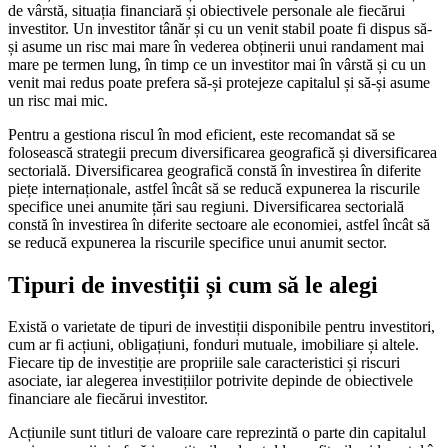
de vârstă, situația financiară și obiectivele personale ale fiecărui
investitor. Un investitor tânăr și cu un venit stabil poate fi dispus să-
și asume un risc mai mare în vederea obținerii unui randament mai
mare pe termen lung, în timp ce un investitor mai în vârstă și cu un
venit mai redus poate prefera să-și protejeze capitalul și să-și asume
un risc mai mic.
Pentru a gestiona riscul în mod eficient, este recomandat să se
folosească strategii precum diversificarea geografică și diversificarea
sectorială. Diversificarea geografică constă în investirea în diferite
piețe internaționale, astfel încât să se reducă expunerea la riscurile
specifice unei anumite țări sau regiuni. Diversificarea sectorială
constă în investirea în diferite sectoare ale economiei, astfel încât să
se reducă expunerea la riscurile specifice unui anumit sector.
Tipuri de investiții și cum să le alegi
Există o varietate de tipuri de investiții disponibile pentru investitori,
cum ar fi acțiuni, obligațiuni, fonduri mutuale, imobiliare și altele.
Fiecare tip de investiție are propriile sale caracteristici și riscuri
asociate, iar alegerea investițiilor potrivite depinde de obiectivele
financiare ale fiecărui investitor.
Acțiunile sunt titluri de valoare care reprezintă o parte din capitalul