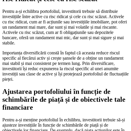
Pentru a-și echilibra portofoliul, investitorii trebuie să distribuie
investițiile între active cu risc ridicat și cele cu risc scăzut. Activele
cu risc ridicat, cum ar fi acțiunile sau investițiile imobiliare, pot oferi
un randament mai mare, dar sunt și mai volatile și mai riscante.
Activele cu risc scăzut, cum ar fi obligațiunile sau depozitele
bancare, oferă un randament mai mic, dar sunt și mai sigure și mai
stabile.
Importanța diversificării constă în faptul că aceasta reduce riscul
specific al fiecărui activ și crește șansele de a obține un randament
mai stabil și mai consistent pe termen lung. Prin diversificare,
investitorii își reduc expunerea la riscul specific al unei anumite
investiții sau clase de active și își protejează portofoliul de fluctuațiile
pieței.
Ajustarea portofoliului în funcție de
schimbările de piață și de obiectivele tale
financiare
Pentru a-și menține portofoliul în echilibru, investitorii trebuie să-și
ajusteze investițiile în funcție de schimbările de piață și de
obiectivele lor financiare. De exemplu, dacă piața acțiunilor este în