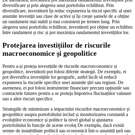
diversificare și prin alegerea unui portofoliu echilibrat. Prin
diversificare, investitorii își reduc expunerea la riscul specific al unei
anumite investiții sau clase de active și își crește șansele de a obține
un randament mai stabil și mai consistent pe termen lung. Prin
alegerea unui portofoliu echilibrat, investitorii pot obține un echilibru
între randament și risc și pot maximiza randamentul investițiilor lor.
Protejarea investițiilor de riscurile
macroeconomice și geopolitice
Pentru a-și proteja investițiile de riscurile macroeconomice și
geopolitice, investitorii pot folosi diferite strategii. De exemplu, ei
pot diversifica investițiile lor geografic, astfel încât să reducă
expunerea la riscurile specifice unei anumite țări sau regiuni. De
asemenea, ei pot folosi instrumente financiare precum opțiunile sau
contractele futures pentru a se proteja împotriva fluctuațiilor valutare
sau a altor riscuri specifice.
Strategiile de minimizare a impactului riscurilor macroeconomice și
geopolitice asupra portofoliului includ și monitorizarea constantă a
evoluțiilor economice și politice la nivel global și ajustarea
portofoliului în funcție de aceste evoluț De exemplu, dacă există
semne de instabilitate politică sau economică într-o anumită țară sau