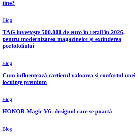
tine?
Blog
TAG investește 500.000 de euro în retail în 2026,
pentru modernizarea magazinelor și extinderea
portofoliului
Blog
Cum influențează cartierul valoarea și confortul unei
locuințe premium
Blog
HONOR Magic V6: designul care se poartă
Blog