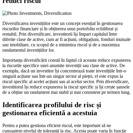
reduci riscul
Diversificarea investițiilor este un concept esențial în gestionarea
riscurilor financiare și în obținerea unui portofoliu echilibrat și
rentabil. Prin diversificare, investitorii își împart capitalul între
diferite clase de active, cum ar fi acțiuni, obligațiuni, fonduri mutuale
sau imobiliare, cu scopul de a minimiza riscul și de a maximiza
randamentul investițiilor lor.
Importanța diversificării constă în faptul că aceasta reduce expunerea
la riscurile specifice unei anumite investiții sau clase de active. De
exemplu, dacă un investitor își concentrează toate investițiile într-o
singură acțiune sau într-un singur sector al pieței, el este expus la
riscul specific al acelei acțiuni sau al acelui sector. Prin diversificare,
investitorul își reduce expunerea la riscul specific și își crește șansele
de a obține un randament mai stabil și mai consistent pe termen lung.
Identificarea profilului de risc și
gestionarea eficientă a acestuia
Pentru a putea gestiona eficient riscul, este important să ne
cunoaștem nivelul de toleranță la risc. Acesta poate varia în funcție