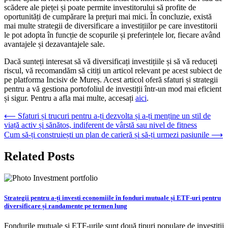
scădere ale pieței și poate permite investitorului să profite de
oportunități de cumpărare la prețuri mai mici. În concluzie, există
mai multe strategii de diversificare a investițiilor pe care investitorii
le pot adopta în funcție de scopurile și preferințele lor, fiecare având
avantajele și dezavantajele sale.
Dacă sunteți interesat să vă diversificați investițiile și să vă reduceți
riscul, vă recomandăm să citiți un articol relevant pe acest subiect de
pe platforma Incisiv de Mureș. Acest articol oferă sfaturi și strategii
pentru a vă gestiona portofoliul de investiții într-un mod mai eficient
și sigur. Pentru a afla mai multe, accesați
aici
.
Navigare
⟵
Sfaturi și trucuri pentru a-ți dezvolta și a-ți menține un stil de
viață activ și sănătos, indiferent de vârstă sau nivel de fitness
în
Cum să-ți construiești un plan de carieră și să-ți urmezi pasiunile
⟶
articole
Related Posts
Strategii pentru a-ți investi economiile în fonduri mutuale și ETF-uri pentru
diversificare și randamente pe termen lung
Fondurile mutuale și ETF-urile sunt două tipuri populare de investiții