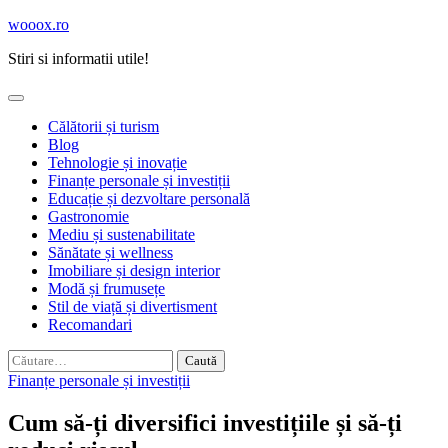
Skip
wooox.ro
to
Stiri si informatii utile!
content
Călătorii și turism
Blog
Tehnologie și inovație
Finanțe personale și investiții
Educație și dezvoltare personală
Gastronomie
Mediu și sustenabilitate
Sănătate și wellness
Imobiliare și design interior
Modă și frumusețe
Stil de viață și divertisment
Recomandari
Caută
după:
Finanțe personale și investiții
Cum să-ți diversifici investițiile și să-ți