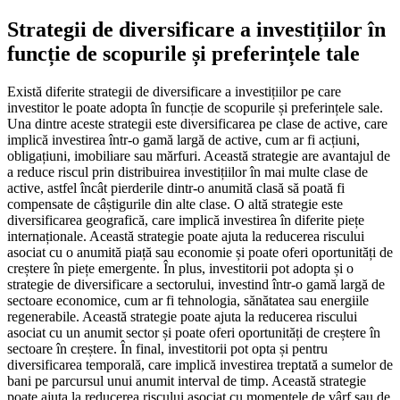
Strategii de diversificare a investițiilor în
funcție de scopurile și preferințele tale
Există diferite strategii de diversificare a investițiilor pe care
investitor le poate adopta în funcție de scopurile și preferințele sale.
Una dintre aceste strategii este diversificarea pe clase de active, care
implică investirea într-o gamă largă de active, cum ar fi acțiuni,
obligațiuni, imobiliare sau mărfuri. Această strategie are avantajul de
a reduce riscul prin distribuirea investițiilor în mai multe clase de
active, astfel încât pierderile dintr-o anumită clasă să poată fi
compensate de câștigurile din alte clase. O altă strategie este
diversificarea geografică, care implică investirea în diferite piețe
internaționale. Această strategie poate ajuta la reducerea riscului
asociat cu o anumită piață sau economie și poate oferi oportunități de
creștere în piețe emergente. În plus, investitorii pot adopta și o
strategie de diversificare a sectorului, investind într-o gamă largă de
sectoare economice, cum ar fi tehnologia, sănătatea sau energiile
regenerabile. Această strategie poate ajuta la reducerea riscului
asociat cu un anumit sector și poate oferi oportunități de creștere în
sectoare în creștere. În final, investitorii pot opta și pentru
diversificarea temporală, care implică investirea treptată a sumelor de
bani pe parcursul unui anumit interval de timp. Această strategie
poate ajuta la reducerea riscului asociat cu momentele de vârf sau de