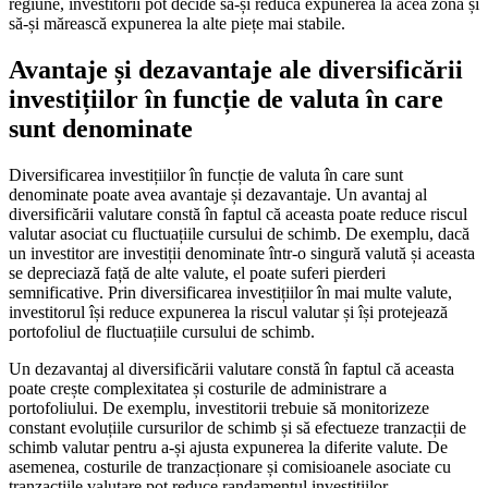
regiune, investitorii pot decide să-și reducă expunerea la acea zonă și
să-și mărească expunerea la alte piețe mai stabile.
Avantaje și dezavantaje ale diversificării
investițiilor în funcție de valuta în care
sunt denominate
Diversificarea investițiilor în funcție de valuta în care sunt
denominate poate avea avantaje și dezavantaje. Un avantaj al
diversificării valutare constă în faptul că aceasta poate reduce riscul
valutar asociat cu fluctuațiile cursului de schimb. De exemplu, dacă
un investitor are investiții denominate într-o singură valută și aceasta
se depreciază față de alte valute, el poate suferi pierderi
semnificative. Prin diversificarea investițiilor în mai multe valute,
investitorul își reduce expunerea la riscul valutar și își protejează
portofoliul de fluctuațiile cursului de schimb.
Un dezavantaj al diversificării valutare constă în faptul că aceasta
poate crește complexitatea și costurile de administrare a
portofoliului. De exemplu, investitorii trebuie să monitorizeze
constant evoluțiile cursurilor de schimb și să efectueze tranzacții de
schimb valutar pentru a-și ajusta expunerea la diferite valute. De
asemenea, costurile de tranzacționare și comisioanele asociate cu
tranzacțiile valutare pot reduce randamentul investițiilor.