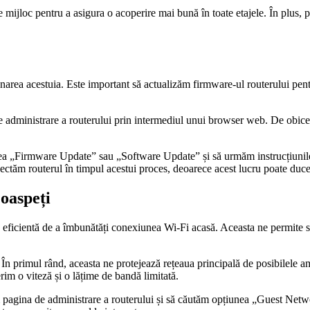
mijloc pentru a asigura o acoperire mai bună în toate etajele. În plus, 
narea acestuia. Este important să actualizăm firmware-ul routerului pentr
 administrare a routerului prin intermediul unui browser web. De obicei, 
ea „Firmware Update” sau „Software Update” și să urmăm instrucțiunile 
ctăm routerul în timpul acestui proces, deoarece acest lucru poate duce 
oaspeți
 eficientă de a îmbunătăți conexiunea Wi-Fi acasă. Aceasta ne permite să o
În primul rând, aceasta ne protejează rețeaua principală de posibilele am
rim o viteză și o lățime de bandă limitată.
săm pagina de administrare a routerului și să căutăm opțiunea „Guest Ne