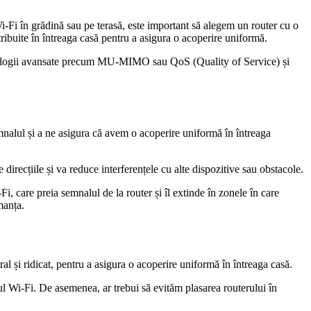
Fi în grădină sau pe terasă, este important să alegem un router cu o
ibuite în întreaga casă pentru a asigura o acoperire uniformă.
 tehnologii avansate precum MU-MIMO sau QoS (Quality of Service) și
nalul și a ne asigura că avem o acoperire uniformă în întreaga
direcțiile și va reduce interferențele cu alte dispozitive sau obstacole.
, care preia semnalul de la router și îl extinde în zonele în care
manța.
al și ridicat, pentru a asigura o acoperire uniformă în întreaga casă.
ul Wi-Fi. De asemenea, ar trebui să evităm plasarea routerului în