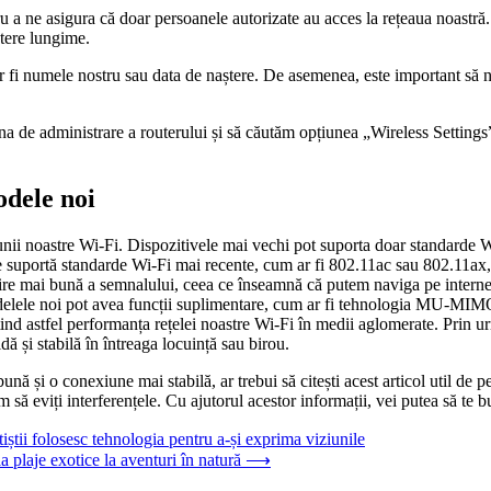
ru a ne asigura că doar persoanele autorizate au acces la rețeaua noastră.
actere lungime.
ar fi numele nostru sau data de naștere. De asemenea, este important să 
na de administrare a routerului și să căutăm opțiunea „Wireless Setting
odele noi
nii noastre Wi-Fi. Dispozitivele mai vechi pot suporta doar standarde W
re suportă standarde Wi-Fi mai recente, cum ar fi 802.11ac sau 802.11ax, 
rire mai bună a semnalului, ceea ce înseamnă că putem naviga pe interne
delele noi pot avea funcții suplimentare, cum ar fi tehnologia MU-MIM
ind astfel performanța rețelei noastre Wi-Fi în medii aglomerate. Prin u
ă și stabilă în întreaga locuință sau birou.
ă și o conexiune mai stabilă, ar trebui să citești acest articol util de pe
 să eviți interferențele. Cu ajutorul acestor informații, vei putea să te 
rtiștii folosesc tehnologia pentru a-și exprima viziunile
a plaje exotice la aventuri în natură
⟶