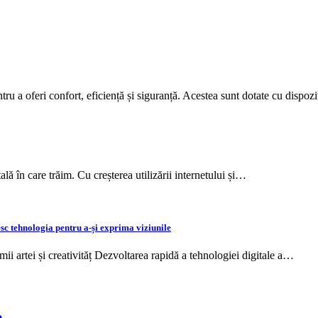
tru a oferi confort, eficiență și siguranță. Acestea sunt dotate cu dispo
lă în care trăim. Cu creșterea utilizării internetului și…
sesc tehnologia pentru a-și exprima viziunile
ii artei și creativităț Dezvoltarea rapidă a tehnologiei digitale a…