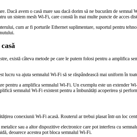
rare. Dacă avem o casă mare sau dacă dorim să ne bucurăm de semnal Wi-
ru un sistem mesh Wi-Fi, care constă în mai multe puncte de acces distr
 routerului, cum ar fi porturile Ethernet suplimentare, suportul pentru
inutului.
 casă
e, există câteva metode pe care le putem folosi pentru a amplifica sem
est lucru va ajuta semnalul Wi-Fi să se răspândească mai uniform în toate 
are pentru a amplifica semnalul Wi-Fi. Un exemplu este un extender Wi-Fi
lifică semnalul Wi-Fi existent pentru a îmbunătăți acoperirea și perfor
tățirea conexiunii Wi-Fi acasă. Routerul ar trebui plasat într-un loc centr
metalice sau a altor dispozitive electronice care pot interfera cu semnal
ămidă, deoarece acestea pot bloca semnalul Wi-Fi.