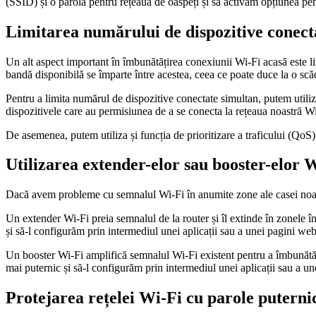
(SSID) și o parolă pentru rețeaua de oaspeți și să activăm opțiunea pen
Limitarea numărului de dispozitive conect
Un alt aspect important în îmbunătățirea conexiunii Wi-Fi acasă este l
bandă disponibilă se împarte între acestea, ceea ce poate duce la o scă
Pentru a limita numărul de dispozitive conectate simultan, putem utiliz
dispozitivele care au permisiunea de a se conecta la rețeaua noastră Wi
De asemenea, putem utiliza și funcția de prioritizare a traficului (QoS)
Utilizarea extender-elor sau booster-elor 
Dacă avem probleme cu semnalul Wi-Fi în anumite zone ale casei noastr
Un extender Wi-Fi preia semnalul de la router și îl extinde în zonele î
și să-l configurăm prin intermediul unei aplicații sau a unei pagini web
Un booster Wi-Fi amplifică semnalul Wi-Fi existent pentru a îmbunătăți
mai puternic și să-l configurăm prin intermediul unei aplicații sau a u
Protejarea rețelei Wi-Fi cu parole puterni