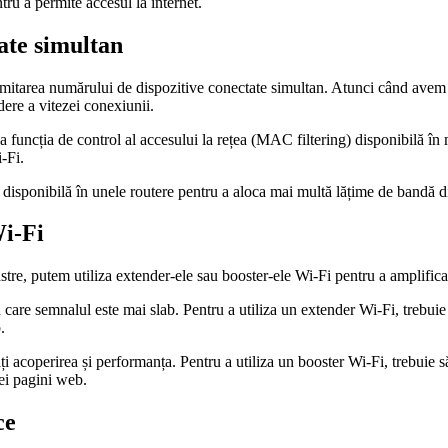
tru a permite accesul la internet.
ate simultan
imitarea numărului de dispozitive conectate simultan. Atunci când avem 
dere a vitezei conexiunii.
a funcția de control al accesului la rețea (MAC filtering) disponibilă în
-Fi.
 disponibilă în unele routere pentru a aloca mai multă lățime de bandă disp
Wi-Fi
e, putem utiliza extender-ele sau booster-ele Wi-Fi pentru a amplifica 
n care semnalul este mai slab. Pentru a utiliza un extender Wi-Fi, trebui
.
 acoperirea și performanța. Pentru a utiliza un booster Wi-Fi, trebuie să
nei pagini web.
ce