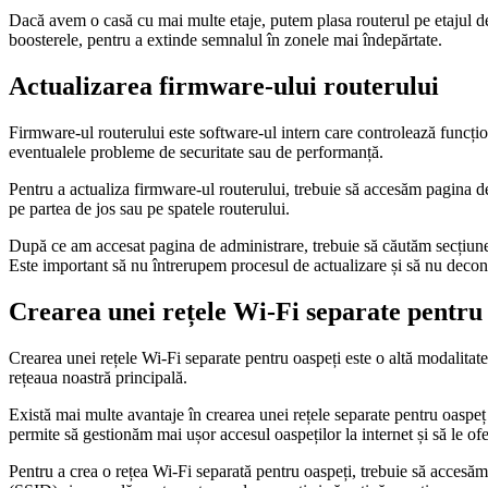
Dacă avem o casă cu mai multe etaje, putem plasa routerul pe etajul de 
boosterele, pentru a extinde semnalul în zonele mai îndepărtate.
Actualizarea firmware-ului routerului
Firmware-ul routerului este software-ul intern care controlează funcțio
eventualele probleme de securitate sau de performanță.
Pentru a actualiza firmware-ul routerului, trebuie să accesăm pagina de
pe partea de jos sau pe spatele routerului.
După ce am accesat pagina de administrare, trebuie să căutăm secțiun
Este important să nu întrerupem procesul de actualizare și să nu decone
Crearea unei rețele Wi-Fi separate pentru 
Crearea unei rețele Wi-Fi separate pentru oaspeți este o altă modalitate
rețeaua noastră principală.
Există mai multe avantaje în crearea unei rețele separate pentru oaspeț 
permite să gestionăm mai ușor accesul oaspeților la internet și să le ofe
Pentru a crea o rețea Wi-Fi separată pentru oaspeți, trebuie să acce