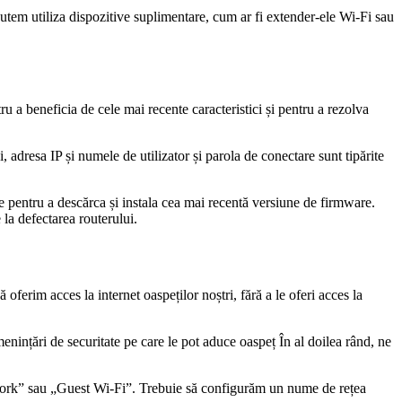
putem utiliza dispozitive suplimentare, cum ar fi extender-ele Wi-Fi sau
u a beneficia de cele mai recente caracteristici și pentru a rezolva
adresa IP și numele de utilizator și parola de conectare sunt tipărite
pentru a descărca și instala cea mai recentă versiune de firmware.
la defectarea routerului.
ferim acces la internet oaspeților noștri, fără a le oferi acces la
enințări de securitate pe care le pot aduce oaspeț În al doilea rând, ne
twork” sau „Guest Wi-Fi”. Trebuie să configurăm un nume de rețea