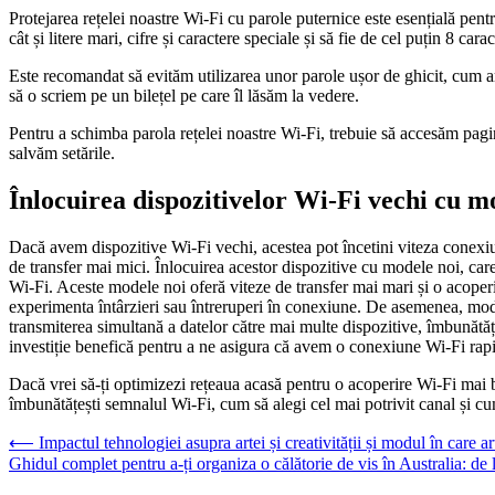
Protejarea rețelei noastre Wi-Fi cu parole puternice este esențială pent
cât și litere mari, cifre și caractere speciale și să fie de cel puțin 8 car
Este recomandat să evităm utilizarea unor parole ușor de ghicit, cum 
să o scriem pe un bilețel pe care îl lăsăm la vedere.
Pentru a schimba parola rețelei noastre Wi-Fi, trebuie să accesăm pagi
salvăm setările.
Înlocuirea dispozitivelor Wi-Fi vechi cu m
Dacă avem dispozitive Wi-Fi vechi, acestea pot încetini viteza conexiu
de transfer mai mici. Înlocuirea acestor dispozitive cu modele noi, ca
Wi-Fi. Aceste modele noi oferă viteze de transfer mai mari și o acope
experimenta întârzieri sau întreruperi în conexiune. De asemenea, mo
transmiterea simultană a datelor către mai multe dispozitive, îmbunătăț
investiție benefică pentru a ne asigura că avem o conexiune Wi-Fi rapid
Dacă vrei să-ți optimizezi rețeaua acasă pentru o acoperire Wi-Fi mai bun
îmbunătățești semnalul Wi-Fi, cum să alegi cel mai potrivit canal și cum
Navigare
⟵
Impactul tehnologiei asupra artei și creativității și modul în care a
Ghidul complet pentru a-ți organiza o călătorie de vis în Australia: de l
în