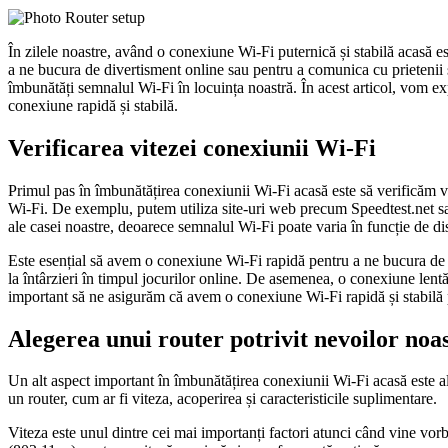
În zilele noastre, având o conexiune Wi-Fi puternică și stabilă acasă e
a ne bucura de divertisment online sau pentru a comunica cu prietenii ș
îmbunătăți semnalul Wi-Fi în locuința noastră. În acest articol, vom ex
conexiune rapidă și stabilă.
Verificarea vitezei conexiunii Wi-Fi
Primul pas în îmbunătățirea conexiunii Wi-Fi acasă este să verificăm vi
Wi-Fi. De exemplu, putem utiliza site-uri web precum Speedtest.net sau 
ale casei noastre, deoarece semnalul Wi-Fi poate varia în funcție de dis
Este esențial să avem o conexiune Wi-Fi rapidă pentru a ne bucura de to
la întârzieri în timpul jocurilor online. De asemenea, o conexiune lentă
important să ne asigurăm că avem o conexiune Wi-Fi rapidă și stabilă 
Alegerea unui router potrivit nevoilor noa
Un alt aspect important în îmbunătățirea conexiunii Wi-Fi acasă este al
un router, cum ar fi viteza, acoperirea și caracteristicile suplimentare.
Viteza este unul dintre cei mai importanți factori atunci când vine vo