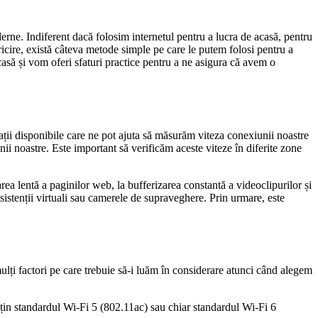
erne. Indiferent dacă folosim internetul pentru a lucra de acasă, pentru
icire, există câteva metode simple pe care le putem folosi pentru a
asă și vom oferi sfaturi practice pentru a ne asigura că avem o
ații disponibile care ne pot ajuta să măsurăm viteza conexiunii noastre
i noastre. Este important să verificăm aceste viteze în diferite zone
ea lentă a paginilor web, la bufferizarea constantă a videoclipurilor și
sistenții virtuali sau camerele de supraveghere. Prin urmare, este
ulți factori pe care trebuie să-i luăm în considerare atunci când alegem
uțin standardul Wi-Fi 5 (802.11ac) sau chiar standardul Wi-Fi 6