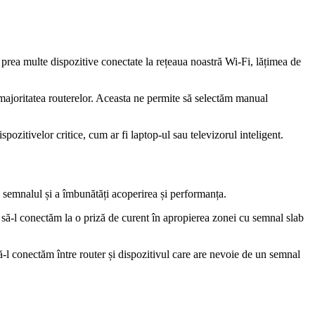
prea multe dispozitive conectate la rețeaua noastră Wi-Fi, lățimea de
 majoritatea routerelor. Aceasta ne permite să selectăm manual
ozitivelor critice, cum ar fi laptop-ul sau televizorul inteligent.
semnalul și a îmbunătăți acoperirea și performanța.
e să-l conectăm la o priză de curent în apropierea zonei cu semnal slab
-l conectăm între router și dispozitivul care are nevoie de un semnal