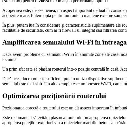
(802.11ax) pentru o viteză maximă și o performanță optimă.
Acoperirea este, de asemenea, un aspect important de luat în conside
acoperire mare. Putem opta pentru un router cu antene externe sau pent
În plus, putem lua în considerare și caracteristicile suplimentare ale
facilitățile de securitate, cum ar fi firewall-ul integrat sau filtrarea conț
Amplificarea semnalului Wi-Fi în întreaga
Dacă avem probleme cu semnalul Wi-Fi în anumite zone ale casei noastr
locuință.
Un prim sfat este să plasăm routerul într-o poziție centrală în casă. Ac
Dacă acest lucru nu este suficient, putem utiliza dispozitive supliment
semnalul este mai slab. Un alt exemplu este un booster Wi-Fi, care amp
Optimizarea poziționării routerului
Poziționarea corectă a routerului este un alt aspect important în îmbună
Este recomandat să evităm plasarea routerului în apropierea obiectelor 
apropierea pereților exteriori sau a obiectelor mari din beton sau căr