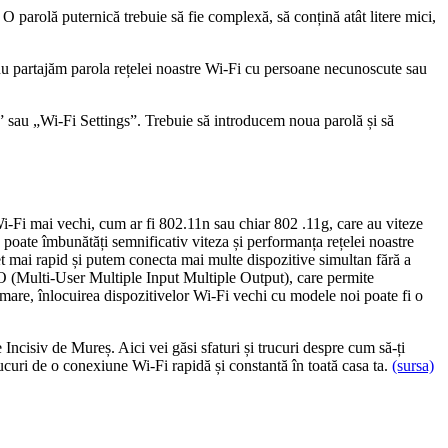
 O parolă puternică trebuie să fie complexă, să conțină atât litere mici,
nu partajăm parola rețelei noastre Wi-Fi cu persoane necunoscute sau
s” sau „Wi-Fi Settings”. Trebuie să introducem noua parolă și să
i-Fi mai vechi, cum ar fi 802.11n sau chiar 802 .11g, care au viteze
poate îmbunătăți semnificativ viteza și performanța rețelei noastre
t mai rapid și putem conecta mai multe dispozitive simultan fără a
O (Multi-User Multiple Input Multiple Output), care permite
rmare, înlocuirea dispozitivelor Wi-Fi vechi cu modele noi poate fi o
 Incisiv de Mureș. Aici vei găsi sfaturi și trucuri despre cum să-ți
bucuri de o conexiune Wi-Fi rapidă și constantă în toată casa ta.
(sursa)