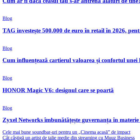
Cum ar fi dacă ceasul tău s-ar antrena alături de tine
Blog
TAG investește 500.000 de euro în retail în 2026, pen
Blog
Cum influențează cartierul valoarea și confortul unei
Blog
HONOR Magic V6: designul care se poartă
Blog
Zyxel Networks îmbunătățește guvernanța în materie de
Cele mai bune soundbar-uri pentru un „Cinema acasă” de impact
Cât câștigă un artist de talie medie din streaming cu Muuz Business