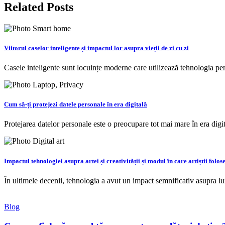
articole
Related Posts
Viitorul caselor inteligente și impactul lor asupra vieții de zi cu zi
Casele inteligente sunt locuințe moderne care utilizează tehnologia pen
Cum să-ți protejezi datele personale în era digitală
Protejarea datelor personale este o preocupare tot mai mare în era digita
Impactul tehnologiei asupra artei și creativității și modul în care artiștii folo
În ultimele decenii, tehnologia a avut un impact semnificativ asupra lum
Blog