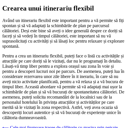
Crearea unui itinerariu flexibil
Având un itinerariu flexibil este important pentru a vă permite să fiți
spontan și să vă adaptați la schimbările de plan pe parcursul
călătoriei. Deși este bine să aveți o idee generală despre ce doriți să
faceți și să vedeți în timpul călătoriei, este important să nu vă
suprasolicitați cu activități și să lăsați loc pentru relaxare și explorare
spontană.
Pentru a crea un itinerariu flexibil, puteți face o listă cu activitățile și
atracțiile pe care doriți să le vizitați, dar nu le programați în detaliu.
Lăsați-vă timp liber pentru a explora orașul sau zona în voie și
pentru a descoperi lucruri noi pe parcurs. De asemenea, puteți lua în
considerare rezervarea unor zile libere în it inerariu, în care să nu
aveți nicio activitate planificată, pentru a vă relaxa și a vă bucura de
timpul liber. Această abordare vă permite să vă adaptați mai ușor la
schimbările de plan și să vă bucurați de spontaneitatea călătoriei. De
asemenea, puteți solicita recomandări de la localnici sau de la
personalul hotelului în privința atracțiilor și activităților pe care
merită să le vizitați în zona respectivă. Astfel, veți avea ocazia să
descoperiți locuri autentice și să vă bucurați de experiențe unice în
călătoria dumneavoastră.
⟵
Cele mai frumoase trasee de călătorie cu mașina prin peisaje