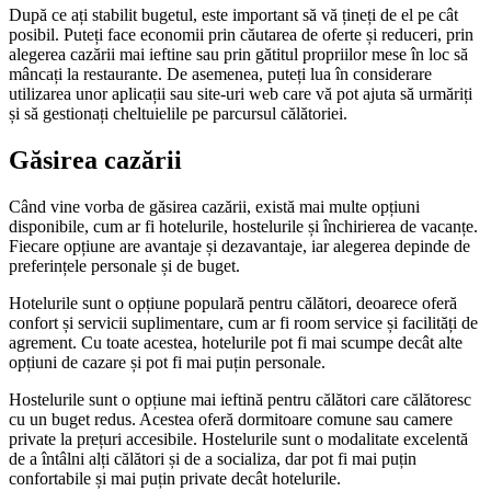
După ce ați stabilit bugetul, este important să vă țineți de el pe cât
posibil. Puteți face economii prin căutarea de oferte și reduceri, prin
alegerea cazării mai ieftine sau prin gătitul propriilor mese în loc să
mâncați la restaurante. De asemenea, puteți lua în considerare
utilizarea unor aplicații sau site-uri web care vă pot ajuta să urmăriți
și să gestionați cheltuielile pe parcursul călătoriei.
Găsirea cazării
Când vine vorba de găsirea cazării, există mai multe opțiuni
disponibile, cum ar fi hotelurile, hostelurile și închirierea de vacanțe.
Fiecare opțiune are avantaje și dezavantaje, iar alegerea depinde de
preferințele personale și de buget.
Hotelurile sunt o opțiune populară pentru călători, deoarece oferă
confort și servicii suplimentare, cum ar fi room service și facilități de
agrement. Cu toate acestea, hotelurile pot fi mai scumpe decât alte
opțiuni de cazare și pot fi mai puțin personale.
Hostelurile sunt o opțiune mai ieftină pentru călători care călătoresc
cu un buget redus. Acestea oferă dormitoare comune sau camere
private la prețuri accesibile. Hostelurile sunt o modalitate excelentă
de a întâlni alți călători și de a socializa, dar pot fi mai puțin
confortabile și mai puțin private decât hotelurile.