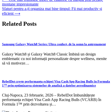
Navigare
montane impresionante
în
Sfaturi pentru a-ți organiza mai bine timpul: Fii mai productiv și
articole
eficient
⟶
Related Posts
Samsung Galaxy Watch8 Series: Ultra confort, de la somn la antrenament
Galaxy Watch8 și Galaxy Watch8 Classic îmbină un design
emblematic cu noi informații personalizate despre wellness, menite
să vă motiveze…
RebelDot crește performanța echipei Visa Cash App Racing Bulls în Formula
1™ prin optimizarea sistemelor de analiză a datelor aerodinamice
Cluj-Napoca, 23 februarie, 2026 – RebelDot îmbunătățește
performanța echipei Visa Cash App Racing Bulls (VCARB) în
Formula 1™ prin dezvoltarea și…