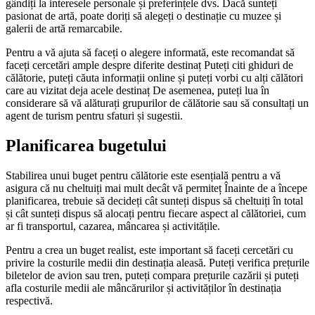
gândiți la interesele personale și preferințele dvs. Dacă sunteți
pasionat de artă, poate doriți să alegeți o destinație cu muzee și
galerii de artă remarcabile.
Pentru a vă ajuta să faceți o alegere informată, este recomandat să
faceți cercetări ample despre diferite destinaț Puteți citi ghiduri de
călătorie, puteți căuta informații online și puteți vorbi cu alți călători
care au vizitat deja acele destinaț De asemenea, puteți lua în
considerare să vă alăturați grupurilor de călătorie sau să consultați un
agent de turism pentru sfaturi și sugestii.
Planificarea bugetului
Stabilirea unui buget pentru călătorie este esențială pentru a vă
asigura că nu cheltuiți mai mult decât vă permiteț Înainte de a începe
planificarea, trebuie să decideți cât sunteți dispus să cheltuiți în total
și cât sunteți dispus să alocați pentru fiecare aspect al călătoriei, cum
ar fi transportul, cazarea, mâncarea și activitățile.
Pentru a crea un buget realist, este important să faceți cercetări cu
privire la costurile medii din destinația aleasă. Puteți verifica prețurile
biletelor de avion sau tren, puteți compara prețurile cazării și puteți
afla costurile medii ale mâncărurilor și activităților în destinația
respectivă.