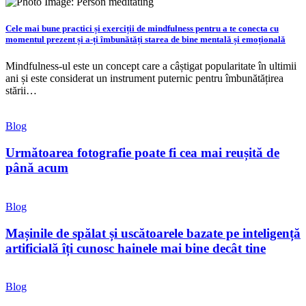
Cele mai bune practici și exerciții de mindfulness pentru a te conecta cu
momentul prezent și a-ți îmbunătăți starea de bine mentală și emoțională
Mindfulness-ul este un concept care a câștigat popularitate în ultimii
ani și este considerat un instrument puternic pentru îmbunătățirea
stării…
Blog
Următoarea fotografie poate fi cea mai reușită de
până acum
Blog
Mașinile de spălat și uscătoarele bazate pe inteligență
artificială îți cunosc hainele mai bine decât tine
Blog