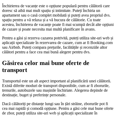
Închirierea de vacanțe este o opțiune populară pentru călătorii care
doresc să aibă mai mult spațiu și intimitate. Puteți închiria un
apartament sau o casă complet mobilată și puteți avea propriul dvs.
spațiu pentru a vă relaxa și a vă bucura de călătorie. Cu toate
acestea, închirierea de vacanțe poate fi mai scumpă decât alte opțiuni
de cazare și poate necesita mai multă planificare în avans.
Pentru a găsi și rezerva cazarea potrivită, puteți utiliza site-uri web și
aplicații specializate în rezervarea de cazare, cum ar fi Booking.com
sau Airbnb. Puteți compara prețurile, facilitățile și recenziile altor
călători pentru a face cea mai bună alegere pentru dvs.
Găsirea celor mai bune oferte de
transport
Transportul este un alt aspect important al planificării unei călătorii.
Există diferite moduri de transport disponibile, cum ar fi zborurile,
trenurile, autobuzele sau mașinile închiriate. Alegerea depinde de
destinație, buget și preferințe personale.
Dacă călătoriți pe distanțe lungi sau în țări străine, zborurile pot fi
cea mai rapidă și comodă opțiune. Pentru a găsi cele mai bune oferte
de zbor, puteți utiliza site-uri web și aplicații specializate în