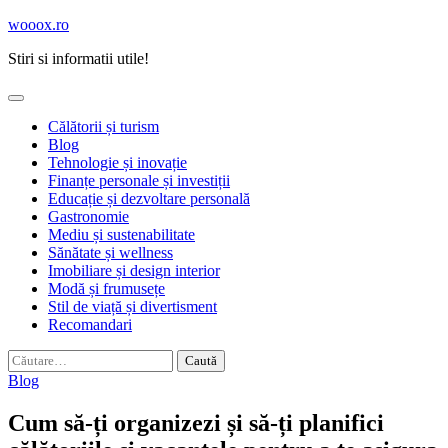
Skip
wooox.ro
to
Stiri si informatii utile!
content
Călătorii și turism
Blog
Tehnologie și inovație
Finanțe personale și investiții
Educație și dezvoltare personală
Gastronomie
Mediu și sustenabilitate
Sănătate și wellness
Imobiliare și design interior
Modă și frumusețe
Stil de viață și divertisment
Recomandari
Caută
după:
Blog
Cum să-ți organizezi și să-ți planifici