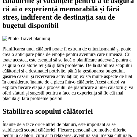
călătoriile și vacanțele pentru a te asigura
că ai o experiență memorabilă și fără
stres, indiferent de destinația sau de
bugetul disponibil
Planificarea unei călătorii poate fi extrem de entuziasmantă și poate
crea o anticipare plină de emoție pentru aventura care urmează. Cu
toate acestea, este esențial să se facă o planificare adecvată pentru a
asigura o călătorie reușită și fără probleme. De la stabilirea scopului
călătoriei și a destinației potrivite, până la gestionarea bugetului,
găsirea cazării și rezervarea activităților, există multe aspecte de luat
în considerare înainte de a pleca într-o călătorie. Acest articol va
explora fiecare etapă a procesului de planificare a unei călătorii și va
oferi sfaturi și sugestii pentru a face ca experiența să fie cât mai
plăcută și fără probleme posibil.
Stabilirea scopului călătoriei
Înainte de a face orice altfel de planuri, este important să se
stabilească scopul călătoriei. Fiecare persoană are motive diferite
pentru a călători, cum ar fi relaxarea, aventura sau imersia culturală.