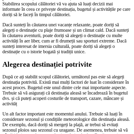
Stabilirea scopului călătoriei vă va ajuta să luați decizii mai
informate în ceea ce privește destinația, bugetul și activitățile pe care
doriți să le faceți în timpul călătoriei.
Dacă sunteți în căutarea unei vacanțe relaxante, poate doriți să
alegeți o destinație cu plaje frumoase și un climat cald. Dacă sunteți
în căutarea aventurii, poate doriți să alegeți o destinație cu multe
activități în aer liber, cum ar fi drumeții sau sporturi extreme. Dacă
sunteți interesat de imersia culturală, poate doriți să alegeți o
destinație cu o istorie bogată și tradiții unice.
Alegerea destinației potrivite
După ce ați stabilit scopul călătoriei, următorul pas este să alegeți
destinația potrivită. Există mai mulți factori de luat în considerare în
acest proces. Bugetul este unul dintre cele mai importante aspecte.
Trebuie să vă asigurați că destinația aleasă se încadrează în bugetul
dvs. și că puteți acoperi costurile de transport, cazare, mâncare și
activităț
Un alt factor important este momentul anului. Trebuie să luați în
considerare sezonul și condițiile meteorologice din destinația aleasă.
De exemplu, dacă doriți să mergeți la plajă, ar trebui să evitați
sezonul ploios sau sezonul cu uragane. De asemenea, trebuie să vă