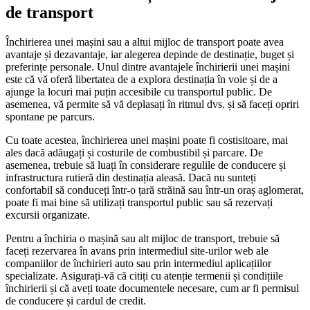
de transport
Închirierea unei mașini sau a altui mijloc de transport poate avea
avantaje și dezavantaje, iar alegerea depinde de destinație, buget și
preferințe personale. Unul dintre avantajele închirierii unei mașini
este că vă oferă libertatea de a explora destinația în voie și de a
ajunge la locuri mai puțin accesibile cu transportul public. De
asemenea, vă permite să vă deplasați în ritmul dvs. și să faceți opriri
spontane pe parcurs.
Cu toate acestea, închirierea unei mașini poate fi costisitoare, mai
ales dacă adăugați și costurile de combustibil și parcare. De
asemenea, trebuie să luați în considerare regulile de conducere și
infrastructura rutieră din destinația aleasă. Dacă nu sunteți
confortabil să conduceți într-o țară străină sau într-un oraș aglomerat,
poate fi mai bine să utilizați transportul public sau să rezervați
excursii organizate.
Pentru a închiria o mașină sau alt mijloc de transport, trebuie să
faceți rezervarea în avans prin intermediul site-urilor web ale
companiilor de închirieri auto sau prin intermediul aplicațiilor
specializate. Asigurați-vă că citiți cu atenție termenii și condițiile
închirierii și că aveți toate documentele necesare, cum ar fi permisul
de conducere și cardul de credit.