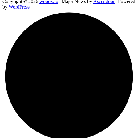
Copyright © 2026
wooox.ro
| Major News by
Ascendoor
| Powered
by
WordPress
.