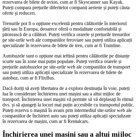
rezervarea de bilete de avion, cum ar fi Skyscanner sau Kayak.
Puteți compara prețurile diferitelor companii aeriene și puteți căuta
oferte și reduceri.
Trenurile pot fi o opțiune excelentă pentru călătoriile în interiorul
țării sau în Europa, deoarece oferă o modalitate confortabilă și
pitorească de a călători. Puteți verifica orarele și prețurile trenurilor
pe site-urile web ale companiilor feroviare sau puteți utiliza aplicații
specializate în rezervarea de bilete de tren, cum ar fi Trainline.
Autobuzele sunt o opțiune mai ieftină pentru călătoriile pe distanțe
scurte sau în zone mai puțin populate. Puteți verifica orarele și
prețurile autobuzelor pe site-urile web ale companiilor de transport
sau puteți utiliza aplicații specializate în rezervarea de bilete de
autobuz, cum ar fi FlixBus.
Dacă doriți să aveți libertatea de a explora destinația în voie, puteți
lua în considerare închirierea unei mașini sau a altui mijloc de
transport. Închirierea unei mașini vă permite să vă deplasați în ritmul
dvs. și să ajungeți la locuri mai puțin accesibile cu transportul public.
Puteți rezerva o mașină în avans prin intermediul site-urilor web ale
companiilor de închirieri auto sau puteți utiliza aplicații specializate
în rezervarea de mașini, cum ar fi Rentalcars.
Închirierea unei mașini sau a altui mijloc