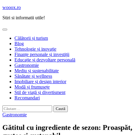
Skip
wooox.ro
to
Stiri si informatii utile!
content
Călătorii și turism
Blog
Tehnologie și inovație
Finanțe personale și investiții
Educație și dezvoltare personală
Gastronomie
Mediu și sustenabilitate
Sănătate și wellness
Imobiliare și design interior
Modă și frumusețe
Stil de viață și divertisment
Recomandari
Caută
după:
Gastronomie
Gătitul cu ingrediente de sezon: Proaspăt,