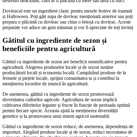
deserturi delicioase, cum ar fi plăcinta cu mere sau tarta cu nuci.
Dovleacul este un ingredient clasic pentru mesele festive de toamnă
și Halloween. Poți găti supa de dovleac menționată anterior sau poți
prepara o plăcintă cu dovleac sau chiar o brioșă cu dovleac. Aceste
preparate vor aduce un gust minunat și vor fi apreciate de toți invitaț
Gătitul cu ingrediente de sezon și
beneficiile pentru agricultură
Gătitul cu ingrediente de sezon are beneficii semnificative pentru
agricultură. Alegerea produselor locale și de sezon susține
producătorii locali și economia locală. Cumpărând produse de la
fermele și piețele locale, sprijini comunitatea ta și contribui la
menținerea locurilor de muncă în agricultură.
De asemenea, gătitul cu ingrediente de sezon promovează
diversitatea culturilor agricole. Agricultura de sezon implică
cultivarea diferitelor legume și fructe în funcție de perioada optimă
pentru fiecare specie. Aceasta ajută la menținerea diversității
genetice și la promovarea unui sistem agricol sustenabil.
Gătitul cu ingrediente de sezon reduce, de asemenea, dependența de
importuri. Alegând produse locale și de sezon, reduci necesitatea de