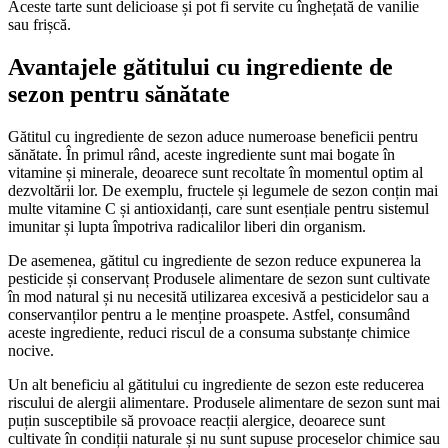
Aceste tarte sunt delicioase și pot fi servite cu înghețată de vanilie
sau frișcă.
Avantajele gătitului cu ingrediente de
sezon pentru sănătate
Gătitul cu ingrediente de sezon aduce numeroase beneficii pentru
sănătate. În primul rând, aceste ingrediente sunt mai bogate în
vitamine și minerale, deoarece sunt recoltate în momentul optim al
dezvoltării lor. De exemplu, fructele și legumele de sezon conțin mai
multe vitamine C și antioxidanți, care sunt esențiale pentru sistemul
imunitar și lupta împotriva radicalilor liberi din organism.
De asemenea, gătitul cu ingrediente de sezon reduce expunerea la
pesticide și conservanț Produsele alimentare de sezon sunt cultivate
în mod natural și nu necesită utilizarea excesivă a pesticidelor sau a
conservanților pentru a le menține proaspete. Astfel, consumând
aceste ingrediente, reduci riscul de a consuma substanțe chimice
nocive.
Un alt beneficiu al gătitului cu ingrediente de sezon este reducerea
riscului de alergii alimentare. Produsele alimentare de sezon sunt mai
puțin susceptibile să provoace reacții alergice, deoarece sunt
cultivate în condiții naturale și nu sunt supuse proceselor chimice sau