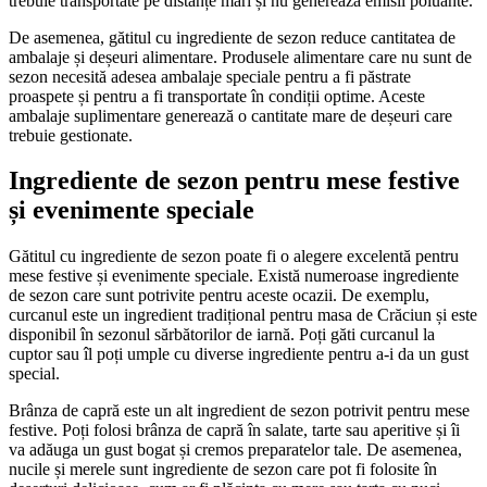
trebuie transportate pe distanțe mari și nu generează emisii poluante.
De asemenea, gătitul cu ingrediente de sezon reduce cantitatea de
ambalaje și deșeuri alimentare. Produsele alimentare care nu sunt de
sezon necesită adesea ambalaje speciale pentru a fi păstrate
proaspete și pentru a fi transportate în condiții optime. Aceste
ambalaje suplimentare generează o cantitate mare de deșeuri care
trebuie gestionate.
Ingrediente de sezon pentru mese festive
și evenimente speciale
Gătitul cu ingrediente de sezon poate fi o alegere excelentă pentru
mese festive și evenimente speciale. Există numeroase ingrediente
de sezon care sunt potrivite pentru aceste ocazii. De exemplu,
curcanul este un ingredient tradițional pentru masa de Crăciun și este
disponibil în sezonul sărbătorilor de iarnă. Poți găti curcanul la
cuptor sau îl poți umple cu diverse ingrediente pentru a-i da un gust
special.
Brânza de capră este un alt ingredient de sezon potrivit pentru mese
festive. Poți folosi brânza de capră în salate, tarte sau aperitive și îi
va adăuga un gust bogat și cremos preparatelor tale. De asemenea,
nucile și merele sunt ingrediente de sezon care pot fi folosite în