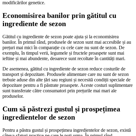
modificărilor genetice.
Economisirea banilor prin gătitul cu
ingrediente de sezon
Gătitul cu ingrediente de sezon poate ajuta și la economisirea
banilor. În primul rând, produsele de sezon sunt mai accesibile și au
prețuri mai mici în comparație cu cele care nu sunt de sezon. De
exemplu, în timpul verii, legumele și fructele proaspete sunt mai
ieftine și mai abundente, deoarece sunt recoltate în cantități mari.
De asemenea, gătitul cu ingrediente de sezon reduce costurile de
transport și depozitare. Produsele alimentare care nu sunt de sezon
trebuie aduse din alte țări sau regiuni și necesită condiții speciale de
depozitare pentru a fi păstrate proaspete. Aceste costuri suplimentare
sunt transferate către consumatori prin prețurile mai mari ale
produselor.
Cum să păstrezi gustul și prospețimea
ingredientelor de sezon
Pentru a păstra gustul și prospețimea ingredientelor de sezon, există
câteva sfaturi practice pe care le poți urma. În primul rând,