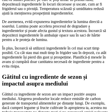
depozitează ingredientele în locuri răcoroase și uscate, cum ar fi
frigiderul sau o pivniță. Temperatura scăzută și umiditatea redusă
ajută la menținerea prospețimii ingredientelor.
De asemenea, evită expunerea ingredientelor la lumina directă a
soarelui. Lumina poate accelera procesul de degradare a
ingredientelor și poate afecta gustul și textura acestora. Încearcă să
depozitezi ingredientele în ambalaje opace sau în saci de hârtie
pentru a le proteja de lumina.
În plus, încearcă să utilizezi ingredientele în cel mai scurt timp
posibil. Cu cât stau mai mult timp în frigider sau în depozit, cu atât
ingredientele își pierd din gust și prospețime. Planifică-ți mesele în
avans și cumpără doar cantitatea necesară de ingrediente pentru a
evita risipa.
Gătitul cu ingrediente de sezon și
impactul asupra mediului
Gătitul cu ingrediente de sezon are un impact pozitiv asupra
mediului. Alegerea produselor locale reduce emisiile de carbon
generate de transportul alimentelor pe distanțe lungi. De exemplu,
dacă cumperi legume și fructe cultivate în apropierea ta, acestea nu