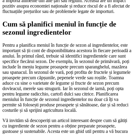
a importa alimente din alte țări sau regiuni. Aceasta are un impact
pozitiv asupra economiei naționale și reduce riscul de a fi afectat de
fluctuațiile prețurilor sau de problemele legate de importuri.
Cum să planifici meniul în funcție de
sezonul ingredientelor
Pentru a planifica meniul în funcție de sezon al ingredientelor, este
important să ții cont de disponibilitatea acestora în fiecare perioadă a
anului. În primul rând, trebuie să identifici ingredientele care sunt
specifice fiecărui sezon. De exemplu, în sezonul de primăvară, poți
include în meniu legume proaspete precum sparanghelul, mazărea
sau spanacul. În sezonul de vară, poți profita de fructele și legumele
proaspete precum căpșunile, pepenele verde sau roșiile. Toamna
aduce cu sine o varietate de legume și fructe de sezon precum
dovleacul, merele sau strugurii. Iar în sezonul de iarnă, poți opta
pentru legume radicchio, cartofi dulci sau citrice. Planificarea
meniului în funcție de sezonul ingredientelor nu doar că îți va
permite să folosești produse proaspete și sănătoase, dar și să reduci
costurile și să sprijini agricultura locală.
Vă invităm să descoperiți un articol interesant despre cum să gătiți
cu ingrediente de sezon pentru a obține preparate proaspete,
gustoase și sustenabile. Acesta este un ghid util pentru a vă bucura