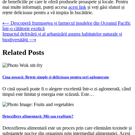
de beneficiile pe care le oferă produsele proaspete și locale. Pentru
mai multe informații, puteți accesa
acest link
și veți găsi sfaturi și
rețete delicioase pentru a vă inspira în bucătărie.
Navigare
⟵
Descoperă frumusețea și farmecul insulelor din Oceanul Pacific
într-o călătorie exotică
în
Impactul defrișării și al urbanizării asupra habitatelor naturale și
articole
biodiversității
⟶
Related Posts
Cina ușoară: Rețete simple și delicioase pentru seri aglomerate
O cină ușoară poate fi o alegere excelentă într-o zi aglomerată, când
timpul este limitat și energia este scăzută. Este…
Detoxifiere alimentară: Mit sau realitate?
Detoxifierea alimentară este un proces prin care eliminăm toxinele și
substanțele nocive din organism prin intermediul alimentației. Acest