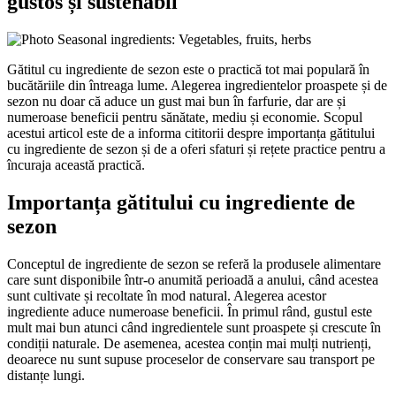
gustos și sustenabil
Gătitul cu ingrediente de sezon este o practică tot mai populară în
bucătăriile din întreaga lume. Alegerea ingredientelor proaspete și de
sezon nu doar că aduce un gust mai bun în farfurie, dar are și
numeroase beneficii pentru sănătate, mediu și economie. Scopul
acestui articol este de a informa cititorii despre importanța gătitului
cu ingrediente de sezon și de a oferi sfaturi și rețete practice pentru a
încuraja această practică.
Importanța gătitului cu ingrediente de
sezon
Conceptul de ingrediente de sezon se referă la produsele alimentare
care sunt disponibile într-o anumită perioadă a anului, când acestea
sunt cultivate și recoltate în mod natural. Alegerea acestor
ingrediente aduce numeroase beneficii. În primul rând, gustul este
mult mai bun atunci când ingredientele sunt proaspete și crescute în
condiții naturale. De asemenea, acestea conțin mai mulți nutrienți,
deoarece nu sunt supuse proceselor de conservare sau transport pe
distanțe lungi.