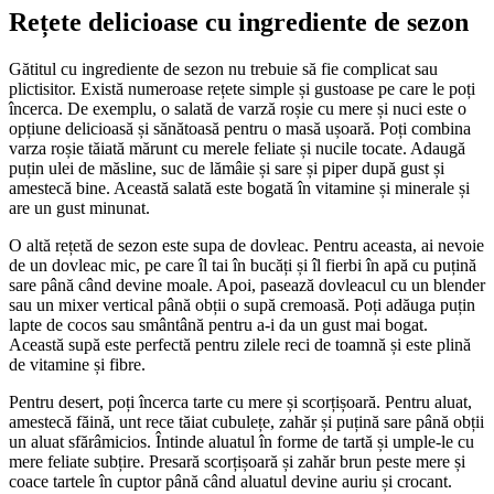
Rețete delicioase cu ingrediente de sezon
Gătitul cu ingrediente de sezon nu trebuie să fie complicat sau
plictisitor. Există numeroase rețete simple și gustoase pe care le poți
încerca. De exemplu, o salată de varză roșie cu mere și nuci este o
opțiune delicioasă și sănătoasă pentru o masă ușoară. Poți combina
varza roșie tăiată mărunt cu merele feliate și nucile tocate. Adaugă
puțin ulei de măsline, suc de lămâie și sare și piper după gust și
amestecă bine. Această salată este bogată în vitamine și minerale și
are un gust minunat.
O altă rețetă de sezon este supa de dovleac. Pentru aceasta, ai nevoie
de un dovleac mic, pe care îl tai în bucăți și îl fierbi în apă cu puțină
sare până când devine moale. Apoi, pasează dovleacul cu un blender
sau un mixer vertical până obții o supă cremoasă. Poți adăuga puțin
lapte de cocos sau smântână pentru a-i da un gust mai bogat.
Această supă este perfectă pentru zilele reci de toamnă și este plină
de vitamine și fibre.
Pentru desert, poți încerca tarte cu mere și scorțișoară. Pentru aluat,
amestecă făină, unt rece tăiat cubulețe, zahăr și puțină sare până obții
un aluat sfărâmicios. Întinde aluatul în forme de tartă și umple-le cu
mere feliate subțire. Presară scorțișoară și zahăr brun peste mere și
coace tartele în cuptor până când aluatul devine auriu și crocant.