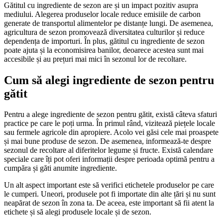
Gătitul cu ingrediente de sezon are și un impact pozitiv asupra
mediului. Alegerea produselor locale reduce emisiile de carbon
generate de transportul alimentelor pe distanțe lungi. De asemenea,
agricultura de sezon promovează diversitatea culturilor și reduce
dependența de importuri. În plus, gătitul cu ingrediente de sezon
poate ajuta și la economisirea banilor, deoarece acestea sunt mai
accesibile și au prețuri mai mici în sezonul lor de recoltare.
Cum să alegi ingrediente de sezon pentru
gătit
Pentru a alege ingrediente de sezon pentru gătit, există câteva sfaturi
practice pe care le poți urma. În primul rând, vizitează piețele locale
sau fermele agricole din apropiere. Acolo vei găsi cele mai proaspete
și mai bune produse de sezon. De asemenea, informează-te despre
sezonul de recoltare al diferitelor legume și fructe. Există calendare
speciale care îți pot oferi informații despre perioada optimă pentru a
cumpăra și găti anumite ingrediente.
Un alt aspect important este să verifici etichetele produselor pe care
le cumperi. Uneori, produsele pot fi importate din alte țări și nu sunt
neapărat de sezon în zona ta. De aceea, este important să fii atent la
etichete și să alegi produsele locale și de sezon.