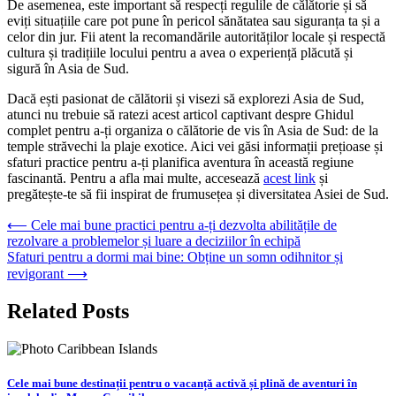
De asemenea, este important să respecți regulile de călătorie și să
eviți situațiile care pot pune în pericol sănătatea sau siguranța ta și a
celor din jur. Fii atent la recomandările autorităților locale și respectă
cultura și tradițiile locului pentru a avea o experiență plăcută și
sigură în Asia de Sud.
Dacă ești pasionat de călătorii și visezi să explorezi Asia de Sud,
atunci nu trebuie să ratezi acest articol captivant despre Ghidul
complet pentru a-ți organiza o călătorie de vis în Asia de Sud: de la
temple străvechi la plaje exotice. Aici vei găsi informații prețioase și
sfaturi practice pentru a-ți planifica aventura în această regiune
fascinantă. Pentru a afla mai multe, accesează
acest link
și
pregătește-te să fii inspirat de frumusețea și diversitatea Asiei de Sud.
Navigare
⟵
Cele mai bune practici pentru a-ți dezvolta abilitățile de
rezolvare a problemelor și luare a deciziilor în echipă
în
Sfaturi pentru a dormi mai bine: Obține un somn odihnitor și
articole
revigorant
⟶
Related Posts
Cele mai bune destinații pentru o vacanță activă și plină de aventuri în