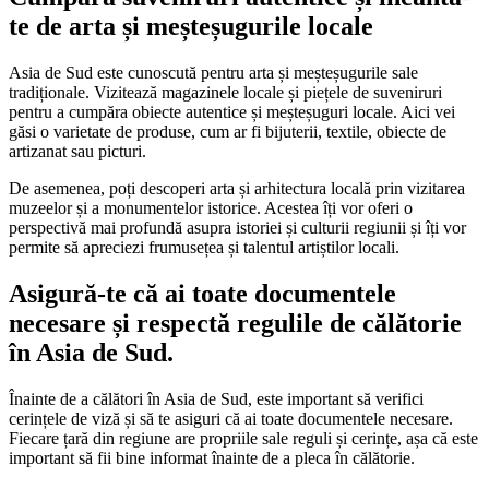
te de arta și meșteșugurile locale
Asia de Sud este cunoscută pentru arta și meșteșugurile sale
tradiționale. Vizitează magazinele locale și piețele de suveniruri
pentru a cumpăra obiecte autentice și meșteșuguri locale. Aici vei
găsi o varietate de produse, cum ar fi bijuterii, textile, obiecte de
artizanat sau picturi.
De asemenea, poți descoperi arta și arhitectura locală prin vizitarea
muzeelor și a monumentelor istorice. Acestea îți vor oferi o
perspectivă mai profundă asupra istoriei și culturii regiunii și îți vor
permite să apreciezi frumusețea și talentul artiștilor locali.
Asigură-te că ai toate documentele
necesare și respectă regulile de călătorie
în Asia de Sud.
Înainte de a călători în Asia de Sud, este important să verifici
cerințele de viză și să te asiguri că ai toate documentele necesare.
Fiecare țară din regiune are propriile sale reguli și cerințe, așa că este
important să fii bine informat înainte de a pleca în călătorie.