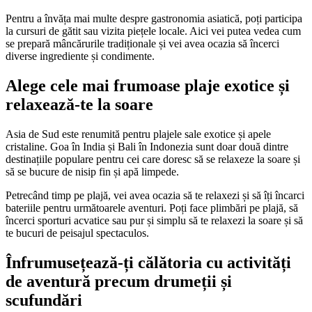
Pentru a învăța mai multe despre gastronomia asiatică, poți participa
la cursuri de gătit sau vizita piețele locale. Aici vei putea vedea cum
se prepară mâncărurile tradiționale și vei avea ocazia să încerci
diverse ingrediente și condimente.
Alege cele mai frumoase plaje exotice și
relaxează-te la soare
Asia de Sud este renumită pentru plajele sale exotice și apele
cristaline. Goa în India și Bali în Indonezia sunt doar două dintre
destinațiile populare pentru cei care doresc să se relaxeze la soare și
să se bucure de nisip fin și apă limpede.
Petrecând timp pe plajă, vei avea ocazia să te relaxezi și să îți încarci
bateriile pentru următoarele aventuri. Poți face plimbări pe plajă, să
încerci sporturi acvatice sau pur și simplu să te relaxezi la soare și să
te bucuri de peisajul spectaculos.
Înfrumusețează-ți călătoria cu activități
de aventură precum drumeții și
scufundări