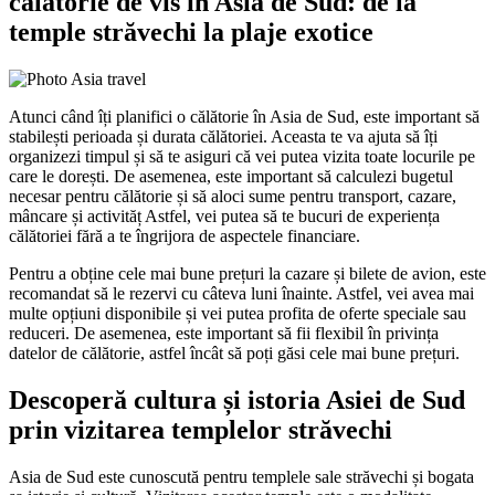
călătorie de vis în Asia de Sud: de la
temple străvechi la plaje exotice
Atunci când îți planifici o călătorie în Asia de Sud, este important să
stabilești perioada și durata călătoriei. Aceasta te va ajuta să îți
organizezi timpul și să te asiguri că vei putea vizita toate locurile pe
care le dorești. De asemenea, este important să calculezi bugetul
necesar pentru călătorie și să aloci sume pentru transport, cazare,
mâncare și activităț Astfel, vei putea să te bucuri de experiența
călătoriei fără a te îngrijora de aspectele financiare.
Pentru a obține cele mai bune prețuri la cazare și bilete de avion, este
recomandat să le rezervi cu câteva luni înainte. Astfel, vei avea mai
multe opțiuni disponibile și vei putea profita de oferte speciale sau
reduceri. De asemenea, este important să fii flexibil în privința
datelor de călătorie, astfel încât să poți găsi cele mai bune prețuri.
Descoperă cultura și istoria Asiei de Sud
prin vizitarea templelor străvechi
Asia de Sud este cunoscută pentru templele sale străvechi și bogata