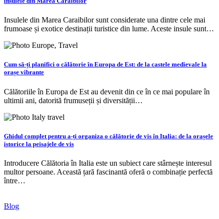
insulele din Marea Caraibilor
Insulele din Marea Caraibilor sunt considerate una dintre cele mai
frumoase și exotice destinații turistice din lume. Aceste insule sunt…
Cum să-ți planifici o călătorie în Europa de Est: de la castele medievale la
orașe vibrante
Călătoriile în Europa de Est au devenit din ce în ce mai populare în
ultimii ani, datorită frumuseții și diversității…
Ghidul complet pentru a-ți organiza o călătorie de vis în Italia: de la orașele
istorice la peisajele de vis
Introducere Călătoria în Italia este un subiect care stârnește interesul
multor persoane. Această țară fascinantă oferă o combinație perfectă
între…
Blog