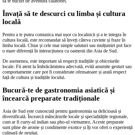
să te bucuri de aventura călătoriei.
Învață să te descurci cu limba și cultura
locală
Pentru a te putea comunica mai ușor cu localnicii și a te integra în
cultura locală, este recomandat să înveți câteva cuvinte și fraze în
limba locală. Chiar și cele mai simple saluturi sau mulțumiri pot face
o mare diferență în interacțiunea cu oamenii din Asia de Sud.
De asemenea, este important să respecți tradițiile și obiceiurile
locale. Fii atent la îmbrăcămintea adecvată, evită anumite gesturi sau
comportamente care pot fi considerate ofensatoare și arată respect
față de cultura și tradițiile locului.
Bucură-te de gastronomia asiatică și
încearcă preparate tradiționale
Asia de Sud este cunoscută pentru gastronomia sa delicioasă și
diversificată. Încearcă mâncărurile locale și specialitățile regionale,
cum ar fi curry-ul indian sau pho-ul vietnamez. Aceste preparate
sunt pline de arome și condimente exotice și îți vor oferi o experiență
culinară de neuitat.