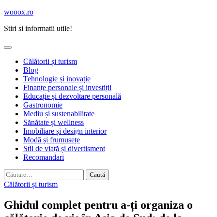
Skip
wooox.ro
to
Stiri si informatii utile!
content
Călătorii și turism
Blog
Tehnologie și inovație
Finanțe personale și investiții
Educație și dezvoltare personală
Gastronomie
Mediu și sustenabilitate
Sănătate și wellness
Imobiliare și design interior
Modă și frumusețe
Stil de viață și divertisment
Recomandari
Caută
după:
Călătorii și turism
Ghidul complet pentru a-ți organiza o