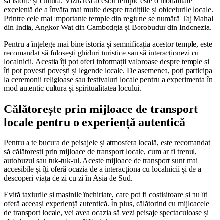
sa istorie și cultură. Vizitarea acestor temple este o modalitate
excelentă de a învăța mai multe despre tradițiile și obiceiurile locale.
Printre cele mai importante temple din regiune se numără Taj Mahal
din India, Angkor Wat din Cambodgia și Borobudur din Indonezia.
Pentru a înțelege mai bine istoria și semnificația acestor temple, este
recomandat să folosești ghiduri turistice sau să interacționezi cu
localnicii. Aceștia îți pot oferi informații valoroase despre temple și
îți pot povesti povești și legende locale. De asemenea, poți participa
la ceremonii religioase sau festivaluri locale pentru a experimenta în
mod autentic cultura și spiritualitatea locului.
Călătorește prin mijloace de transport
locale pentru o experiență autentică
Pentru a te bucura de peisajele și atmosfera locală, este recomandat
să călătorești prin mijloace de transport locale, cum ar fi trenul,
autobuzul sau tuk-tuk-ul. Aceste mijloace de transport sunt mai
accesibile și îți oferă ocazia de a interacționa cu localnicii și de a
descoperi viața de zi cu zi în Asia de Sud.
Evită taxiurile și mașinile închiriate, care pot fi costisitoare și nu îți
oferă aceeași experiență autentică. În plus, călătorind cu mijloacele
de transport locale, vei avea ocazia să vezi peisaje spectaculoase și