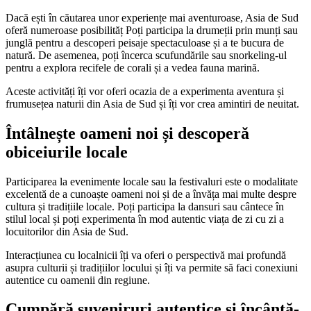
Dacă ești în căutarea unor experiențe mai aventuroase, Asia de Sud
oferă numeroase posibilităț Poți participa la drumeții prin munți sau
junglă pentru a descoperi peisaje spectaculoase și a te bucura de
natură. De asemenea, poți încerca scufundările sau snorkeling-ul
pentru a explora recifele de corali și a vedea fauna marină.
Aceste activități îți vor oferi ocazia de a experimenta aventura și
frumusețea naturii din Asia de Sud și îți vor crea amintiri de neuitat.
Întâlnește oameni noi și descoperă
obiceiurile locale
Participarea la evenimente locale sau la festivaluri este o modalitate
excelentă de a cunoaște oameni noi și de a învăța mai multe despre
cultura și tradițiile locale. Poți participa la dansuri sau cântece în
stilul local și poți experimenta în mod autentic viața de zi cu zi a
locuitorilor din Asia de Sud.
Interacțiunea cu localnicii îți va oferi o perspectivă mai profundă
asupra culturii și tradițiilor locului și îți va permite să faci conexiuni
autentice cu oamenii din regiune.
Cumpără suveniruri autentice și încântă-