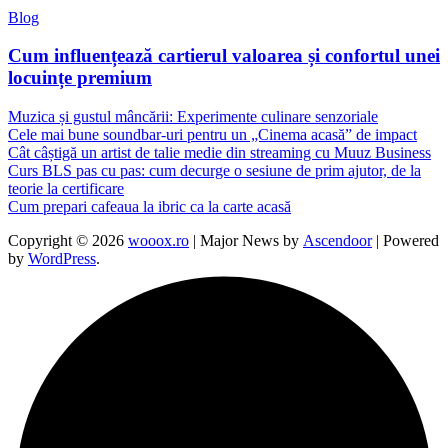
Blog
Cum influențează cartierul valoarea și confortul unei
locuințe premium
Muzica și gustul mâncării: Experimente culinare senzoriale
Cele mai bune soundbar-uri pentru un „Cinema acasă” de impact
Cât câștigă un artist de talie medie din streaming cu Muuz Business
Curs BLS pas cu pas: cum decurge o sesiune de prim ajutor, de la
teorie la certificare
Cum prepari cafeaua la ibric ca la carte acasă
Copyright © 2026
wooox.ro
| Major News by
Ascendoor
| Powered
by
WordPress
.