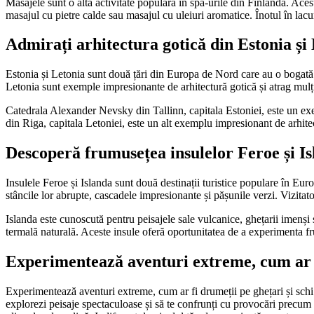
Masajele sunt o altă activitate populară în spa-urile din Finlanda. Acest
masajul cu pietre calde sau masajul cu uleiuri aromatice. Înotul în lacur
Admirați arhitectura gotică din Estonia și
Estonia și Letonia sunt două țări din Europa de Nord care au o bogată moș
Letonia sunt exemple impresionante de arhitectură gotică și atrag mulți 
Catedrala Alexander Nevsky din Tallinn, capitala Estoniei, este un exe
din Riga, capitala Letoniei, este un alt exemplu impresionant de arhit
Descoperă frumusețea insulelor Feroe și I
Insulele Feroe și Islanda sunt două destinații turistice populare în Eur
stâncile lor abrupte, cascadele impresionante și pășunile verzi. Vizitat
Islanda este cunoscută pentru peisajele sale vulcanice, ghețarii imenși ș
termală naturală. Aceste insule oferă oportunitatea de a experimenta fr
Experimentează aventuri extreme, cum ar fi
Experimentează aventuri extreme, cum ar fi drumeții pe ghețari și schi în 
explorezi peisaje spectaculoase și să te confrunți cu provocări precum tr