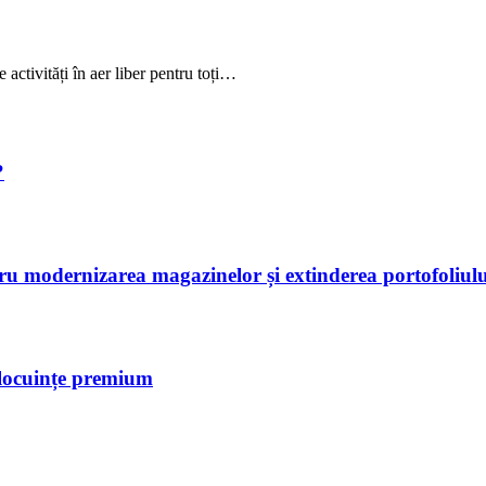
activități în aer liber pentru toți…
?
tru modernizarea magazinelor și extinderea portofoliulu
 locuințe premium