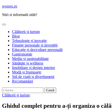
Skip
wooox.ro
to
Stiri si informatii utile!
content
Călătorii și turism
Blog
Tehnologie și inovație
Finanțe personale și investiții
Educație și dezvoltare personală
Gastronomie
Mediu și sustenabilitate
Sănătate și wellness
Imobiliare și design interior
Modă și frumusețe
Stil de viață și divertisment
Recomandari
Caută
după:
Călătorii și turism
Ghidul complet pentru a-ți organiza o călăt