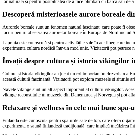
lor naturală și pentru posibilitatea de a face plimbări cu barca sau de a
Descoperă misterioasele aurore boreale d
Aurorele boreale sunt un fenomen natural fascinant, care poate fi obse
locuri pentru observarea aurorelor boreale în Europa de Nord includ 
Laponia este cunoscută și pentru activitățile sale în aer liber, care inc
experimenta cultura nordică într-un mod unic. Vizitatorii pot petrece no
Învață despre cultura și istoria vikingilor
Cultura și istoria vikingilor au jucat un rol important în dezvoltarea
această cultură fascinantă. Vizitatorii pot explora muzeele și siturile ar
Navele vikinge sunt un alt aspect important al culturii vikingilor. Aces
vikinge reconstituite în muzeele din Danemarca și Norvegia și pot afla 
Relaxare și wellness în cele mai bune spa-
Finlanda este cunoscută pentru spa-urile sale de top, care oferă o gamă 
experimenta o saună finlandeză tradițională, care implică încălzirea într