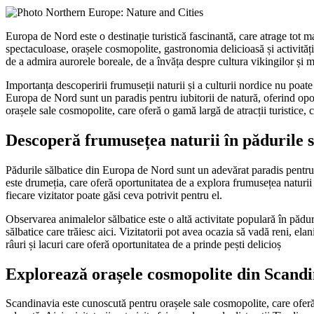
Europa de Nord este o destinație turistică fascinantă, care atrage tot ma
spectaculoase, orașele cosmopolite, gastronomia delicioasă și activităț
de a admira aurorele boreale, de a învăța despre cultura vikingilor și mu
Importanța descoperirii frumuseții naturii și a culturii nordice nu poate
Europa de Nord sunt un paradis pentru iubitorii de natură, oferind opo
orașele sale cosmopolite, care oferă o gamă largă de atracții turistice, 
Descoperă frumusețea naturii în pădurile 
Pădurile sălbatice din Europa de Nord sunt un adevărat paradis pentru iub
este drumeția, care oferă oportunitatea de a explora frumusețea naturii 
fiecare vizitator poate găsi ceva potrivit pentru el.
Observarea animalelor sălbatice este o altă activitate populară în păd
sălbatice care trăiesc aici. Vizitatorii pot avea ocazia să vadă reni, el
râuri și lacuri care oferă oportunitatea de a prinde pești delicioș
Explorează orașele cosmopolite din Scand
Scandinavia este cunoscută pentru orașele sale cosmopolite, care oferă