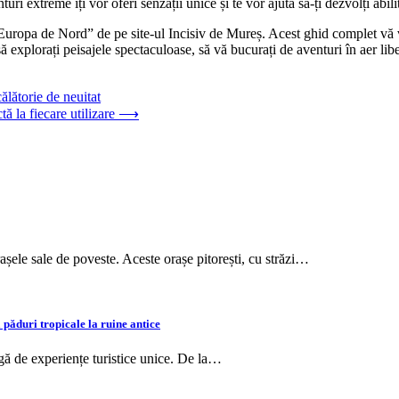
ri extreme îți vor oferi senzații unice și te vor ajuta să-ți dezvolți abilit
Europa de Nord” de pe site-ul Incisiv de Mureș. Acest ghid complet vă va
 explorați peisajele spectaculoase, să vă bucurați de aventuri în aer liber 
ălătorie de neuitat
ă la fiecare utilizare
⟶
așele sale de poveste. Aceste orașe pitorești, cu străzi…
 păduri tropicale la ruine antice
gă de experiențe turistice unice. De la…