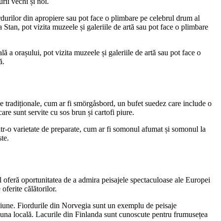
rii vechi și noi.
iordurilor din apropiere sau pot face o plimbare pe celebrul drum al
a Stan, pot vizita muzeele și galeriile de artă sau pot face o plimbare
lă a orașului, pot vizita muzeele și galeriile de artă sau pot face o
ă.
le tradiționale, cum ar fi smörgåsbord, un bufet suedez care include o
care sunt servite cu sos brun și cartofi piure.
ntr-o varietate de preparate, cum ar fi somonul afumat și somonul la
ste.
ul oferă oportunitatea de a admira peisajele spectaculoase ale Europei
oferite călătorilor.
egiune. Fiordurile din Norvegia sunt un exemplu de peisaje
 fauna locală. Lacurile din Finlanda sunt cunoscute pentru frumusețea