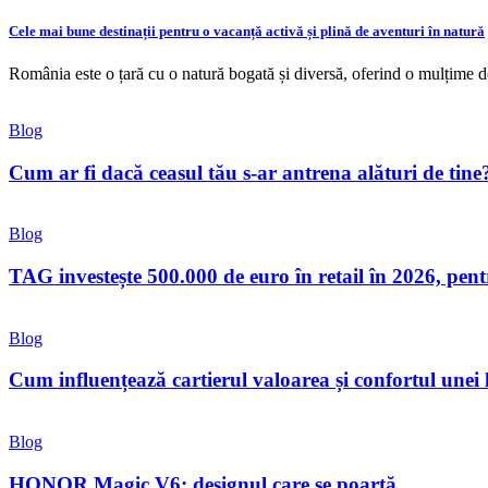
Cele mai bune destinații pentru o vacanță activă și plină de aventuri în natură
România este o țară cu o natură bogată și diversă, oferind o mulțime de 
Blog
Cum ar fi dacă ceasul tău s-ar antrena alături de tine
Blog
TAG investește 500.000 de euro în retail în 2026, pen
Blog
Cum influențează cartierul valoarea și confortul unei
Blog
HONOR Magic V6: designul care se poartă