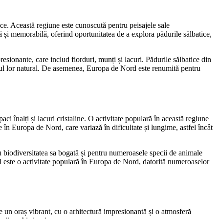
dice. Această regiune este cunoscută pentru peisajele sale
ă și memorabilă, oferind oportunitatea de a explora pădurile sălbatice,
esionante, care includ fiorduri, munți și lacuri. Pădurile sălbatice din
atul lor natural. De asemenea, Europa de Nord este renumită pentru
ci înalți și lacuri cristaline. O activitate populară în această regiune
 în Europa de Nord, care variază în dificultate și lungime, astfel încât
u biodiversitatea sa bogată și pentru numeroasele specii de animale
itul este o activitate populară în Europa de Nord, datorită numeroaselor
 un oraș vibrant, cu o arhitectură impresionantă și o atmosferă