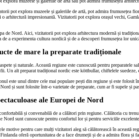
 pot explora muzeele și galeriile de artă sau pot admira frumusețea arhitectu
itatorii pot explora muzeele și galeriile de artă, pot admira frumusețea f
și o arhitectură impresionantă. Vizitatorii pot explora orașul vechi, Gaml
pa de Nord. Aici, vizitatorii pot explora arhitectura modernă și tradiționa
a de a experimenta cultura nordică și de a descoperi frumusețea lor unic
ucte de mare la preparate tradiționale
aspete și naturale. Această regiune este cunoscută pentru preparatele sa
ii. Un alt preparat tradițional nordic este köttbullar, chiftelele suedeze, 
l este unul dintre cele mai populare pești din regiune și este folosit î
Nord și sunt folosite într-o varietate de preparate, cum ar fi supele și pa
spectaculoase ale Europei de Nord
confortabilă și convenabilă de a călători prin regiune. Călătoria cu tren
e Nord sunt cunoscute pentru confortul lor și pentru serviciile excelente 
ele motive pentru care mulți vizitatori aleg să călătorească în această r
i Finlanda oferă oportunitatea de a face drumeții și de a admira flora și