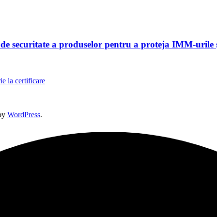
 securitate a produselor pentru a proteja IMM-urile și
e la certificare
by
WordPress
.