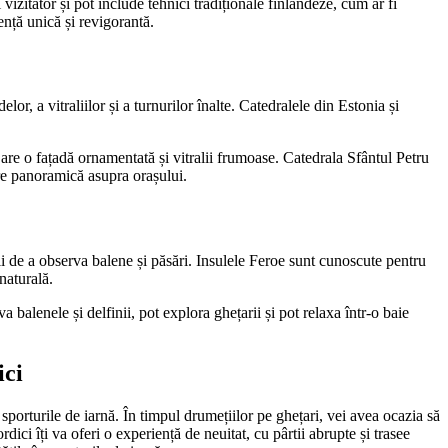
vizitator și pot include tehnici tradiționale finlandeze, cum ar fi
ență unică și revigorantă.
r, a vitraliilor și a turnurilor înalte. Catedralele din Estonia și
re o fațadă ornamentată și vitralii frumoase. Catedrala Sfântul Petru
ere panoramică asupra orașului.
ții de a observa balene și păsări. Insulele Feroe sunt cunoscute pentru
naturală.
 balenele și delfinii, pot explora ghețarii și pot relaxa într-o baie
.
ici
n sporturile de iarnă. În timpul drumețiilor pe ghețari, vei avea ocazia să
ici îți va oferi o experiență de neuitat, cu pârtii abrupte și trasee