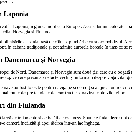
 pescui.
in Laponia
rvat în Laponia, regiunea nordică a Europei. Aceste lumini colorate apa
Suedia, Norvegia și Finlanda.
lud plimbările cu sania trasă de câini și plimbările cu snowmobile-ul. Aces
pți în cabane tradiționale și pot admira aurorele boreale în timp ce se rel
 în Danemarca și Norvegia
 Europei de Nord. Danemarca și Norvegia sunt două țări care au o bogată 
heologice care prezintă artefacte vechi și informații despre viața vikingil
te nave au fost folosite pentru navigație și comerț și au jucat un rol cru
mai multe despre tehnicile de construcție și navigație ale vikingilor.
uri din Finlanda
largă de tratamente și activități de wellness. Saunele finlandeze sunt cel
-o cameră încălzită și apoi răcirea într-un lac înghețat.