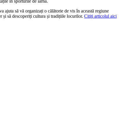
ățile în sporturile de iarnă.
 ajuta să vă organizați o călătorie de vis în această regiune
și să descoperiți cultura și tradițiile locurilor.
Citiți articolul aici