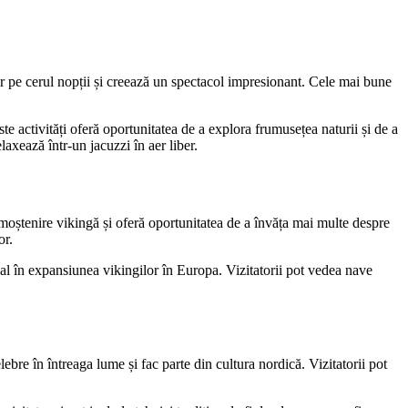
r pe cerul nopții și creează un spectacol impresionant. Cele mai bune
te activități oferă oportunitatea de a explora frumusețea naturii și de a
axează într-un jacuzzi în aer liber.
moștenire vikingă și oferă oportunitatea de a învăța mai multe despre
or.
cial în expansiunea vikingilor în Europa. Vizitatorii pot vedea nave
ebre în întreaga lume și fac parte din cultura nordică. Vizitatorii pot