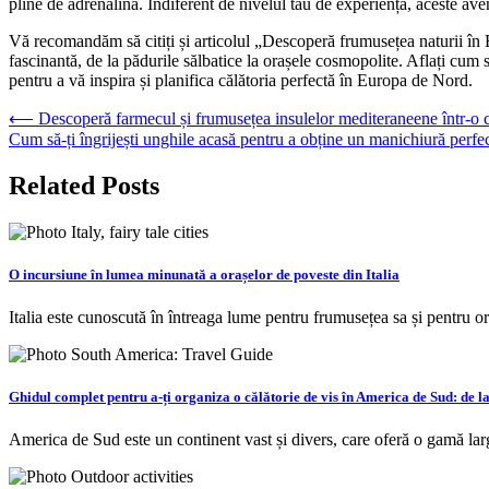
pline de adrenalină. Indiferent de nivelul tău de experiență, aceste aventu
Vă recomandăm să citiți și articolul „Descoperă frumusețea naturii în 
fascinantă, de la pădurile sălbatice la orașele cosmopolite. Aflați cum să
pentru a vă inspira și planifica călătoria perfectă în Europa de Nord.
Navigare
⟵
Descoperă farmecul și frumusețea insulelor mediteraneene într-o c
Cum să-ți îngrijești unghile acasă pentru a obține un manichiură perfect
în
articole
Related Posts
O incursiune în lumea minunată a orașelor de poveste din Italia
Italia este cunoscută în întreaga lume pentru frumusețea sa și pentru or
Ghidul complet pentru a-ți organiza o călătorie de vis în America de Sud: de la
America de Sud este un continent vast și divers, care oferă o gamă lar