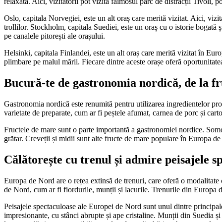
relaxată. Aici, vizitatorii pot vizita faimosul parc de distracții Tivoli,
Oslo, capitala Norvegiei, este un alt oraș care merită vizitat. Aici, viz
trollilor. Stockholm, capitala Suediei, este un oraș cu o istorie bogată 
pe canalele pitorești ale orașului.
Helsinki, capitala Finlandei, este un alt oraș care merită vizitat în Euro
plimbare pe malul mării. Fiecare dintre aceste orașe oferă oportunitate
Bucură-te de gastronomia nordică, de la fr
Gastronomia nordică este renumită pentru utilizarea ingredientelor pro
varietate de preparate, cum ar fi peștele afumat, carnea de porc și cartof
Fructele de mare sunt o parte importantă a gastronomiei nordice. Somonu
grătar. Creveții și midii sunt alte fructe de mare populare în Europa de 
Călătorește cu trenul și admire peisajele 
Europa de Nord are o rețea extinsă de trenuri, care oferă o modalitate 
de Nord, cum ar fi fiordurile, munții și lacurile. Trenurile din Europa d
Peisajele spectaculoase ale Europei de Nord sunt unul dintre principal
impresionante, cu stânci abrupte și ape cristaline. Munții din Suedia ș