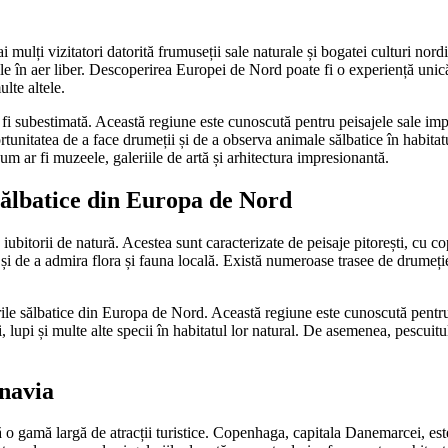
i mulți vizitatori datorită frumuseții sale naturale și bogatei culturi nor
ile în aer liber. Descoperirea Europei de Nord poate fi o experiență unic
lte altele.
 fi subestimată. Această regiune este cunoscută pentru peisajele sale impr
rtunitatea de a face drumeții și de a observa animale sălbatice în habit
cum ar fi muzeele, galeriile de artă și arhitectura impresionantă.
sălbatice din Europa de Nord
itorii de natură. Acestea sunt caracterizate de peisaje pitorești, cu copa
și de a admira flora și fauna locală. Există numeroase trasee de drumeție
urile sălbatice din Europa de Nord. Această regiune este cunoscută pentr
ani, lupi și multe alte specii în habitatul lor natural. De asemenea, pescu
inavia
 o gamă largă de atracții turistice. Copenhaga, capitala Danemarcei, este