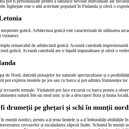
ea pot fi personalizate pentru a satisface nevoile individuale ale fiecărui 
ile înghețate este o altă activitate populară în Finlanda și oferă o experi
 Letonia
tenire gotică. Arhitectura gotică este caracterizată de utilizarea arcadelo
vizitatori.
mplu remarcabil de arhitectură gotică. Această catedrală impresionantă a
ectură gotică. Această catedrală are o fațadă impunătoare și oferă o ved
slanda
opa de Nord, datorită peisajelor lor naturale spectaculoase și a posibilită
orii pot explora insulele pe jos sau cu barca și pot admira frumusețea lor 
i izvoarele termale. Vizitatorii pot face excursii cu barca pentru a observa
umusețea naturii într-un mod unic și de a descoperi flora și fauna locală
 drumeții pe ghețari și schi în munții nord
munții nordici, pentru a-ți testa limitele și a-ți îmbunătăți abilitățile î
aversarea crevazelor și escaladarea zăpezii înalte. Schiatul în munții nord