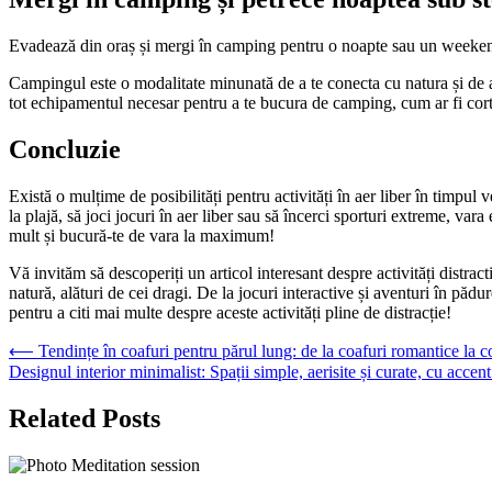
Evadează din oraș și mergi în camping pentru o noapte sau un weekend. 
Campingul este o modalitate minunată de a te conecta cu natura și de a p
tot echipamentul necesar pentru a te bucura de camping, cum ar fi cortul
Concluzie
Există o mulțime de posibilități pentru activități în aer liber în timpul 
la plajă, să joci jocuri în aer liber sau să încerci sporturi extreme, var
mult și bucură-te de vara la maximum!
Vă invităm să descoperiți un articol interesant despre activități distract
natură, alături de cei dragi. De la jocuri interactive și aventuri în pădu
pentru a citi mai multe despre aceste activități pline de distracție!
Navigare
⟵
Tendințe în coafuri pentru părul lung: de la coafuri romantice la c
Designul interior minimalist: Spații simple, aerisite și curate, cu accent
în
articole
Related Posts