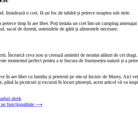
Instalează o cort, fă un foc de tabără și petrece noaptea sub stele.
etrece timp în aer liber. Poți instala un cort într-un camping amenajat s
, sacul de dormit, ustensilele de gătit și alimentele necesare.
verii. Încearcă ceva nou și creează amintiri de neuitat alături de cei drag
a este momentul perfect pentru a te bucura de frumusețea naturii și a petrec
ive în aer liber cu familia și prietenii pe site-ul Incisiv de Mureș. Aici ve
re, până la picnicuri și excursii în locuri pitorești, acest articol vă va i
oafuri sleek
 pe funcționalitate
⟶