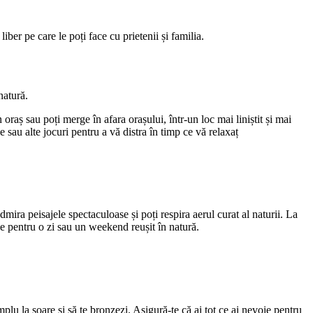
iber pe care le poți face cu prietenii și familia.
natură.
oraș sau poți merge în afara orașului, într-un loc mai liniștit și mai
e sau alte jocuri pentru a vă distra în timp ce vă relaxaț
mira peisajele spectaculoase și poți respira aerul curat al naturii. La
voie pentru o zi sau un weekend reușit în natură.
simplu la soare și să te bronzezi. Asigură-te că ai tot ce ai nevoie pentru