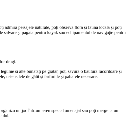
ți admira peisajele naturale, poți observa flora și fauna locală și poți
ta de salvare și pagaia pentru kayak sau echipamentul de navigație pentru
lor dragi.
legume și alte bunătăți pe grătar, poți savura o băutură răcoritoare și
e, ustensilele de gătit și farfuriile și paharele necesare.
 Poți organiza un joc într-un teren special amenajat sau poți merge la un
cului.