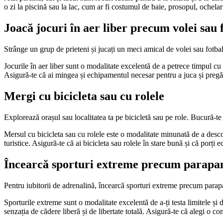
o zi la piscină sau la lac, cum ar fi costumul de baie, prosopul, ochelari
Joacă jocuri în aer liber precum volei sau 
Strânge un grup de prieteni și jucați un meci amical de volei sau fotbal.
Jocurile în aer liber sunt o modalitate excelentă de a petrece timpul cu pri
Asigură-te că ai mingea și echipamentul necesar pentru a juca și pregăte
Mergi cu bicicleta sau cu rolele
Explorează orașul sau localitatea ta pe bicicletă sau pe role. Bucură-te d
Mersul cu bicicleta sau cu rolele este o modalitate minunată de a descope
turistice. Asigură-te că ai bicicleta sau rolele în stare bună și că porți
Încearcă sporturi extreme precum parapanti
Pentru iubitorii de adrenalină, încearcă sporturi extreme precum parapa
Sporturile extreme sunt o modalitate excelentă de a-ți testa limitele și d
senzația de cădere liberă și de libertate totală. Asigură-te că alegi o 