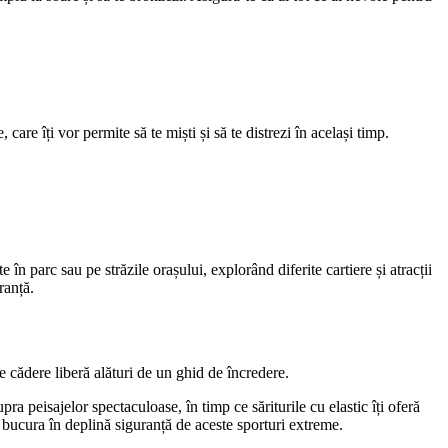
 care îți vor permite să te miști și să te distrezi în același timp.
în parc sau pe străzile orașului, explorând diferite cartiere și atracții
ranță.
 cădere liberă alături de un ghid de încredere.
ra peisajelor spectaculoase, în timp ce săriturile cu elastic îți oferă
e bucura în deplină siguranță de aceste sporturi extreme.