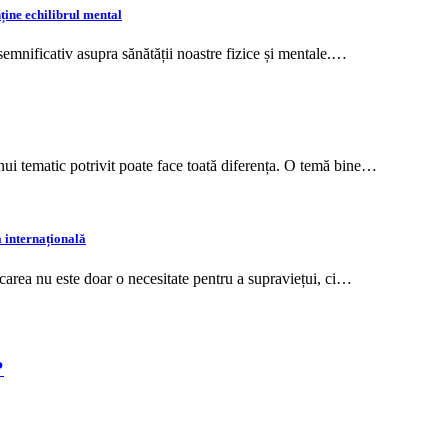
nține echilibrul mental
 semnificativ asupra sănătății noastre fizice și mentale.…
nui tematic potrivit poate face toată diferența. O temă bine…
a internațională
âncarea nu este doar o necesitate pentru a supraviețui, ci…
?