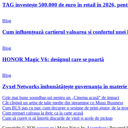
TAG investește 500.000 de euro în retail în 2026, pen
Blog
Cum influențează cartierul valoarea și confortul unei
Blog
HONOR Magic V6: designul care se poartă
Blog
Zyxel Networks îmbunătățește guvernanța în materie de
Cele mai bune soundbar-uri pentru un „Cinema acasă” de impact
Cât câștigă un artist de talie medie din streaming cu Muuz Business
Curs BLS pas cu pas: cum decurge o sesiune de prim ajutor, de la teori
Cum prepari cafeaua la ibric ca la carte acasă
Cum să cureți și să întreții discurile de vinil și acele de pickup
Copyright © 2026
wooox.ro
| Major News by
Ascendoor
| Powered 