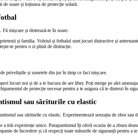
i de soare și loțiunea de protecție solară.
fotbal
 Fă mișcare și distrează-te în soare.
etenii și familia. Voleiul și fotbalul sunt jocuri distractive și antrenante,
ște-te pentru o zi plină de distracție.
e priveliștile și sunetele din jur în timp ce faci mișcare.
ri locuri noi și de a te bucura de aer liber. Poți merge pe alei amenajate 
 echipamentul de protecție necesar pentru a te asigura că te distrezi în sigu
smul sau săriturile cu elastic
ntismul sau săriturile cu elastic. Experimentează senzația de zbor sau de
e a trăi experiențe unice. Parapantismul îți oferă ocazia de a zbura deasup
companie de încredere și că respecți toate măsurile de siguranță pentru a t