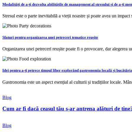
Modalități de a-ți dezvolta abilitățile de management al stresului și de a-ți me
Stresul este o parte inevitabilă a vieții noastre și poate avea un impact
Sfaturi pentru organizarea unei petreceri tematice reușite
Organizarea unei petreceri reușite poate fi o provocare, dar alegerea u
Idei pentru a-ți petrece timpul liber explorând gastronomia locală și bucătări
Gastronomia este un aspect esențial al culturii și tradițiilor locale. M
Blog
Cum ar fi dacă ceasul tău s-ar antrena alături de tine
Blog