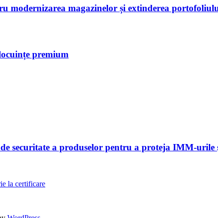
tru modernizarea magazinelor și extinderea portofoliulu
 locuințe premium
 securitate a produselor pentru a proteja IMM-urile și
e la certificare
by
WordPress
.