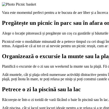
Vara este momentul perfect pentru a te bucura de aer liber și a încerca act
Pregătește un picnic în parc sau în afara o
Alege o locație pitorească și pregătește un coș cu gustările și băuturil
Picnicul este o modalitate minunată de a petrece timpul cu cei dragi înt
retras. Asigură-te că ai tot ce ai nevoie pentru un picnic reușit, cum ar 
Organizează o excursie la munte sau la pla
Planifică o excursie de o zi sau un weekend la munte sau la plajă. Fă dr
Atât muntele, cât și plaja oferă numeroase activități distractive pentru 
plajă, poți înota în mare, te poți relaxa pe nisip și poți construi castele
Petrece o zi la piscină sau la lac
Răcorește-te într-o zi toridă de vară făcând o baie în piscină sau în lac.
Atât piscina, cât și lacul sunt locuri ideale pentru a te relaxa și a te di