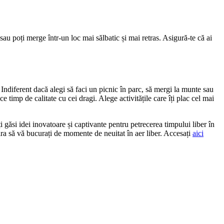
au poți merge într-un loc mai sălbatic și mai retras. Asigură-te că ai
i. Indiferent dacă alegi să faci un picnic în parc, să mergi la munte sau
e timp de calitate cu cei dragi. Alege activitățile care îți plac cel mai
ți găsi idei inovatoare și captivante pentru petrecerea timpului liber în
nspira să vă bucurați de momente de neuitat în aer liber. Accesați
aici