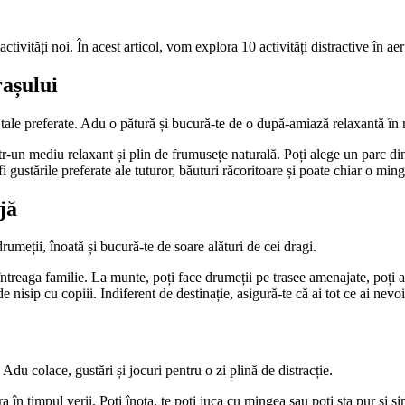
ivități noi. În acest articol, vom explora 10 activități distractive în aer l
rașului
e tale preferate. Adu o pătură și bucură-te de o după-amiază relaxantă în 
r-un mediu relaxant și plin de frumusețe naturală. Poți alege un parc din 
fi gustările preferate ale tuturor, băuturi răcoritoare și poate chiar o ming
jă
umeții, înoată și bucură-te de soare alături de cei dragi.
întreaga familie. La munte, poți face drumeții pe trasee amenajate, poți ad
 de nisip cu copiii. Indiferent de destinație, asigură-te că ai tot ce ai ne
 Adu colace, gustări și jocuri pentru o zi plină de distracție.
stra în timpul verii. Poți înota, te poți juca cu mingea sau poți sta pur și 