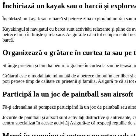
Închiriază un kayak sau o barcă și explore
Închiriază un kayak sau o barcă și petrece ziua explorând un râu sau un 
Kayakingul și navigatul cu barca sunt activități relaxante și pline de av
petrece timp în liniște și relaxare. Asigură-te că ai tot echipamentul n
barcă.
Organizează o grătare în curtea ta sau pe 
Strânge prietenii și familia pentru o grătare în curtea ta sau pe terasa
Grătarul este o modalitate minunată de a petrece timpul în aer liber și d
poți petrece timp de calitate cu prietenii și familia. Asigură-te că ai tot
Participă la un joc de paintball sau airsoft
Fă-ți adrenalina să pompeze participând la un joc de paintball sau airs
Jocurile de paintball și airsoft sunt activități distractive și antrenante, 
centru specializat în aceste activităț Asigură-te că respecți regulile de 
Mergi în camping și petrece noaptea sub st