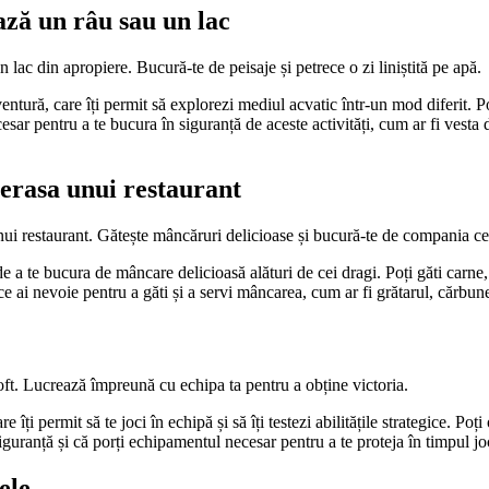
ază un râu sau un lac
lac din apropiere. Bucură-te de peisaje și petrece o zi liniștită pe apă.
entură, care îți permit să explorezi mediul acvatic într-un mod diferit. Po
ecesar pentru a te bucura în siguranță de aceste activități, cum ar fi ves
terasa unui restaurant
 unui restaurant. Gătește mâncăruri delicioase și bucură-te de compania ce
e a te bucura de mâncare delicioasă alături de cei dragi. Poți găti carne, 
 ce ai nevoie pentru a găti și a servi mâncarea, cum ar fi grătarul, cărbunel
oft. Lucrează împreună cu echipa ta pentru a obține victoria.
care îți permit să te joci în echipă și să îți testezi abilitățile strategice.
siguranță și că porți echipamentul necesar pentru a te proteja în timpul jo
ele