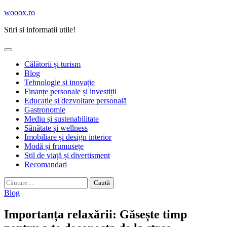
Skip
wooox.ro
to
Stiri si informatii utile!
content
Călătorii și turism
Blog
Tehnologie și inovație
Finanțe personale și investiții
Educație și dezvoltare personală
Gastronomie
Mediu și sustenabilitate
Sănătate și wellness
Imobiliare și design interior
Modă și frumusețe
Stil de viață și divertisment
Recomandari
Caută
după:
Blog
Importanța relaxării: Găsește timp