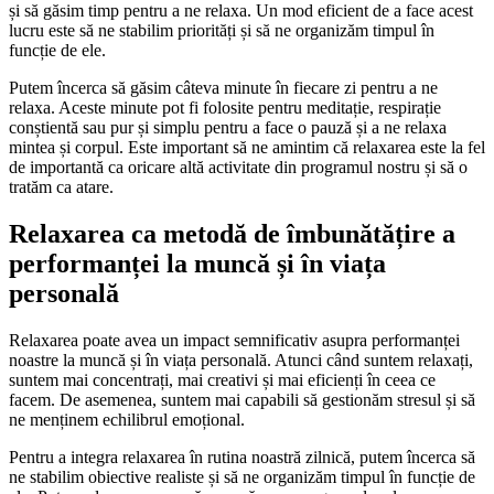
și să găsim timp pentru a ne relaxa. Un mod eficient de a face acest
lucru este să ne stabilim priorități și să ne organizăm timpul în
funcție de ele.
Putem încerca să găsim câteva minute în fiecare zi pentru a ne
relaxa. Aceste minute pot fi folosite pentru meditație, respirație
conștientă sau pur și simplu pentru a face o pauză și a ne relaxa
mintea și corpul. Este important să ne amintim că relaxarea este la fel
de importantă ca oricare altă activitate din programul nostru și să o
tratăm ca atare.
Relaxarea ca metodă de îmbunătățire a
performanței la muncă și în viața
personală
Relaxarea poate avea un impact semnificativ asupra performanței
noastre la muncă și în viața personală. Atunci când suntem relaxați,
suntem mai concentrați, mai creativi și mai eficienți în ceea ce
facem. De asemenea, suntem mai capabili să gestionăm stresul și să
ne menținem echilibrul emoțional.
Pentru a integra relaxarea în rutina noastră zilnică, putem încerca să
ne stabilim obiective realiste și să ne organizăm timpul în funcție de