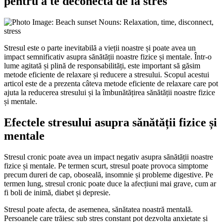
pentru a te deconecta de la stres
Stresul este o parte inevitabilă a vieții noastre și poate avea un
impact semnificativ asupra sănătății noastre fizice și mentale. Într-o
lume agitată și plină de responsabilități, este important să găsim
metode eficiente de relaxare și reducere a stresului. Scopul acestui
articol este de a prezenta câteva metode eficiente de relaxare care pot
ajuta la reducerea stresului și la îmbunătățirea sănătății noastre fizice
și mentale.
Efectele stresului asupra sănătății fizice și
mentale
Stresul cronic poate avea un impact negativ asupra sănătății noastre
fizice și mentale. Pe termen scurt, stresul poate provoca simptome
precum dureri de cap, oboseală, insomnie și probleme digestive. Pe
termen lung, stresul cronic poate duce la afecțiuni mai grave, cum ar
fi boli de inimă, diabet și depresie.
Stresul poate afecta, de asemenea, sănătatea noastră mentală.
Persoanele care trăiesc sub stres constant pot dezvolta anxietate și