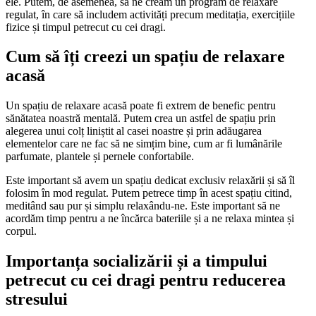
ele. Putem, de asemenea, să ne creăm un program de relaxare
regulat, în care să includem activități precum meditația, exercițiile
fizice și timpul petrecut cu cei dragi.
Cum să îți creezi un spațiu de relaxare
acasă
Un spațiu de relaxare acasă poate fi extrem de benefic pentru
sănătatea noastră mentală. Putem crea un astfel de spațiu prin
alegerea unui colț liniștit al casei noastre și prin adăugarea
elementelor care ne fac să ne simțim bine, cum ar fi lumânările
parfumate, plantele și pernele confortabile.
Este important să avem un spațiu dedicat exclusiv relaxării și să îl
folosim în mod regulat. Putem petrece timp în acest spațiu citind,
meditând sau pur și simplu relaxându-ne. Este important să ne
acordăm timp pentru a ne încărca bateriile și a ne relaxa mintea și
corpul.
Importanța socializării și a timpului
petrecut cu cei dragi pentru reducerea
stresului