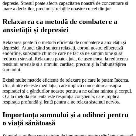
depresie. Stresul poate afecta capacitatea noastră de concentrare și
luare a deciziilor, precum și relațiile noastre cu cei din jur.
Relaxarea ca metodă de combatere a
anxietății și depresiei
Relaxarea poate fi o metodă eficientă de combatere a anxietății și
depresiei. Atunci când suntem relaxați, corpul nostru eliberează
endorfine, substanțe chimice care ne fac să ne simțim bine și să
reducem stresul. Relaxarea poate ajuta, de asemenea, la reducerea
tensiunii arteriale și a ritmului cardiac, precum și la îmbunătățirea
somnului.
Există multe metode eficiente de relaxare pe care le putem încerca.
Una dintre ele este meditația, care implică concentrarea asupra
respirației și a gândurilor noastre pentru a ne calma mintea și corpul.
O altă metodă eficientă este respirația conștientă, care implică
respirația profundă și lentă pentru a ne relaxa sistemul nervos.
Importanța somnului și a odihnei pentru
o viață sănătoasă
Somnul și odihna sunt extrem de importante pentru sănătatea noastră