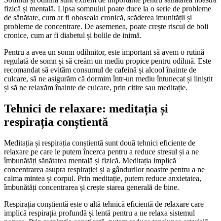
fizică și mentală. Lipsa somnului poate duce la o serie de probleme
de sănătate, cum ar fi oboseala cronică, scăderea imunității și
probleme de concentrare. De asemenea, poate crește riscul de boli
cronice, cum ar fi diabetul și bolile de inimă.
Pentru a avea un somn odihnitor, este important să avem o rutină
regulată de somn și să creăm un mediu propice pentru odihnă. Este
recomandat să evităm consumul de cafeină și alcool înainte de
culcare, să ne asigurăm că dormim într-un mediu întunecat și liniștit
și să ne relaxăm înainte de culcare, prin citire sau meditație.
Tehnici de relaxare: meditația și
respirația conștientă
Meditația și respirația conștientă sunt două tehnici eficiente de
relaxare pe care le putem încerca pentru a reduce stresul și a ne
îmbunătăți sănătatea mentală și fizică. Meditația implică
concentrarea asupra respirației și a gândurilor noastre pentru a ne
calma mintea și corpul. Prin meditație, putem reduce anxietatea,
îmbunătăți concentrarea și crește starea generală de bine.
Respirația conștientă este o altă tehnică eficientă de relaxare care
implică respirația profundă și lentă pentru a ne relaxa sistemul