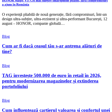
HONOR Magic V5: Cel mai subțire smartphone pliabil, fără compromisuri
a ajuns în România
O experiență pliabilă de nouă generație, fără compromisuri, într-un
design ultra-subțire, ultra-rezistent și ultra-performant București, 12
august – HONOR, companie globală…
Blog
Cum ar fi dacă ceasul tău s-ar antrena alături de
tine?
Blog
TAG investește 500.000 de euro în retail în 2026,
pentru modernizarea magazinelor și extinderea
portofoliului
Blog
Cum influențează cartierul valoarea și confortul unei