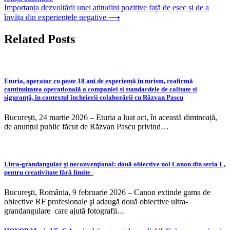
în
Importanța dezvoltării unei atitudini pozitive față de eșec și de a
articole
învăța din experiențele negative
⟶
Related Posts
Eturia, operator cu peste 18 ani de experiență în turism, reafirmă
continuitatea operațională a companiei și standardele de calitate și
siguranță, în contextul încheierii colaborării cu Răzvan Pascu
București, 24 martie 2026 – Eturia a luat act, în această dimineață,
de anunțul public făcut de Răzvan Pascu privind…
Ultra-grandangular şi neconvenţional: două obiective noi Canon din seria L,
pentru creativitate fără limite
Bucureşti, România, 9 februarie 2026 – Canon extinde gama de
obiective RF profesionale şi adaugă două obiective ultra-
grandangulare care ajută fotografii…