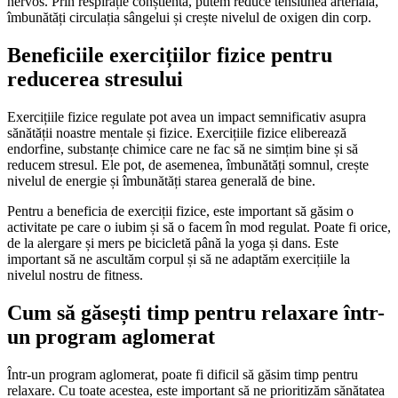
nervos. Prin respirație conștientă, putem reduce tensiunea arterială,
îmbunătăți circulația sângelui și crește nivelul de oxigen din corp.
Beneficiile exercițiilor fizice pentru
reducerea stresului
Exercițiile fizice regulate pot avea un impact semnificativ asupra
sănătății noastre mentale și fizice. Exercițiile fizice eliberează
endorfine, substanțe chimice care ne fac să ne simțim bine și să
reducem stresul. Ele pot, de asemenea, îmbunătăți somnul, crește
nivelul de energie și îmbunătăți starea generală de bine.
Pentru a beneficia de exerciții fizice, este important să găsim o
activitate pe care o iubim și să o facem în mod regulat. Poate fi orice,
de la alergare și mers pe bicicletă până la yoga și dans. Este
important să ne ascultăm corpul și să ne adaptăm exercițiile la
nivelul nostru de fitness.
Cum să găsești timp pentru relaxare într-
un program aglomerat
Într-un program aglomerat, poate fi dificil să găsim timp pentru
relaxare. Cu toate acestea, este important să ne prioritizăm sănătatea