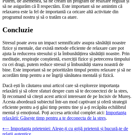
Putem, de asemenea, să ne creăm un program de relaxare regulat și
să ne asigurăm că îl respectăm. Este important să ne amintim că
relaxarea este la fel de importantă ca oricare altă activitate din
programul nostru și să o tratăm ca atare.
Concluzie
Stresul poate avea un impact semnificativ asupra sănătății noastre
fizice și mentale, dar există metode eficiente de relaxare care pot
ajuta la reducerea stresului și la îmbunătățirea sănătății noastre. Prin
meditație, respirație conștientă, exerciții fizice și petrecerea timpului
cu cei dragi, putem reduce stresul și îmbunătăți starea noastră de
bine. Este important să ne prioritizăm timpul pentru relaxare și să ne
acordăm timp pentru a ne îngriji sănătatea mentală și fizică.
Dacă ești în căutarea unui articol care să exploreze importanța
relaxării și să ofere sfaturi despre cum să te deconectezi de la stres,
îți recomand să citești acest articol interesant de pe Incisiv de Mureș.
Acesta abordează subiectul într-un mod captivant și oferă strategii
eficiente pentru a-ți găsi timp pentru tine și a-ți recăpăta echilibrul
mental și emoțional. Poți accesa articolul complet aici:
Importanța
relaxării: Găsește timp pentru a te deconecta de la stres
.
Navigare
⟵
Importanța prieteniei: Alege-ți cu grijă prietenii și bucură-te de
relații autentice