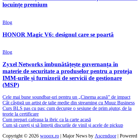
locuințe premium
Blog
HONOR Magic V6: designul care se poartă
Blog
Zyxel Networks îmbunătățește guvernanța în
materie de securitate a produselor pentru a proteja
IMM-urile și furnizorii de servicii de gestionare
(MSP)
Cele mai bune soundbar-uri pentru un „Cinema acasă” de impact
Cât câștigă un artist de talie medie din streaming cu Muuz Business
Curs BLS pas cu pas: cum decurge o sesiune de prim ajutor, de la
teorie la certificare
Cum prepari cafeaua la ibric ca la carte acasă
Cum să cureți și să întreții discurile de vinil și acele de pickup
Copyright © 2026
wooox.ro
| Major News by
Ascendoor
| Powered