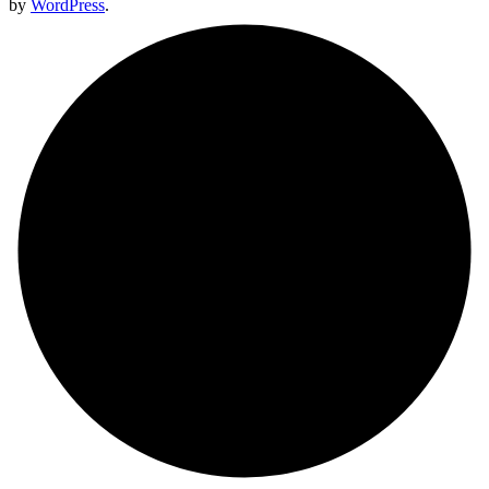
by
WordPress
.