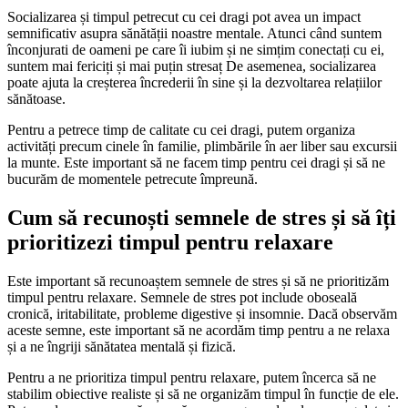
Socializarea și timpul petrecut cu cei dragi pot avea un impact
semnificativ asupra sănătății noastre mentale. Atunci când suntem
înconjurati de oameni pe care îi iubim și ne simțim conectați cu ei,
suntem mai fericiți și mai puțin stresaț De asemenea, socializarea
poate ajuta la creșterea încrederii în sine și la dezvoltarea relațiilor
sănătoase.
Pentru a petrece timp de calitate cu cei dragi, putem organiza
activități precum cinele în familie, plimbările în aer liber sau excursii
la munte. Este important să ne facem timp pentru cei dragi și să ne
bucurăm de momentele petrecute împreună.
Cum să recunoști semnele de stres și să îți
prioritizezi timpul pentru relaxare
Este important să recunoaștem semnele de stres și să ne prioritizăm
timpul pentru relaxare. Semnele de stres pot include oboseală
cronică, iritabilitate, probleme digestive și insomnie. Dacă observăm
aceste semne, este important să ne acordăm timp pentru a ne relaxa
și a ne îngriji sănătatea mentală și fizică.
Pentru a ne prioritiza timpul pentru relaxare, putem încerca să ne
stabilim obiective realiste și să ne organizăm timpul în funcție de ele.