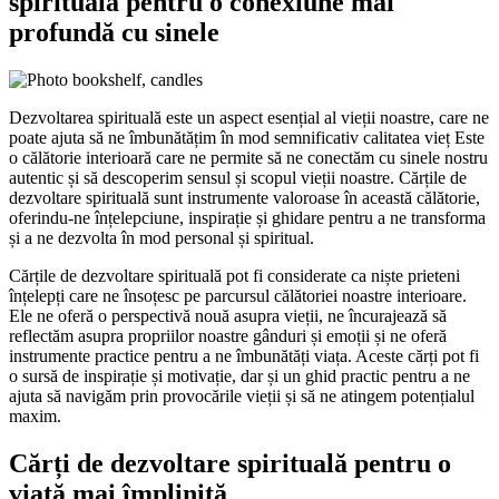
spirituală pentru o conexiune mai
profundă cu sinele
Dezvoltarea spirituală este un aspect esențial al vieții noastre, care ne
poate ajuta să ne îmbunătățim în mod semnificativ calitatea vieț Este
o călătorie interioară care ne permite să ne conectăm cu sinele nostru
autentic și să descoperim sensul și scopul vieții noastre. Cărțile de
dezvoltare spirituală sunt instrumente valoroase în această călătorie,
oferindu-ne înțelepciune, inspirație și ghidare pentru a ne transforma
și a ne dezvolta în mod personal și spiritual.
Cărțile de dezvoltare spirituală pot fi considerate ca niște prieteni
înțelepți care ne însoțesc pe parcursul călătoriei noastre interioare.
Ele ne oferă o perspectivă nouă asupra vieții, ne încurajează să
reflectăm asupra propriilor noastre gânduri și emoții și ne oferă
instrumente practice pentru a ne îmbunătăți viața. Aceste cărți pot fi
o sursă de inspirație și motivație, dar și un ghid practic pentru a ne
ajuta să navigăm prin provocările vieții și să ne atingem potențialul
maxim.
Cărți de dezvoltare spirituală pentru o
viață mai împlinită