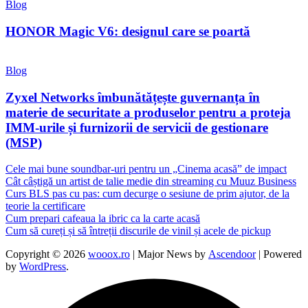
Blog
HONOR Magic V6: designul care se poartă
Blog
Zyxel Networks îmbunătățește guvernanța în
materie de securitate a produselor pentru a proteja
IMM-urile și furnizorii de servicii de gestionare
(MSP)
Cele mai bune soundbar-uri pentru un „Cinema acasă” de impact
Cât câștigă un artist de talie medie din streaming cu Muuz Business
Curs BLS pas cu pas: cum decurge o sesiune de prim ajutor, de la
teorie la certificare
Cum prepari cafeaua la ibric ca la carte acasă
Cum să cureți și să întreții discurile de vinil și acele de pickup
Copyright © 2026
wooox.ro
| Major News by
Ascendoor
| Powered
by
WordPress
.