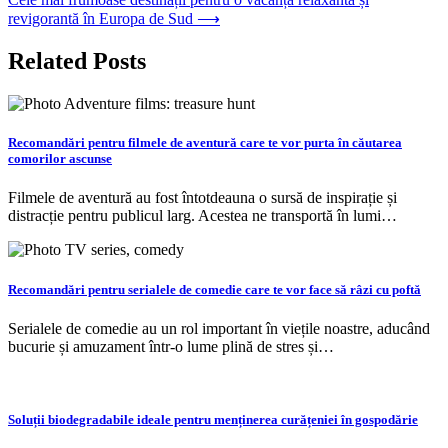
articole
revigorantă în Europa de Sud
⟶
Related Posts
Recomandări pentru filmele de aventură care te vor purta în căutarea
comorilor ascunse
Filmele de aventură au fost întotdeauna o sursă de inspirație și
distracție pentru publicul larg. Acestea ne transportă în lumi…
Recomandări pentru serialele de comedie care te vor face să râzi cu poftă
Serialele de comedie au un rol important în viețile noastre, aducând
bucurie și amuzament într-o lume plină de stres și…
Soluții biodegradabile ideale pentru menținerea curățeniei în gospodărie