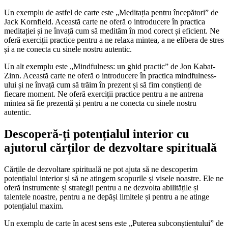
Un exemplu de astfel de carte este „Meditația pentru începători” de
Jack Kornfield. Această carte ne oferă o introducere în practica
meditației și ne învață cum să medităm în mod corect și eficient. Ne
oferă exerciții practice pentru a ne relaxa mintea, a ne elibera de stres
și a ne conecta cu sinele nostru autentic.
Un alt exemplu este „Mindfulness: un ghid practic” de Jon Kabat-
Zinn. Această carte ne oferă o introducere în practica mindfulness-
ului și ne învață cum să trăim în prezent și să fim conștienți de
fiecare moment. Ne oferă exerciții practice pentru a ne antrena
mintea să fie prezentă și pentru a ne conecta cu sinele nostru
autentic.
Descoperă-ți potențialul interior cu
ajutorul cărților de dezvoltare spirituală
Cărțile de dezvoltare spirituală ne pot ajuta să ne descoperim
potențialul interior și să ne atingem scopurile și visele noastre. Ele ne
oferă instrumente și strategii pentru a ne dezvolta abilitățile și
talentele noastre, pentru a ne depăși limitele și pentru a ne atinge
potențialul maxim.
Un exemplu de carte în acest sens este „Puterea subconștientului” de