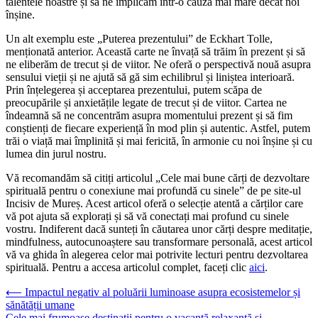
talentele noastre și să ne implicăm într-o cauză mai mare decât noi
înșine.
Un alt exemplu este „Puterea prezentului” de Eckhart Tolle,
menționată anterior. Această carte ne învață să trăim în prezent și să
ne eliberăm de trecut și de viitor. Ne oferă o perspectivă nouă asupra
sensului vieții și ne ajută să gă sim echilibrul și liniștea interioară.
Prin înțelegerea și acceptarea prezentului, putem scăpa de
preocupările și anxietățile legate de trecut și de viitor. Cartea ne
îndeamnă să ne concentrăm asupra momentului prezent și să fim
conștienți de fiecare experiență în mod plin și autentic. Astfel, putem
trăi o viață mai împlinită și mai fericită, în armonie cu noi înșine și cu
lumea din jurul nostru.
Vă recomandăm să citiți articolul „Cele mai bune cărți de dezvoltare
spirituală pentru o conexiune mai profundă cu sinele” de pe site-ul
Incisiv de Mureș. Acest articol oferă o selecție atentă a cărților care
vă pot ajuta să explorați și să vă conectați mai profund cu sinele
vostru. Indiferent dacă sunteți în căutarea unor cărți despre meditație,
mindfulness, autocunoaștere sau transformare personală, acest articol
vă va ghida în alegerea celor mai potrivite lecturi pentru dezvoltarea
spirituală. Pentru a accesa articolul complet, faceți clic
aici
.
Navigare
⟵
Impactul negativ al poluării luminoase asupra ecosistemelor și
sănătății umane
în
Cele mai frumoase destinații pentru o vacanță relaxantă și