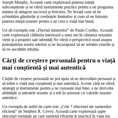
Joseph Murphy. Această carte explorează puterea minții
subconștiente și ne oferă instrumente practice pentru a ne programa
mintea să atingem succesul și fericirea. Ne învață cum să ne
schimbăm gândurile și credințele limitative și cum să ne folosim
puterea minții noastre pentru a ne crea o viață mai bună.
Un alt exemplu este „Fluviul misterelor” de Paulo Coelho. Această
carte explorează călătoria interioară a unui om în căutarea sensului
vieții și a propriei sale identităț Ne oferă o perspectivă nouă asupra
potențialului nostru interior și ne încurajează să ne urmăm visurile și
să ne ascultăm intuiția.
Cărți de creștere personală pentru o viață
mai conștientă și mai autentică
Cărțile de creștere personală ne pot ajuta să ne dezvoltăm personal și
să trăim o viață mai conștientă și mai autentică. Aceste cărți ne oferă
strategii și instrumente pentru a ne cunoaște mai bine, a ne dezvolta
abilitățile și talentele noastre și a trăi în armonie cu valorile noastre
autentice.
Un exemplu de astfel de carte este „Cele 7 obiceiuri ale oamenilor
eficienți” de Stephen R. Covey. Această carte explorează șapte
obiceiuri esențiale pe care oamenii eficienți le practică în viața lor.