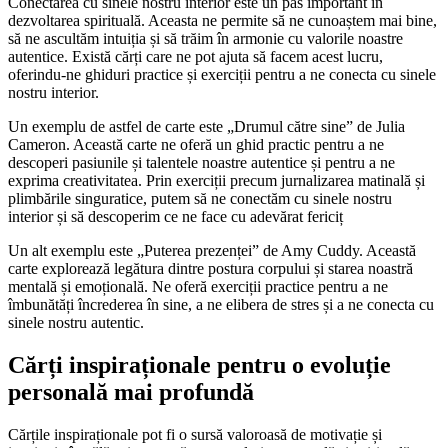
Conectarea cu sinele nostru interior este un pas important în
dezvoltarea spirituală. Aceasta ne permite să ne cunoaștem mai bine,
să ne ascultăm intuiția și să trăim în armonie cu valorile noastre
autentice. Există cărți care ne pot ajuta să facem acest lucru,
oferindu-ne ghiduri practice și exerciții pentru a ne conecta cu sinele
nostru interior.
Un exemplu de astfel de carte este „Drumul către sine” de Julia
Cameron. Această carte ne oferă un ghid practic pentru a ne
descoperi pasiunile și talentele noastre autentice și pentru a ne
exprima creativitatea. Prin exerciții precum jurnalizarea matinală și
plimbările singuratice, putem să ne conectăm cu sinele nostru
interior și să descoperim ce ne face cu adevărat fericiț
Un alt exemplu este „Puterea prezenței” de Amy Cuddy. Această
carte explorează legătura dintre postura corpului și starea noastră
mentală și emoțională. Ne oferă exerciții practice pentru a ne
îmbunătăți încrederea în sine, a ne elibera de stres și a ne conecta cu
sinele nostru autentic.
Cărți inspiraționale pentru o evoluție
personală mai profundă
Cărțile inspiraționale pot fi o sursă valoroasă de motivație și