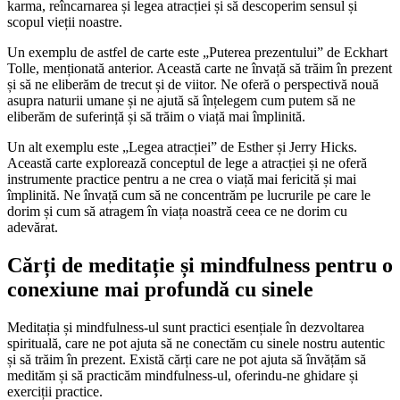
karma, reîncarnarea și legea atracției și să descoperim sensul și
scopul vieții noastre.
Un exemplu de astfel de carte este „Puterea prezentului” de Eckhart
Tolle, menționată anterior. Această carte ne învață să trăim în prezent
și să ne eliberăm de trecut și de viitor. Ne oferă o perspectivă nouă
asupra naturii umane și ne ajută să înțelegem cum putem să ne
eliberăm de suferință și să trăim o viață mai împlinită.
Un alt exemplu este „Legea atracției” de Esther și Jerry Hicks.
Această carte explorează conceptul de lege a atracției și ne oferă
instrumente practice pentru a ne crea o viață mai fericită și mai
împlinită. Ne învață cum să ne concentrăm pe lucrurile pe care le
dorim și cum să atragem în viața noastră ceea ce ne dorim cu
adevărat.
Cărți de meditație și mindfulness pentru o
conexiune mai profundă cu sinele
Meditația și mindfulness-ul sunt practici esențiale în dezvoltarea
spirituală, care ne pot ajuta să ne conectăm cu sinele nostru autentic
și să trăim în prezent. Există cărți care ne pot ajuta să învățăm să
medităm și să practicăm mindfulness-ul, oferindu-ne ghidare și
exerciții practice.