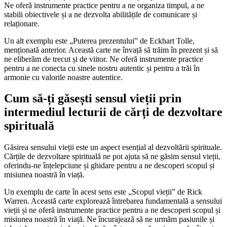
Ne oferă instrumente practice pentru a ne organiza timpul, a ne
stabili obiectivele și a ne dezvolta abilitățile de comunicare și
relaționare.
Un alt exemplu este „Puterea prezentului” de Eckhart Tolle,
menționată anterior. Această carte ne învață să trăim în prezent și să
ne eliberăm de trecut și de viitor. Ne oferă instrumente practice
pentru a ne conecta cu sinele nostru autentic și pentru a trăi în
armonie cu valorile noastre autentice.
Cum să-ți găsești sensul vieții prin
intermediul lecturii de cărți de dezvoltare
spirituală
Găsirea sensului vieții este un aspect esențial al dezvoltării spirituale.
Cărțile de dezvoltare spirituală ne pot ajuta să ne găsim sensul vieții,
oferindu-ne înțelepciune și ghidare pentru a ne descoperi scopul și
misiunea noastră în viață.
Un exemplu de carte în acest sens este „Scopul vieții” de Rick
Warren. Această carte explorează întrebarea fundamentală a sensului
vieții și ne oferă instrumente practice pentru a ne descoperi scopul și
misiunea noastră în viață. Ne încurajează să ne urmăm pasiunile și