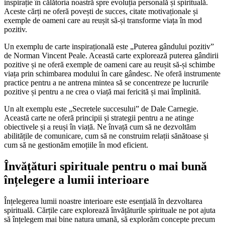
inspirație în călătoria noastră spre evoluția personală și spirituală.
Aceste cărți ne oferă povești de succes, citate motivaționale și
exemple de oameni care au reușit să-și transforme viața în mod
pozitiv.
Un exemplu de carte inspirațională este „Puterea gândului pozitiv”
de Norman Vincent Peale. Această carte explorează puterea gândirii
pozitive și ne oferă exemple de oameni care au reușit să-și schimbe
viața prin schimbarea modului în care gândesc. Ne oferă instrumente
practice pentru a ne antrena mintea să se concentreze pe lucrurile
pozitive și pentru a ne crea o viață mai fericită și mai împlinită.
Un alt exemplu este „Secretele succesului” de Dale Carnegie.
Această carte ne oferă principii și strategii pentru a ne atinge
obiectivele și a reuși în viață. Ne învață cum să ne dezvoltăm
abilitățile de comunicare, cum să ne construim relații sănătoase și
cum să ne gestionăm emoțiile în mod eficient.
Învățături spirituale pentru o mai bună
înțelegere a lumii interioare
Înțelegerea lumii noastre interioare este esențială în dezvoltarea
spirituală. Cărțile care explorează învățăturile spirituale ne pot ajuta
să înțelegem mai bine natura umană, să explorăm concepte precum