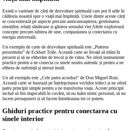
Există o varietate de cărți de dezvoltare spirituală care pot fi utile în
călătoria noastră spre o viață mai împlinită. Unele dintre aceste cărți
se concentrează pe aspecte precum autocunoașterea, gestionarea
emoțiilor, relații sănătoase și găsirea sensului vieț Altele explorează
concepte precum iubirea de sine, compasiunea și conectarea cu
energia universală.
Un exemplu de carte de dezvoltare spirituală este „Puterea
prezentului” de Eckhart Tolle. Această carte ne învață să trăim în
prezent și să ne eliberăm de trecut și de viitor. Ne oferă instrumente
practice pentru a ne conecta cu sinele nostru autentic și pentru a ne
elibera de suferință și stresul inutil.
Un alt exemplu este „Cele patru acorduri” de Don Miguel Ruiz.
Această carte se bazează pe înțelepciunea vechilor tolteci și ne oferă
patru principii simple pentru a ne transforma viața. Aceste principii
includ să fim impecabili în cuvânt, să nu luăm nimic personal, să nu
facem presupuneri și să facem întotdeauna tot ce putem.
Ghiduri practice pentru conectarea cu
sinele interior