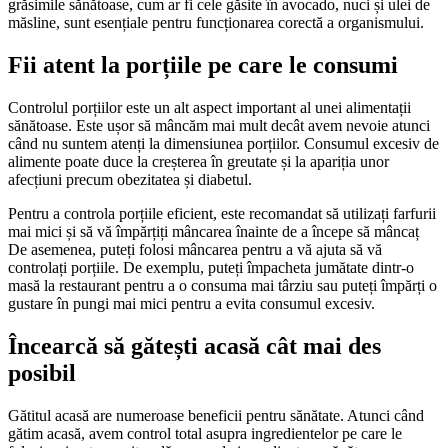
grăsimile sănătoase, cum ar fi cele găsite în avocado, nuci și ulei de
măsline, sunt esențiale pentru funcționarea corectă a organismului.
Fii atent la porțiile pe care le consumi
Controlul porțiilor este un alt aspect important al unei alimentații
sănătoase. Este ușor să mâncăm mai mult decât avem nevoie atunci
când nu suntem atenți la dimensiunea porțiilor. Consumul excesiv de
alimente poate duce la creșterea în greutate și la apariția unor
afecțiuni precum obezitatea și diabetul.
Pentru a controla porțiile eficient, este recomandat să utilizați farfurii
mai mici și să vă împărțiți mâncarea înainte de a începe să mâncaț
De asemenea, puteți folosi mâncarea pentru a vă ajuta să vă
controlați porțiile. De exemplu, puteți împacheta jumătate dintr-o
masă la restaurant pentru a o consuma mai târziu sau puteți împărți o
gustare în pungi mai mici pentru a evita consumul excesiv.
Încearcă să gătești acasă cât mai des
posibil
Gătitul acasă are numeroase beneficii pentru sănătate. Atunci când
gătim acasă, avem control total asupra ingredientelor pe care le