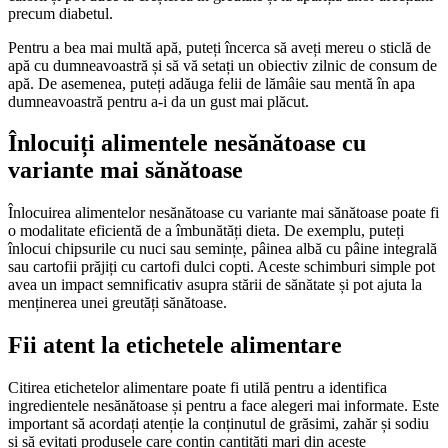
precum diabetul.
Pentru a bea mai multă apă, puteți încerca să aveți mereu o sticlă de
apă cu dumneavoastră și să vă setați un obiectiv zilnic de consum de
apă. De asemenea, puteți adăuga felii de lămâie sau mentă în apa
dumneavoastră pentru a-i da un gust mai plăcut.
Înlocuiți alimentele nesănătoase cu
variante mai sănătoase
Înlocuirea alimentelor nesănătoase cu variante mai sănătoase poate fi
o modalitate eficientă de a îmbunătăți dieta. De exemplu, puteți
înlocui chipsurile cu nuci sau semințe, pâinea albă cu pâine integrală
sau cartofii prăjiți cu cartofi dulci copti. Aceste schimburi simple pot
avea un impact semnificativ asupra stării de sănătate și pot ajuta la
menținerea unei greutăți sănătoase.
Fii atent la etichetele alimentare
Citirea etichetelor alimentare poate fi utilă pentru a identifica
ingredientele nesănătoase și pentru a face alegeri mai informate. Este
important să acordați atenție la conținutul de grăsimi, zahăr și sodiu
și să evitați produsele care conțin cantități mari din aceste