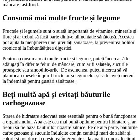
mâncare fast-food.
Consumă mai multe fructe și legume
Fructele și legumele sunt o sursă importantă de vitamine, minerale și
fibre și ar trebui să facă parte dintr-o alimentație sănătoasă. Acestea
pot ajuta la menținerea unei greutăți sănătoase, la prevenirea bolilor
cronice și la îmbunătățirea digestiei.
Pentru a consuma mai multe fructe și legume, puteți încerca să le
adăugați în diferite feluri de mâncare, cum ar fi salatele, sucurile
proaspete sau smoothie-urile. De asemenea, puteți încerca să vă
planificați mesele în jurul fructelor și legumelor și să le aveți mereu
la îndemână pentru gustări sănătoase.
Beți multă apă și evitați băuturile
carbogazoase
Starea de hidratare adecvată este esențială pentru o bună funcționare
a organismului. Apa este cea mai bună opțiune pentru hidratare și ar
trebui să fie baza băuturilor noastre zilnice. Pe de altă parte, băuturile
carbogazoase și sucurile îndulcite conțin cantități mari de zahăr și
calorii și pot duce la creșterea în greutate și la apariția unor afecțiuni