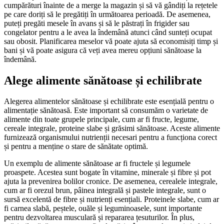
cumpărături înainte de a merge la magazin și să vă gândiți la rețetele
pe care doriți să le pregătiți în următoarea perioadă. De asemenea,
puteți pregăti mesele în avans și să le păstrați în frigider sau
congelator pentru a le avea la îndemână atunci când sunteți ocupat
sau obosit. Planificarea meselor vă poate ajuta să economisiți timp și
bani și vă poate asigura că veți avea mereu opțiuni sănătoase la
îndemână.
Alege alimente sănătoase și echilibrate
Alegerea alimentelor sănătoase și echilibrate este esențială pentru o
alimentație sănătoasă. Este important să consumăm o varietate de
alimente din toate grupele principale, cum ar fi fructe, legume,
cereale integrale, proteine slabe și grăsimi sănătoase. Aceste alimente
furnizează organismului nutrienții necesari pentru a funcționa corect
și pentru a menține o stare de sănătate optimă.
Un exemplu de alimente sănătoase ar fi fructele și legumele
proaspete. Acestea sunt bogate în vitamine, minerale și fibre și pot
ajuta la prevenirea bolilor cronice. De asemenea, cerealele integrale,
cum ar fi orezul brun, pâinea integrală și pastele integrale, sunt o
sursă excelentă de fibre și nutrienți esențiali. Proteinele slabe, cum ar
fi carnea slabă, peștele, ouăle și leguminoasele, sunt importante
pentru dezvoltarea musculară și repararea țesuturilor. În plus,