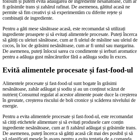
folosim și putem evita adăugarea de ingrediente nesănătoase, cum ar
fi grăsimile trans și zahărul rafinat. De asemenea, gătitul acasă ne
permite să fim creativi și să experimentăm cu diferite rețete și
combinații de ingrediente.
Pentru a găti mese sănătoase acasă, este recomandat să utilizați
ingrediente proaspete și să evitați alimentele procesate. Puteți încerca
să gătiți cu uleiuri sănătoase, cum ar fi uleiul de măsline sau uleiul de
cocos, în loc de grăsimi nesănătoase, cum ar fi untul sau margarina.
De asemenea, puteți înlocui sarea cu condimente și ierburi aromatice
pentru a adăuga gust mâncărurilor fără a adăuga sodiu în exces.
Evită alimentele procesate și fast-food-ul
Alimentele procesate și fast-food-ul sunt bogate în grăsimi
nesănătoase, zahăr adăugat și sodiu și au un conținut scăzut de
nutrienț Consumul regulat al acestor alimente poate duce la creșterea
în greutate, creșterea riscului de boli cronice și scăderea nivelului de
energie.
Pentru a evita alimentele procesate și fast-food-ul, este recomandat
să citiți etichetele alimentare și să evitați produsele care conțin
ingrediente nesănătoase, cum ar fi zahărul adăugat și grăsimile trans.
De asemenea, puteți încerca să gătiți acasă cât mai des posibil și să
vă planificați mesele în avans pentru a evita tentația de a comanda