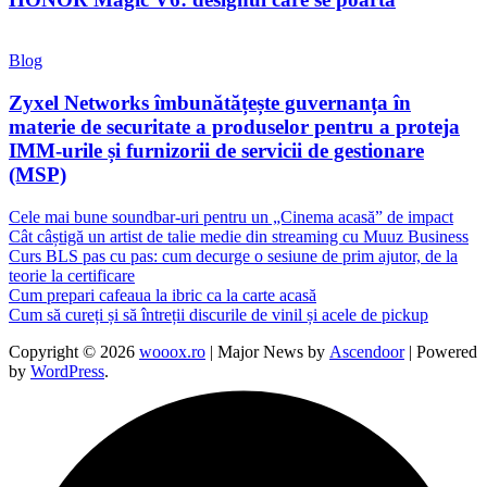
Blog
Zyxel Networks îmbunătățește guvernanța în
materie de securitate a produselor pentru a proteja
IMM-urile și furnizorii de servicii de gestionare
(MSP)
Cele mai bune soundbar-uri pentru un „Cinema acasă” de impact
Cât câștigă un artist de talie medie din streaming cu Muuz Business
Curs BLS pas cu pas: cum decurge o sesiune de prim ajutor, de la
teorie la certificare
Cum prepari cafeaua la ibric ca la carte acasă
Cum să cureți și să întreții discurile de vinil și acele de pickup
Copyright © 2026
wooox.ro
| Major News by
Ascendoor
| Powered
by
WordPress
.