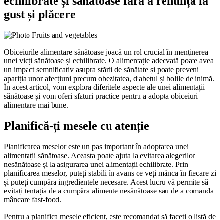
echilibrate și sănătoase fără a renunța la
gust și plăcere
Obiceiurile alimentare sănătoase joacă un rol crucial în menținerea
unei vieți sănătoase și echilibrate. O alimentație adecvată poate avea
un impact semnificativ asupra stării de sănătate și poate preveni
apariția unor afecțiuni precum obezitatea, diabetul și bolile de inimă.
În acest articol, vom explora diferitele aspecte ale unei alimentații
sănătoase și vom oferi sfaturi practice pentru a adopta obiceiuri
alimentare mai bune.
Planifică-ți mesele cu atenție
Planificarea meselor este un pas important în adoptarea unei
alimentații sănătoase. Aceasta poate ajuta la evitarea alegerilor
nesănătoase și la asigurarea unei alimentații echilibrate. Prin
planificarea meselor, puteți stabili în avans ce veți mânca în fiecare zi
și puteți cumpăra ingredientele necesare. Acest lucru vă permite să
evitați tentația de a cumpăra alimente nesănătoase sau de a comanda
mâncare fast-food.
Pentru a planifica mesele eficient, este recomandat să faceți o listă de