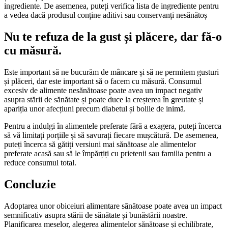
ingrediente. De asemenea, puteți verifica lista de ingrediente pentru
a vedea dacă produsul conține aditivi sau conservanți nesănătoș
Nu te refuza de la gust și plăcere, dar fă-o
cu măsură.
Este important să ne bucurăm de mâncare și să ne permitem gusturi
și plăceri, dar este important să o facem cu măsură. Consumul
excesiv de alimente nesănătoase poate avea un impact negativ
asupra stării de sănătate și poate duce la creșterea în greutate și
apariția unor afecțiuni precum diabetul și bolile de inimă.
Pentru a indulgi în alimentele preferate fără a exagera, puteți încerca
să vă limitați porțiile și să savurați fiecare mușcătură. De asemenea,
puteți încerca să gătiți versiuni mai sănătoase ale alimentelor
preferate acasă sau să le împărțiți cu prietenii sau familia pentru a
reduce consumul total.
Concluzie
Adoptarea unor obiceiuri alimentare sănătoase poate avea un impact
semnificativ asupra stării de sănătate și bunăstării noastre.
Planificarea meselor, alegerea alimentelor sănătoase și echilibrate,