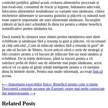
controlul porțiilor, gătitul acasă, evitarea alimentelor procesate și
fast-food-ului, consumul de fructe și legume, hidratarea adecvată,
înlocuirea alimentelor nesănătoase cu variante mai sănătoase, citirea
etichetelor alimentare și savurarea gustului și plăcerii cu măsură sunt
toate aspecte importante ale unei alimentații sănătoase. Încurajăm
cititorii să facă mici schimbări în dieta lor pentru a obține beneficii
semnificative pentru sănătatea lor.
Dacă sunteți în căutarea unor sfaturi pentru menținerea unei diete
echilibrate și sănătoase fără a renunța la gust și plăcere, vă recomand
să citiți articolul „Cum să mâncați sănătos fără a renunța la gust” de
pe site-ul Incisiv de Mureș. Acest articol oferă o serie de strategii și
idei creative pentru a vă bucura de mâncare într-un mod sănătos și
echilibrat. De la rețete delicioase, până la trucuri pentru a vă
satisface pofta de dulce sau de alimente mai puțin sănătoase, acest
articol vă va ajuta să găsiți soluții inteligente pentru a vă menține
dieta în limitele dorite. Pentru mai multe informații, accesați
link-ul
acesta.
Navigare
⟵
Importanța exercițiilor fizice: Beneficii pentru corp și minte
Descoperă comorile ascunse ale Europei: orașe mai puțin cunoscute
în
dar impresionante
⟶
articole
Related Posts