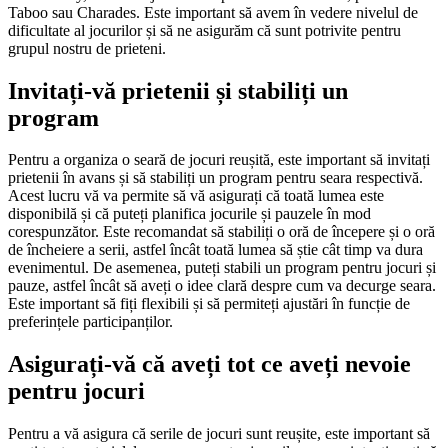
Taboo sau Charades. Este important să avem în vedere nivelul de
dificultate al jocurilor și să ne asigurăm că sunt potrivite pentru
grupul nostru de prieteni.
Invitați-vă prietenii și stabiliți un
program
Pentru a organiza o seară de jocuri reușită, este important să invitați
prietenii în avans și să stabiliți un program pentru seara respectivă.
Acest lucru vă va permite să vă asigurați că toată lumea este
disponibilă și că puteți planifica jocurile și pauzele în mod
corespunzător. Este recomandat să stabiliți o oră de începere și o oră
de încheiere a serii, astfel încât toată lumea să știe cât timp va dura
evenimentul. De asemenea, puteți stabili un program pentru jocuri și
pauze, astfel încât să aveți o idee clară despre cum va decurge seara.
Este important să fiți flexibili și să permiteți ajustări în funcție de
preferințele participanților.
Asigurați-vă că aveți tot ce aveți nevoie
pentru jocuri
Pentru a vă asigura că serile de jocuri sunt reușite, este important să