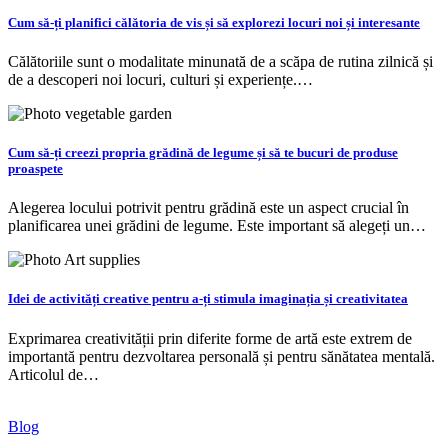
Cum să-ți planifici călătoria de vis și să explorezi locuri noi și interesante
Călătoriile sunt o modalitate minunată de a scăpa de rutina zilnică și
de a descoperi noi locuri, culturi și experiențe.…
Cum să-ți creezi propria grădină de legume și să te bucuri de produse
proaspete
Alegerea locului potrivit pentru grădină este un aspect crucial în
planificarea unei grădini de legume. Este important să alegeți un…
Idei de activități creative pentru a-ți stimula imaginația și creativitatea
Exprimarea creativității prin diferite forme de artă este extrem de
importantă pentru dezvoltarea personală și pentru sănătatea mentală.
Articolul de…
Blog