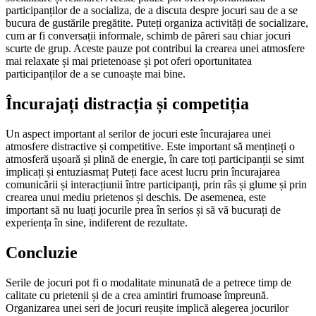
participanților de a socializa, de a discuta despre jocuri sau de a se
bucura de gustările pregătite. Puteți organiza activități de socializare,
cum ar fi conversații informale, schimb de păreri sau chiar jocuri
scurte de grup. Aceste pauze pot contribui la crearea unei atmosfere
mai relaxate și mai prietenoase și pot oferi oportunitatea
participanților de a se cunoaște mai bine.
Încurajați distracția și competiția
Un aspect important al serilor de jocuri este încurajarea unei
atmosfere distractive și competitive. Este important să mențineți o
atmosferă ușoară și plină de energie, în care toți participanții se simt
implicați și entuziasmaț Puteți face acest lucru prin încurajarea
comunicării și interacțiunii între participanți, prin râs și glume și prin
crearea unui mediu prietenos și deschis. De asemenea, este
important să nu luați jocurile prea în serios și să vă bucurați de
experiența în sine, indiferent de rezultate.
Concluzie
Serile de jocuri pot fi o modalitate minunată de a petrece timp de
calitate cu prietenii și de a crea amintiri frumoase împreună.
Organizarea unei seri de jocuri reușite implică alegerea jocurilor