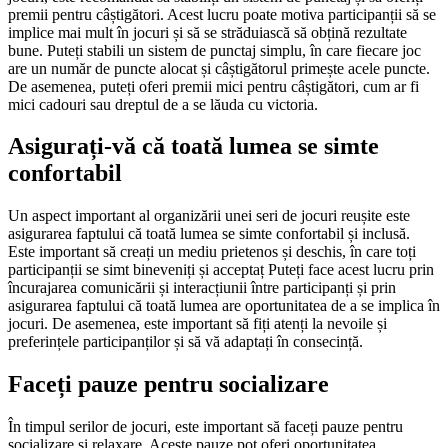
premii pentru câștigători. Acest lucru poate motiva participanții să se
implice mai mult în jocuri și să se străduiască să obțină rezultate
bune. Puteți stabili un sistem de punctaj simplu, în care fiecare joc
are un număr de puncte alocat și câștigătorul primește acele puncte.
De asemenea, puteți oferi premii mici pentru câștigători, cum ar fi
mici cadouri sau dreptul de a se lăuda cu victoria.
Asigurați-vă că toată lumea se simte
confortabil
Un aspect important al organizării unei seri de jocuri reușite este
asigurarea faptului că toată lumea se simte confortabil și inclusă.
Este important să creați un mediu prietenos și deschis, în care toți
participanții se simt bineveniți și acceptaț Puteți face acest lucru prin
încurajarea comunicării și interacțiunii între participanți și prin
asigurarea faptului că toată lumea are oportunitatea de a se implica în
jocuri. De asemenea, este important să fiți atenți la nevoile și
preferințele participanților și să vă adaptați în consecință.
Faceți pauze pentru socializare
În timpul serilor de jocuri, este important să faceți pauze pentru
socializare și relaxare. Aceste pauze pot oferi oportunitatea