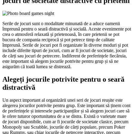
jocuri de societate distractive cu prietenii
Serile de jocuri sunt o modalitate minunată de a aduce oamenii
împreună pentru o seară distractivă și socială. Aceste evenimente pot
crea o atmosferă relaxată și prietenoasă, în care prietenii se pot
bucura de compania reciprocă și pot petrece timp de calitate
împreună. Serile de jocuri pot fi organizate în diverse moduri și pot
include diferite tipuri de jocuri, cum ar fi jocuri de societate, jocuri
de cărți sau jocuri de petrecere. Indiferent de preferințele fiecăruia,
este important să alegem jocurile potrivite pentru grup și să ne
asigurăm că toată lumea se distrează.
Alegeți jocurile potrivite pentru o seară
distractivă
Un aspect important al organizării unei seri de jocuri reușite este
alegerea jocurilor potrivite pentru grup. Este important să ținem cont
de preferințele și interesele participanților și să alegem jocuri care să
le ofere tuturor oportunitatea de a se distra. Există o varietate mare
de jocuri disponibile, cum ar fi jocurile de societate clasice, precum
Monopoly sau Scrabble, jocurile de cărți populare, precum Poker
sau Rummy, sau chiar jocurile de petrecere interactive, precum