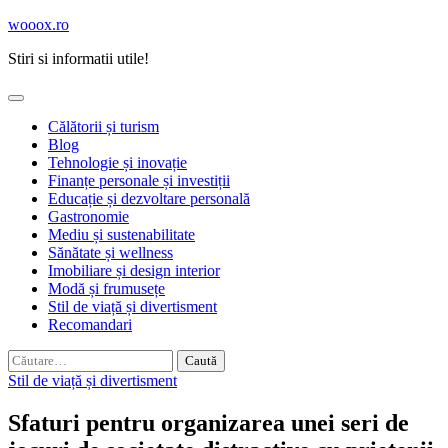
Skip
wooox.ro
to
Stiri si informatii utile!
content
Călătorii și turism
Blog
Tehnologie și inovație
Finanțe personale și investiții
Educație și dezvoltare personală
Gastronomie
Mediu și sustenabilitate
Sănătate și wellness
Imobiliare și design interior
Modă și frumusețe
Stil de viață și divertisment
Recomandari
Caută
după:
Stil de viață și divertisment
Sfaturi pentru organizarea unei seri de