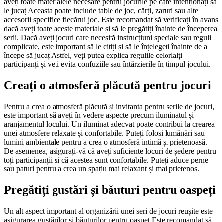
aveți toate materialele necesare pentru jocurile pe care intenționați să
le jucaț Aceasta poate include table de joc, cărți, zaruri sau alte
accesorii specifice fiecărui joc. Este recomandat să verificați în avans
dacă aveți toate aceste materiale și să le pregătiți înainte de începerea
serii. Dacă aveți jocuri care necesită instrucțiuni speciale sau reguli
complicate, este important să le citiți și să le înțelegeți înainte de a
începe să jucaț Astfel, veți putea explica regulile celorlalți
participanți și veți evita confuziile sau întârzierile în timpul jocului.
Creați o atmosferă plăcută pentru jocuri
Pentru a crea o atmosferă plăcută și invitanta pentru serile de jocuri,
este important să aveți în vedere aspecte precum iluminatul și
aranjamentul locului. Un iluminat adecvat poate contribui la crearea
unei atmosfere relaxate și confortabile. Puteți folosi lumânări sau
lumini ambientale pentru a crea o atmosferă intimă și prietenoasă.
De asemenea, asigurați-vă că aveți suficiente locuri de ședere pentru
toți participanții și că acestea sunt confortabile. Puteți aduce perne
sau paturi pentru a crea un spațiu mai relaxant și mai prietenos.
Pregătiți gustări și băuturi pentru oaspeți
Un alt aspect important al organizării unei seri de jocuri reușite este
asigurarea gustărilor și băuturilor pentru oaspeț Este recomandat să