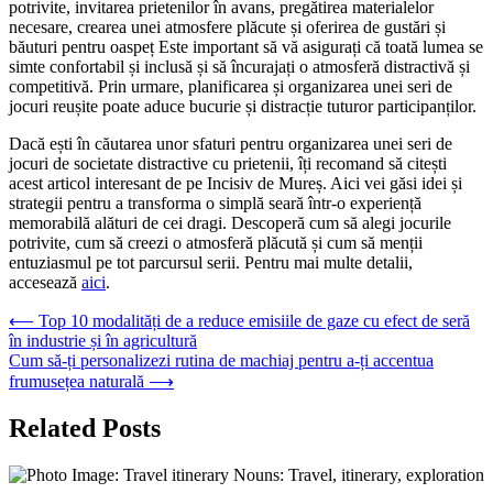
potrivite, invitarea prietenilor în avans, pregătirea materialelor
necesare, crearea unei atmosfere plăcute și oferirea de gustări și
băuturi pentru oaspeț Este important să vă asigurați că toată lumea se
simte confortabil și inclusă și să încurajați o atmosferă distractivă și
competitivă. Prin urmare, planificarea și organizarea unei seri de
jocuri reușite poate aduce bucurie și distracție tuturor participanților.
Dacă ești în căutarea unor sfaturi pentru organizarea unei seri de
jocuri de societate distractive cu prietenii, îți recomand să citești
acest articol interesant de pe Incisiv de Mureș. Aici vei găsi idei și
strategii pentru a transforma o simplă seară într-o experiență
memorabilă alături de cei dragi. Descoperă cum să alegi jocurile
potrivite, cum să creezi o atmosferă plăcută și cum să menții
entuziasmul pe tot parcursul serii. Pentru mai multe detalii,
accesează
aici
.
Navigare
⟵
Top 10 modalități de a reduce emisiile de gaze cu efect de seră
în industrie și în agricultură
în
Cum să-ți personalizezi rutina de machiaj pentru a-ți accentua
articole
frumusețea naturală
⟶
Related Posts