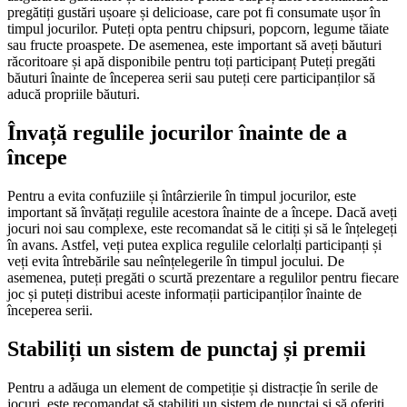
pregătiți gustări ușoare și delicioase, care pot fi consumate ușor în
timpul jocurilor. Puteți opta pentru chipsuri, popcorn, legume tăiate
sau fructe proaspete. De asemenea, este important să aveți băuturi
răcoritoare și apă disponibile pentru toți participanț Puteți pregăti
băuturi înainte de începerea serii sau puteți cere participanților să
aducă propriile băuturi.
Învață regulile jocurilor înainte de a
începe
Pentru a evita confuziile și întârzierile în timpul jocurilor, este
important să învățați regulile acestora înainte de a începe. Dacă aveți
jocuri noi sau complexe, este recomandat să le citiți și să le înțelegeți
în avans. Astfel, veți putea explica regulile celorlalți participanți și
veți evita întrebările sau neînțelegerile în timpul jocului. De
asemenea, puteți pregăti o scurtă prezentare a regulilor pentru fiecare
joc și puteți distribui aceste informații participanților înainte de
începerea serii.
Stabiliți un sistem de punctaj și premii
Pentru a adăuga un element de competiție și distracție în serile de
jocuri, este recomandat să stabiliți un sistem de punctaj și să oferiți