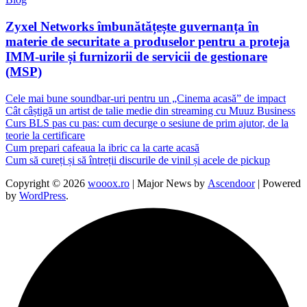
Zyxel Networks îmbunătățește guvernanța în
materie de securitate a produselor pentru a proteja
IMM-urile și furnizorii de servicii de gestionare
(MSP)
Cele mai bune soundbar-uri pentru un „Cinema acasă” de impact
Cât câștigă un artist de talie medie din streaming cu Muuz Business
Curs BLS pas cu pas: cum decurge o sesiune de prim ajutor, de la
teorie la certificare
Cum prepari cafeaua la ibric ca la carte acasă
Cum să cureți și să întreții discurile de vinil și acele de pickup
Copyright © 2026
wooox.ro
| Major News by
Ascendoor
| Powered
by
WordPress
.