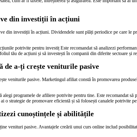
atea, cum ar fi taxele, întreținerea și asigurarea. Este important să ai un 
e din investiții în acțiuni
 din investiții în acțiuni. Dividendele sunt plăți periodice pe care le pr
cțiunile potrivite pentru investiț Este recomandat să analizezi performanța
liul tău de acțiuni și să investești în companii din diferite sectoare și r
 de a-ți crește veniturile pasive
 crește veniturile pasive. Marketingul afiliat constă în promovarea produs
să alegi programele de afiliere potrivite pentru tine. Este recomandat să
i o strategie de promovare eficientă și să folosești canalele potrivite pe
ezi cunoștințele și abilitățile
e venituri pasive. Avantajele creării unui curs online includ posibilitatea