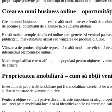
proprietățile potrivite pentru investiții în chirii, luând în considerare lo
Crearea unui business online – oportunități
Crearea unui business online este o altă modalitate excelentă de a obțin
de pornire și potențialul de a ajunge la o audiență globală.
Există multe exemple de afaceri online care generează venituri pasive. 
publicității, marketingului afiliat sau vânzarea de produse digitale.
Vânzarea de produse digitale reprezintă o altă modalitate eficientă de a 
intermediul platformelor online.
Marketingul afiliat este o altă opțiune populară pentru obținerea venit
de afiliere.
Proprietatea imobiliară – cum să obții veni
Investițiile în proprietăți imobiliare pot fi o modalitate excelentă de a o
și fluxul constant de venituri din chirii.
Pentru a obține venituri pasive din chirii, este important să alegi propr
analizezi piața imobiliară locală și să identifici zonele cu cerere ridicată