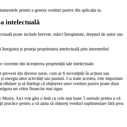
bonamentele pentru a genera venituri pasive din aplicația ta.
a intelectuală
lectuală poate include brevete, mărci înregistrate, drepturi de autor sau
 înregistra și proteja proprietatea intelectuală prin intermediul
e cuvenite din licențierea proprietății tale intelectuale.
proveni din diverse surse, cum ar fi investițiile în acțiuni sau
 și energia altor activități sau pasiuni. Cu toate acestea, este important
 ai răbdare și să înțelegi că obținerea unor venituri pasive poate dura
 asigura un viitor financiar mai sigur.
 de Mureș. Aici veți găsi o listă cu cele mai bune 5 metode pentru a vă
ții practice pentru a vă ajuta să obțineți venituri suplimentare fără prea