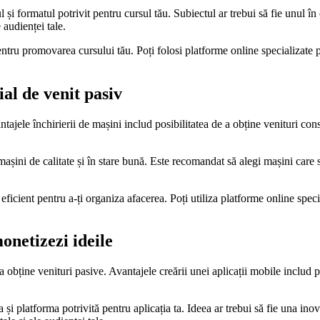
 și formatul potrivit pentru cursul tău. Subiectul ar trebui să fie unul în
 audienței tale.
ntru promovarea cursului tău. Poți folosi platforme online specializate p
ial de venit pasiv
tajele închirierii de mașini includ posibilitatea de a obține venituri const
așini de calitate și în stare bună. Este recomandat să alegi mașini care s
ficient pentru a-ți organiza afacerea. Poți utiliza platforme online speci
onetizezi ideile
 obține venituri pasive. Avantajele creării unei aplicații mobile includ p
 și platforma potrivită pentru aplicația ta. Ideea ar trebui să fie una inov