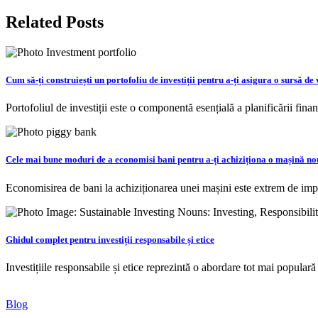
articole
Related Posts
Cum să-ți construiești un portofoliu de investiții pentru a-ți asigura o sursă de
Portofoliul de investiții este o componentă esențială a planificării fina
Cele mai bune moduri de a economisi bani pentru a-ți achiziționa o mașină nou
Economisirea de bani la achiziționarea unei mașini este extrem de imp
Ghidul complet pentru investiții responsabile și etice
Investițiile responsabile și etice reprezintă o abordare tot mai populară
Blog