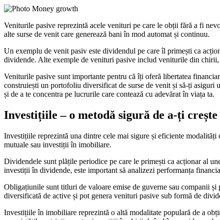
Veniturile pasive reprezintă acele venituri pe care le obții fără a fi nev
alte surse de venit care generează bani în mod automat și continuu.
Un exemplu de venit pasiv este dividendul pe care îl primești ca acțion
dividende. Alte exemple de venituri pasive includ veniturile din chirii,
Veniturile pasive sunt importante pentru că îți oferă libertatea financi
construiești un portofoliu diversificat de surse de venit și să-ți asiguri
și de a te concentra pe lucrurile care contează cu adevărat în viața ta.
Investițiile – o metodă sigură de a-ți crește
Investițiile reprezintă una dintre cele mai sigure și eficiente modalități
mutuale sau investiții în imobiliare.
Dividendele sunt plățile periodice pe care le primești ca acționar al une
investiții în dividende, este important să analizezi performanța financia
Obligațiunile sunt titluri de valoare emise de guverne sau companii și
diversificată de active și pot genera venituri pasive sub formă de divi
Investițiile în imobiliare reprezintă o altă modalitate populară de a obțin