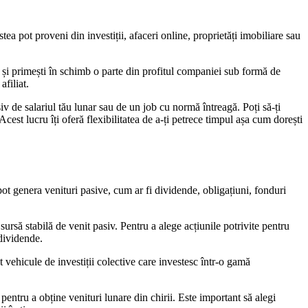
tea pot proveni din investiții, afaceri online, proprietăți imobiliare sau
i și primești în schimb o parte din profitul companiei sub formă de
filiat.
iv de salariul tău lunar sau de un job cu normă întreagă. Poți să-ți
Acest lucru îți oferă flexibilitatea de a-ți petrece timpul așa cum dorești
e pot genera venituri pasive, cum ar fi dividende, obligațiuni, fonduri
sursă stabilă de venit pasiv. Pentru a alege acțiunile potrivite pentru
 dividende.
vehicule de investiții colective care investesc într-o gamă
i pentru a obține venituri lunare din chirii. Este important să alegi