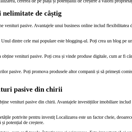
calizarea, cererea de pe piață și potențialul de creștere a valorii proprietăț
 nelimitate de câștig
e venituri pasive. Avantajele unui business online includ flexibilitatea d
Unul dintre cele mai populare este blogging-ul. Poți crea un blog pe un 
obține venituri pasive. Poți crea și vinde produse digitale, cum ar fi căr
urilor pasive. Poți promova produsele altor companii și să primești comis
turi pasive din chirii
bține venituri pasive din chirii. Avantajele investițiilor imobiliare includ p
ietățile potrivite pentru investiț Localizarea este un factor cheie, deoarec
 și potențial de creștere.