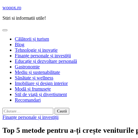
Skip
wooox.ro
to
Stiri si informatii utile!
content
Călătorii și turism
Blog
Tehnologie și inovație
Finanțe personale și investiții
Educație și dezvoltare personală
Gastronomie
Mediu și sustenabilitate
Sănătate și wellness
Imobiliare și design interior
Modă și frumusețe
Stil de viață și divertisment
Recomandari
Caută
după:
Finanțe personale și investiții
Top 5 metode pentru a-ți crește veniturile 