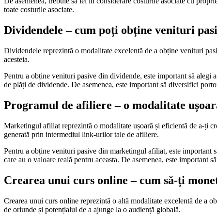
De asemenea, trebuie să iei în considerare costurile asociate cu propriet
toate costurile asociate.
Dividendele – cum poți obține venituri pasiv
Dividendele reprezintă o modalitate excelentă de a obține venituri pasive
acesteia.
Pentru a obține venituri pasive din dividende, este important să alegi a
de plăți de dividende. De asemenea, este important să diversifici portofo
Programul de afiliere – o modalitate ușoară
Marketingul afiliat reprezintă o modalitate ușoară și eficientă de a-ți
generată prin intermediul link-urilor tale de afiliere.
Pentru a obține venituri pasive din marketingul afiliat, este important 
care au o valoare reală pentru aceasta. De asemenea, este important să a
Crearea unui curs online – cum să-ți monetiz
Crearea unui curs online reprezintă o altă modalitate excelentă de a obțin
de oriunde și potențialul de a ajunge la o audiență globală.