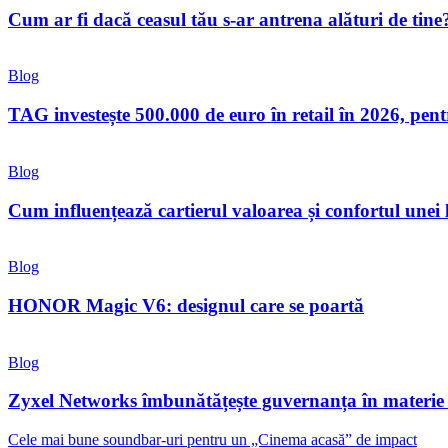
Cum ar fi dacă ceasul tău s-ar antrena alături de tine
Blog
TAG investește 500.000 de euro în retail în 2026, pen
Blog
Cum influențează cartierul valoarea și confortul unei
Blog
HONOR Magic V6: designul care se poartă
Blog
Zyxel Networks îmbunătățește guvernanța în materie de
Cele mai bune soundbar-uri pentru un „Cinema acasă” de impact