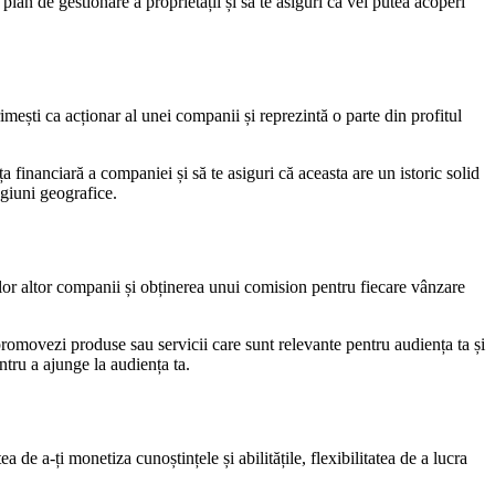
plan de gestionare a proprietății și să te asiguri că vei putea acoperi
imești ca acționar al unei companii și reprezintă o parte din profitul
 financiară a companiei și să te asiguri că aceasta are un istoric solid
egiuni geografice.
elor altor companii și obținerea unui comision pentru fiecare vânzare
 promovezi produse sau servicii care sunt relevante pentru audiența ta și
ntru a ajunge la audiența ta.
 de a-ți monetiza cunoștințele și abilitățile, flexibilitatea de a lucra