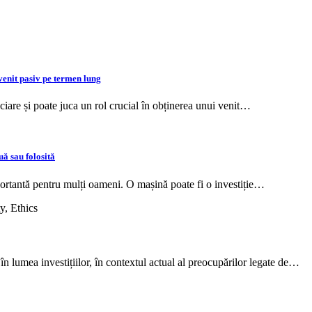
 venit pasiv pe termen lung
nciare și poate juca un rol crucial în obținerea unui venit…
ă sau folosită
ortantă pentru mulți oameni. O mașină poate fi o investiție…
 în lumea investițiilor, în contextul actual al preocupărilor legate de…