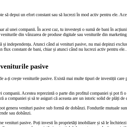
oie să depui un efort constant sau să lucrezi în mod activ pentru ele. Aces
ar al unei companii. În acest caz, tu investești o sumă de bani în acțiun
 veniturile din vânzarea de produse digitale sau veniturile din marketing a
ară și independența. Atunci când ai venituri pasive, nu mai depinzi exclus
 un flux constant de bani, chiar și atunci când nu lucrezi activ pentru ele. 
 veniturile pasive
 de a-ți crește veniturile pasive. Există mai multe tipuri de investiții car
i companii. Acestea reprezintă o parte din profitul companiei și pot fi o 
ră a companiei și să te asiguri că aceasta are un istoric solid de plăți de
 pot genera venituri pasive sub formă de dobânzi. Fondurile mutuale sunt 
dende sau dobânzi.
e venituri pasive. Poți investi în proprietăți imobiliare și să le închiriez