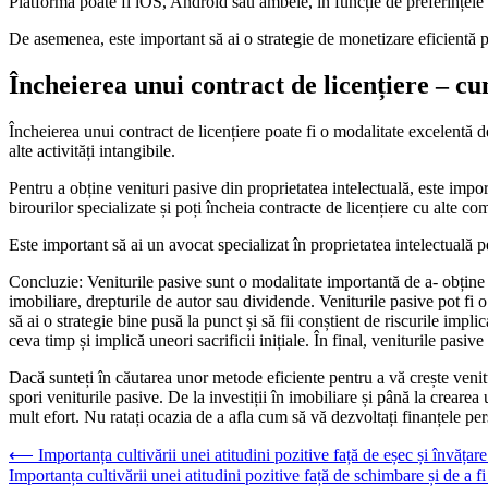
Platforma poate fi iOS, Android sau ambele, în funcție de preferințele ta
De asemenea, este important să ai o strategie de monetizare eficientă pen
Încheierea unui contract de licențiere – cu
Încheierea unui contract de licențiere poate fi o modalitate excelentă de
alte activități intangibile.
Pentru a obține venituri pasive din proprietatea intelectuală, este import
birourilor specializate și poți încheia contracte de licențiere cu alte co
Este important să ai un avocat specializat în proprietatea intelectuală pen
Concluzie: Veniturile pasive sunt o modalitate importantă de a- obține u
imobiliare, drepturile de autor sau dividende. Veniturile pasive pot fi o s
să ai o strategie bine pusă la punct și să fii conștient de riscurile impl
ceva timp și implică uneori sacrificii inițiale. În final, veniturile pasive
Dacă sunteți în căutarea unor metode eficiente pentru a vă crește venitur
spori veniturile pasive. De la investiții în imobiliare și până la crearea
mult efort. Nu ratați ocazia de a afla cum să vă dezvoltați finanțele pe
Navigare
⟵
Importanța cultivării unei atitudini pozitive față de eșec și învățare
Importanța cultivării unei atitudini pozitive față de schimbare și de a fi
în