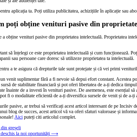
le și ale audienței tale.
tru aplicația ta. Poți utiliza publicitatea, achizițiile în aplicație sau a
m poți obține venituri pasive din proprietate
 a obține venituri pasive din proprietatea intelectuală. Proprietatea inte
ant să înțelegi ce este proprietatea intelectuală și cum funcționează. Poți
mpanii sau persoane care doresc să utilizeze proprietatea ta intelectuală.
tru a te asigura că drepturile tale sunt protejate și că vei primi venituril
n venit suplimentar fără a fi nevoie să depui efort constant. Acestea pot 
ursă de stabilitate financiară și pot oferi libertatea de a-ți dedica timpul
icate înainte de a investi în venituri pasive. De asemenea, este esențial să
 pot fi o modalitate eficientă de a-ți diversifica sursele de venit și de a-ți
ile pasive, ar trebui să verificați acest articol interesant de pe Incisiv
 unui blog de succes, acest articol vă va oferi sfaturi valoroase și informa
rsonale!
Aici
puteți citi articolul complet.
 din greșeli
 deschis la noi oportunități
⟶