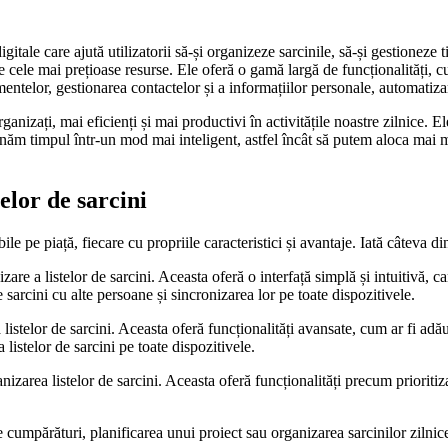
gitale care ajută utilizatorii să-și organizeze sarcinile, să-și gestioneze 
re cele mai prețioase resurse. Ele oferă o gamă largă de funcționalități, c
imentelor, gestionarea contactelor și a informațiilor personale, automatizar
ganizați, mai eficienți și mai productivi în activitățile noastre zilnice. E
ăm timpul într-un mod mai inteligent, astfel încât să putem aloca mai mu
elor de sarcini
le pe piață, fiecare cu propriile caracteristici și avantaje. Iată câteva di
re a listelor de sarcini. Aceasta oferă o interfață simplă și intuitivă, care 
sarcini cu alte persoane și sincronizarea lor pe toate dispozitivele.
listelor de sarcini. Aceasta oferă funcționalități avansate, cum ar fi adău
listelor de sarcini pe toate dispozitivele.
izarea listelor de sarcini. Aceasta oferă funcționalități precum prioritiza
e cumpărături, planificarea unui proiect sau organizarea sarcinilor zilnic