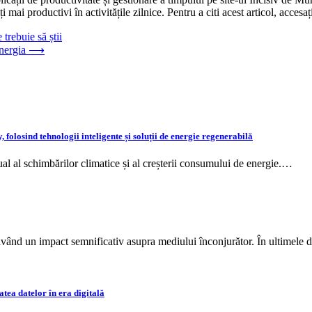
ți mai productivi în activitățile zilnice. Pentru a citi acest articol, accesa
trebuie să știi
energia
⟶
, folosind tehnologii inteligente și soluții de energie regenerabilă
ual al schimbărilor climatice și al creșterii consumului de energie.…
 având un impact semnificativ asupra mediului înconjurător. În ultimele
atea datelor în era digitală