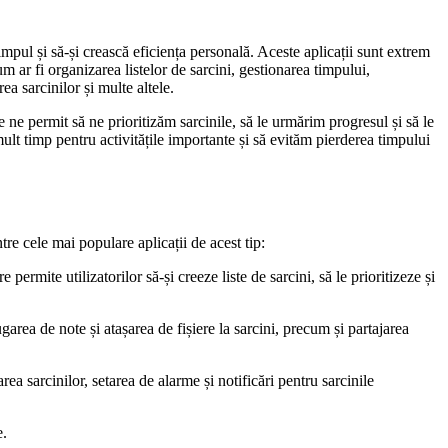
timpul și să-și crească eficiența personală. Aceste aplicații sunt extrem
um ar fi organizarea listelor de sarcini, gestionarea timpului,
ea sarcinilor și multe altele.
le ne permit să ne prioritizăm sarcinile, să le urmărim progresul și să le
lt timp pentru activitățile importante și să evităm pierderea timpului
ntre cele mai populare aplicații de acest tip:
permite utilizatorilor să-și creeze liste de sarcini, să le prioritizeze și
garea de note și atașarea de fișiere la sarcini, precum și partajarea
rea sarcinilor, setarea de alarme și notificări pentru sarcinile
e.