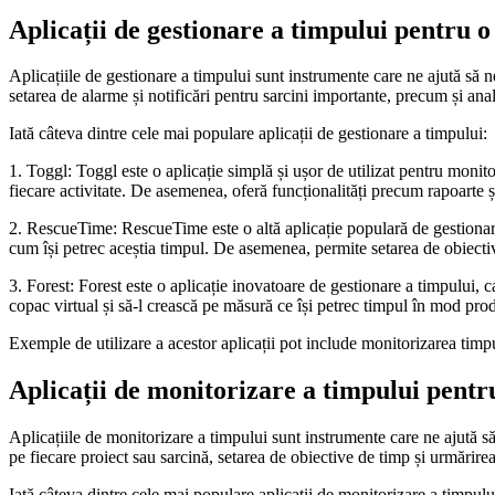
Aplicații de gestionare a timpului pentru 
Aplicațiile de gestionare a timpului sunt instrumente care ne ajută să n
setarea de alarme și notificări pentru sarcini importante, precum și anali
Iată câteva dintre cele mai populare aplicații de gestionare a timpului:
1. Toggl: Toggl este o aplicație simplă și ușor de utilizat pentru monitor
fiecare activitate. De asemenea, oferă funcționalități precum rapoarte și 
2. RescueTime: RescueTime este o altă aplicație populară de gestionare 
cum își petrec aceștia timpul. De asemenea, permite setarea de obiectiv
3. Forest: Forest este o aplicație inovatoare de gestionare a timpului, c
copac virtual și să-l crească pe măsură ce își petrec timpul în mod pro
Exemple de utilizare a acestor aplicații pot include monitorizarea timpul
Aplicații de monitorizare a timpului pentru
Aplicațiile de monitorizare a timpului sunt instrumente care ne ajută să
pe fiecare proiect sau sarcină, setarea de obiective de timp și urmărire
Iată câteva dintre cele mai populare aplicații de monitorizare a timpulu