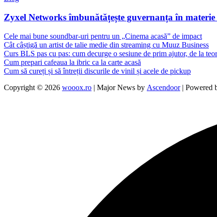
Zyxel Networks îmbunătățește guvernanța în materie de
Cele mai bune soundbar-uri pentru un „Cinema acasă” de impact
Cât câștigă un artist de talie medie din streaming cu Muuz Business
Curs BLS pas cu pas: cum decurge o sesiune de prim ajutor, de la teori
Cum prepari cafeaua la ibric ca la carte acasă
Cum să cureți și să întreții discurile de vinil și acele de pickup
Copyright © 2026
wooox.ro
| Major News by
Ascendoor
| Powered 