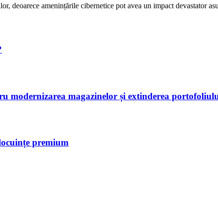
rilor, deoarece amenințările cibernetice pot avea un impact devastator 
?
tru modernizarea magazinelor și extinderea portofoliulu
 locuințe premium