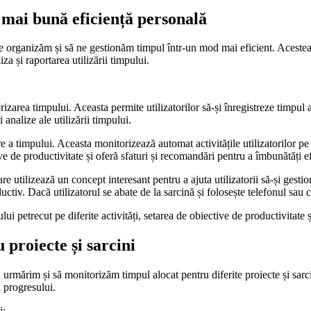
o mai bună eficiență personală
e organizăm și să ne gestionăm timpul într-un mod mai eficient. Acestea o
za și raportarea utilizării timpului.
izarea timpului. Aceasta permite utilizatorilor să-și înregistreze timpul a
analize ale utilizării timpului.
a timpului. Aceasta monitorizează automat activitățile utilizatorilor pe
e de productivitate și oferă sfaturi și recomandări pentru a îmbunătăți e
are utilizează un concept interesant pentru a ajuta utilizatorii să-și gesti
ductiv. Dacă utilizatorul se abate de la sarcină și folosește telefonul s
ui petrecut pe diferite activități, setarea de obiective de productivitate 
 proiecte și sarcini
 urmărim și să monitorizăm timpul alocat pentru diferite proiecte și sarc
a progresului.
i: