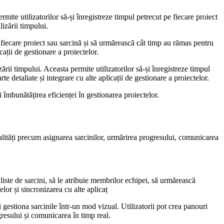
mite utilizatorilor să-și înregistreze timpul petrecut pe fiecare proiect
izării timpului.
e fiecare proiect sau sarcină și să urmărească cât timp au rămas pentru
ații de gestionare a proiectelor.
ării timpului. Aceasta permite utilizatorilor să-și înregistreze timpul
 detaliate și integrare cu alte aplicații de gestionare a proiectelor.
i îmbunătățirea eficienței în gestionarea proiectelor.
alități precum asignarea sarcinilor, urmărirea progresului, comunicarea
 liste de sarcini, să le atribuie membrilor echipei, să urmărească
lor și sincronizarea cu alte aplicaț
i gestiona sarcinile într-un mod vizual. Utilizatorii pot crea panouri
resului și comunicarea în timp real.