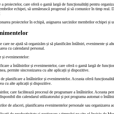
roiectelor, care oferă o gamă largă de funcționalități pentru organizare
 membrilor echipei, să urmărească progresul și să comunice în timp real. 
ț
ionarea proiectelor în echipă, asignarea sarcinilor membrilor echipei și 
venimentelor
nte care ne ajută să organizăm și să planificăm întâlniri, evenimente și a
izarea cu calendarul personal.
or și evenimentelor:
care a întâlnirilor și evenimentelor, care oferă o gamă largă de funcționa
ea, permite sincronizarea cu alte aplicații și dispozitive.
e planificare a întâlnirilor și evenimentelor. Aceasta oferă funcționalit
a cu alte aplicații și dispozitive.
rilor, care facilitează procesul de programare a întâlnirilor. Aceasta perm
disponibil din calendarul utilizatorului și pot programa automat o întâlni
ilor de afaceri, planificarea evenimentelor personale sau organizarea acti
icații de productivitate și gestionare a timpului pe site-ul Incisiv de Mu