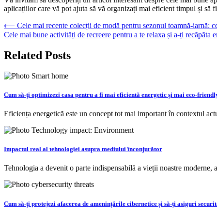
aplicațiilor care vă pot ajuta să vă organizați mai eficient timpul și să fi
Navigare
⟵
Cele mai recente colecții de modă pentru sezonul toamnă-iarnă: ce 
Cele mai bune activități de recreere pentru a te relaxa și a-ți recăpăta 
în
articole
Related Posts
Cum să-ți optimizezi casa pentru a fi mai eficientă energetic și mai eco-friendly
Eficiența energetică este un concept tot mai important în contextul act
Impactul real al tehnologiei asupra mediului înconjurător
Tehnologia a devenit o parte indispensabilă a vieții noastre moderne,
Cum să-ți protejezi afacerea de amenințările cibernetice și să-ți asiguri securit