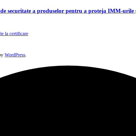
 securitate a produselor pentru a proteja IMM-urile și
e la certificare
by
WordPress
.