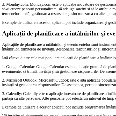
3. Monday.com: Monday.com este o aplicație inovatoare de gestionare a p
să-și creeze panouri personalizate, să adauge sarcini și să le atribuie
termenelor limită, gestionarea resurselor și sincronizarea cu alte aplica
Exemple de utilizare a acestor aplicații pot include organizarea și gest
Aplicații de planificare a întâlnirilor și e
Aplicațiile de planificare a întâlnirilor și evenimentelor sunt instrume
întâlnirilor, trimiterea de invitații, gestionarea răspunsurilor și sincron
Iată câteva dintre cele mai populare aplicații de planificare a întâlniril
1. Google Calendar: Google Calendar este o aplicație gratuită de planifi
evenimente, să trimită invitații și să gestioneze răspunsurile. De asemen
2. Microsoft Outlook: Microsoft Outlook este o altă aplicație populară d
invitații și gestionarea răspunsurilor. De asemenea, permite sincronizare
3. Calendly: Calendly este o aplicație inovatoare de planificare a întâlni
partaja cu alte persoane. Alte persoane pot selecta un interval de timp 
Exemple de utilizare a acestor aplicații pot include programarea întâlnir
Vă invităm să descoperiți un articol interesant despre cele mai bune apl