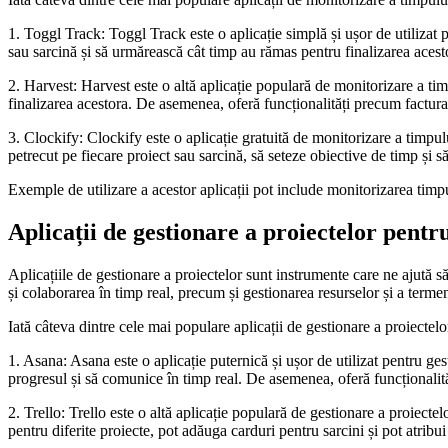
1. Toggl Track: Toggl Track este o aplicație simplă și ușor de utilizat p
sau sarcină și să urmărească cât timp au rămas pentru finalizarea acesto
2. Harvest: Harvest este o altă aplicație populară de monitorizare a tim
finalizarea acestora. De asemenea, oferă funcționalități precum facturar
3. Clockify: Clockify este o aplicație gratuită de monitorizare a timpului
petrecut pe fiecare proiect sau sarcină, să seteze obiective de timp și s
Exemple de utilizare a acestor aplicații pot include monitorizarea timpul
Aplicații de gestionare a proiectelor pentr
Aplicațiile de gestionare a proiectelor sunt instrumente care ne ajută 
și colaborarea în timp real, precum și gestionarea resurselor și a termen
Iată câteva dintre cele mai populare aplicații de gestionare a proiectelo
1. Asana: Asana este o aplicație puternică și ușor de utilizat pentru ges
progresul și să comunice în timp real. De asemenea, oferă funcționalităț
2. Trello: Trello este o altă aplicație populară de gestionare a proiecte
pentru diferite proiecte, pot adăuga carduri pentru sarcini și pot atri