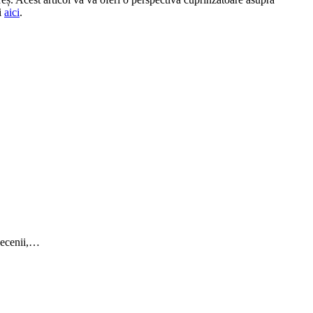
ți
aici
.
 decenii,…