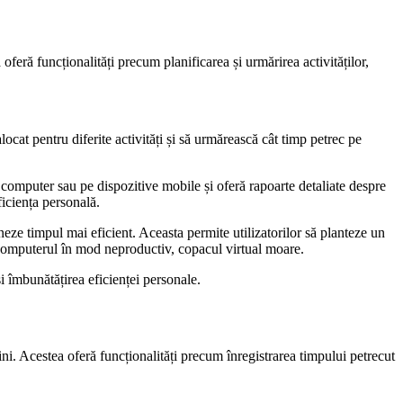
feră funcționalități precum planificarea și urmărirea activităților,
locat pentru diferite activități și să urmărească cât timp petrec pe
 computer sau pe dispozitive mobile și oferă rapoarte detaliate despre
ficiența personală.
oneze timpul mai eficient. Aceasta permite utilizatorilor să planteze un
au computerul în mod neproductiv, copacul virtual moare.
și îmbunătățirea eficienței personale.
ini. Acestea oferă funcționalități precum înregistrarea timpului petrecut