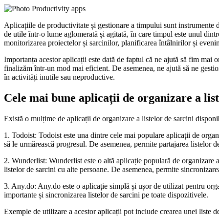
Aplicațiile de productivitate și gestionare a timpului sunt instrumente di
de utile într-o lume aglomerată și agitată, în care timpul este unul dint
monitorizarea proiectelor și sarcinilor, planificarea întâlnirilor și even
Importanța acestor aplicații este dată de faptul că ne ajută să fim mai or
finalizăm într-un mod mai eficient. De asemenea, ne ajută să ne gestion
în activități inutile sau neproductive.
Cele mai bune aplicații de organizare a list
Există o mulțime de aplicații de organizare a listelor de sarcini disponibi
1. Todoist: Todoist este una dintre cele mai populare aplicații de organiza
să le urmărească progresul. De asemenea, permite partajarea listelor de 
2. Wunderlist: Wunderlist este o altă aplicație populară de organizare a 
listelor de sarcini cu alte persoane. De asemenea, permite sincronizarea 
3. Any.do: Any.do este o aplicație simplă și ușor de utilizat pentru organ
importante și sincronizarea listelor de sarcini pe toate dispozitivele.
Exemple de utilizare a acestor aplicații pot include crearea unei liste d