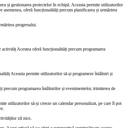
a și gestionarea proiectelor în echipă. Aceasta permite utilizatorilor
De asemenea, oferă funcționalități precum planificarea și urmărirea
urmărirea progresului.
lte activităț Acestea oferă funcționalități precum programarea
lităț Aceasta permite utilizatorilor să-și programeze întâlniri și
ăți precum programarea întâlnirilor și evenimentelor, trimiterea de
ite utilizatorilor să-și creeze un calendar personalizat, pe care îl pot
re.
vităților zil nice.
reș. Acest articol vă va oferi o perspectivă cuprinzătoare asupra