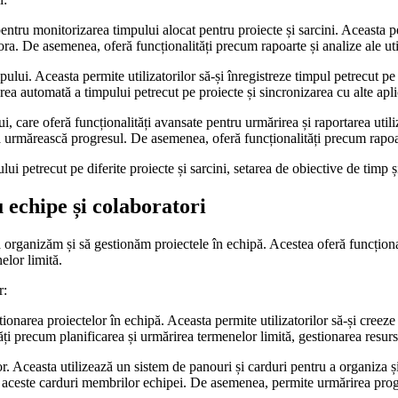
entru monitorizarea timpului alocat pentru proiecte și sarcini. Aceasta per
ra. De asemenea, oferă funcționalități precum rapoarte și analize ale util
pului. Aceasta permite utilizatorilor să-și înregistreze timpul petrecut p
ea automată a timpului petrecut pe proiecte și sincronizarea cu alte aplic
, care oferă funcționalități avansate pentru urmărirea și raportarea utiliz
ă urmărească progresul. De asemenea, oferă funcționalități precum rapoarte
ui petrecut pe diferite proiecte și sarcini, setarea de obiective de timp ș
u echipe și colaboratori
să organizăm și să gestionăm proiectele în echipă. Acestea oferă funcțion
elor limită.
r:
tionarea proiectelor în echipă. Aceasta permite utilizatorilor să-și creeze
i precum planificarea și urmărirea termenelor limită, gestionarea resurse
lor. Aceasta utilizează un sistem de panouri și carduri pentru a organiza ș
bui aceste carduri membrilor echipei. De asemenea, permite urmărirea prog