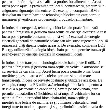
pentru a urmări originea și calitatea produselor alimentare. Acest
lucru poate ajuta la prevenirea fraudei și contrafacerii, precum și la
asigurarea siguranței alimentare. De exemplu, compania IBM a
dezvoltat un sistem bazat pe tehnologia blockchain care permite
urmărirea și verificarea provenienței produselor alimentare.
În industria energetică, tehnologia blockchain poate fi utilizată
pentru a înregistra și gestiona tranzacțiile cu energie electrică. Acest
lucru poate permite consumatorilor să vândă excesul de energie
electrică generată de panourile solare sau alte surse regenerabile și să
primească plăți directe pentru aceasta. De exemplu, compania LO3
Energy utilizează tehnologia blockchain pentru a permite tranzacții
peer-to-peer cu energie electrică în comunități locale.
În industria de transport, tehnologia blockchain poate fi utilizată
pentru a înregistra și gestiona tranzacțiile cu vehicule autonome sau
cu servicii de car-sharing. Acest lucru poate permite o mai bună
urmărire și gestionare a vehiculelor, precum și o mai mare
transparență în ceea ce privește costurile și utilizarea acestora. De
exemplu, compania R3 utilizează tehnologia blockchain pentru a
dezvol a o platformă de car-sharing bazată pe blockchain, care
permite utilizatorilor să închirieze și să împartă vehiculele lor cu
ușurință. Prin intermediul blockchain-ului, tranzacțiile și
înregistrările legate de închirierea și utilizarea vehiculelor sunt
înregistrate în mod transparent și sigur, eliminând astfel nevoia de