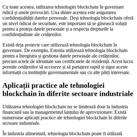
Cu toate acestea, utilizarea tehnologiei blockchain în guvernare
ridică și unele provocări. Una dintre acestea este asigurarea
confidențialității datelor personale. Deși tehnologia blockchain oferă
un nivel ridicat de securitate, este important să se găsească soluții
pentru a proteja datele personale și a respecta drepturile la
confidențialitate ale cetățenilor.
Există deja proiecte care utilizează tehnologia blockchain în
guvernare. De exemplu, Estonia utilizează tehnologia blockchain
pentru a înregistra și gestiona datele personale ale cetățenilor,
precum actele de identitate sau certificatele de rezidență. Acest lucru
permite cetățenilor să acceseze și să partajeze rapid și sigur aceste
informații cu instituțiile guvernamentale sau cu alte părți interesate.
Aplicații practice ale tehnologiei
blockchain în diferite sectoare industriale
Utilizarea tehnologiei blockchain nu se limitează doar la industria
financiară sau la managementul lanțului de aprovizionare. Există
numeroase aplicații practice ale tehnologiei blockchain în diferite
sectoare industriale.
În industria alimentară, tehnologia blockchain poate fi utilizată