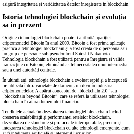
asigură integritatea și veridicitatea datelor înregistrate în blockchain.
Istoria tehnologiei blockchain și evoluția
sa în prezent
Originea tehnologiei blockchain poate fi atribuită apariției
criptomonedei Bitcoin în anul 2009. Bitcoin a fost prima aplicație
practică a tehnologiei blockchain și a fost creată de o persoană sau
un grup de persoane sub pseudonimul Satoshi Nakamoto.
Tehnologia blockchain a fost utilizată pentru a înregistra și valida
tranzacțiile cu Bitcoin, eliminând astfel necesitatea unui intermediar
sau a unei autorități centrale.
În ultimii ani, tehnologia blockchain a evoluat rapid și a început să
fie utilizată într-o varietate de domenii, nu doar în industria
criptomonedelor. A apărut conceptul de „blockchain 2.0” sau
„blockchain beyond Bitcoin”, care se referă la utilizarea tehnologiei
blockchain în afara domeniului financiar.
Tendințele actuale în dezvoltarea tehnologiei blockchain includ
creșterea scalabilității și performanței rețelelor blockchain,
dezvoltarea de standarde și protocoale interoperabile, precum și
integrarea tehnologiei blockchain cu alte tehnologii emergente, cum
ar fi inteligența artificială și internetul lucrurilor.