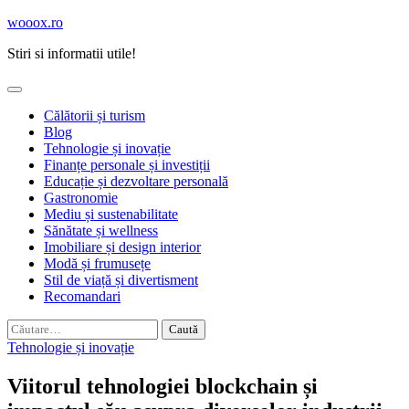
Skip
wooox.ro
to
Stiri si informatii utile!
content
Călătorii și turism
Blog
Tehnologie și inovație
Finanțe personale și investiții
Educație și dezvoltare personală
Gastronomie
Mediu și sustenabilitate
Sănătate și wellness
Imobiliare și design interior
Modă și frumusețe
Stil de viață și divertisment
Recomandari
Caută
după:
Tehnologie și inovație
Viitorul tehnologiei blockchain și