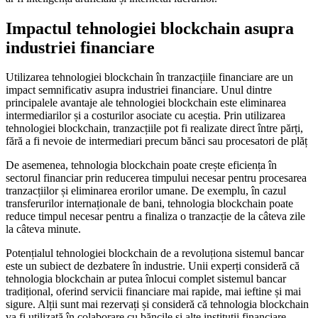
Impactul tehnologiei blockchain asupra
industriei financiare
Utilizarea tehnologiei blockchain în tranzacțiile financiare are un
impact semnificativ asupra industriei financiare. Unul dintre
principalele avantaje ale tehnologiei blockchain este eliminarea
intermediarilor și a costurilor asociate cu aceștia. Prin utilizarea
tehnologiei blockchain, tranzacțiile pot fi realizate direct între părți,
fără a fi nevoie de intermediari precum bănci sau procesatori de plăț
De asemenea, tehnologia blockchain poate crește eficiența în
sectorul financiar prin reducerea timpului necesar pentru procesarea
tranzacțiilor și eliminarea erorilor umane. De exemplu, în cazul
transferurilor internaționale de bani, tehnologia blockchain poate
reduce timpul necesar pentru a finaliza o tranzacție de la câteva zile
la câteva minute.
Potențialul tehnologiei blockchain de a revoluționa sistemul bancar
este un subiect de dezbatere în industrie. Unii experți consideră că
tehnologia blockchain ar putea înlocui complet sistemul bancar
tradițional, oferind servicii financiare mai rapide, mai ieftine și mai
sigure. Alții sunt mai rezervați și consideră că tehnologia blockchain
va fi utilizată în colaborare cu băncile și alte instituții financiare