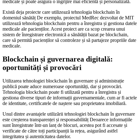
medicale și poate asigura o îngrijire mai eficientă și personalizată.
Există deja proiecte care utilizează tehnologia blockchain în
domeniul sănătăț De exemplu, proiectul MedRec dezvoltat de MIT
utilizează tehnologia blockchain pentru a înregistra și gestiona datele
medicale ale pacienților. Acest proiect are ca scop crearea unui
sistem de înregistrare electronică a sănătății bazat pe blockchain,
care să permită pacienților să controleze și să partajeze propriile date
medicale.
Blockchain și guvernarea digitală:
oportunități și provocări
Utilizarea tehnologiei blockchain în guvernare și administrație
publică poate aduce numeroase oportunități, dar și provocări.
Tehnologia blockchain poate fi utilizată pentru a înregistra și
gestiona diverse tipuri de informații guvernamentale, cum ar fi actele
de identitate, certificatele de naștere sau proprietatea imobiliară.
Unul dintre avantajele utilizării tehnologiei blockchain în guvernare
este creșterea transparenței și responsabilităț Deoarece informațiile
sunt înregistrate într-un lanț de blocuri, acestea pot fi accesate și
verificate de către toți participanții la rețea, asigurând astfel
integritatea și autenticitatea datelor.