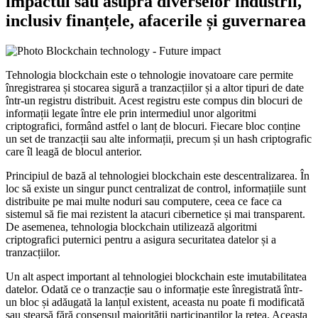
impactul său asupra diverselor industrii,
inclusiv finanțele, afacerile și guvernarea
Tehnologia blockchain este o tehnologie inovatoare care permite
înregistrarea și stocarea sigură a tranzacțiilor și a altor tipuri de date
într-un registru distribuit. Acest registru este compus din blocuri de
informații legate între ele prin intermediul unor algoritmi
criptografici, formând astfel o lanț de blocuri. Fiecare bloc conține
un set de tranzacții sau alte informații, precum și un hash criptografic
care îl leagă de blocul anterior.
Principiul de bază al tehnologiei blockchain este descentralizarea. În
loc să existe un singur punct centralizat de control, informațiile sunt
distribuite pe mai multe noduri sau computere, ceea ce face ca
sistemul să fie mai rezistent la atacuri cibernetice și mai transparent.
De asemenea, tehnologia blockchain utilizează algoritmi
criptografici puternici pentru a asigura securitatea datelor și a
tranzacțiilor.
Un alt aspect important al tehnologiei blockchain este imutabilitatea
datelor. Odată ce o tranzacție sau o informație este înregistrată într-
un bloc și adăugată la lanțul existent, aceasta nu poate fi modificată
sau ștearsă fără consensul majorității participanților la rețea. Aceasta