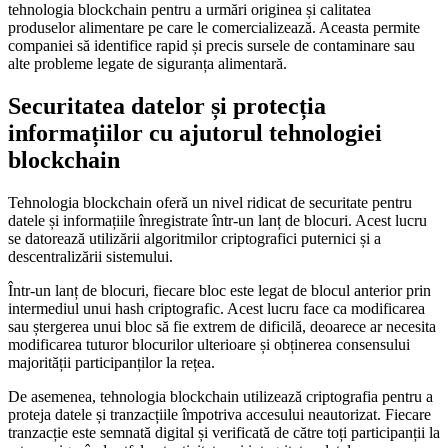
tehnologia blockchain pentru a urmări originea și calitatea
produselor alimentare pe care le comercializează. Aceasta permite
companiei să identifice rapid și precis sursele de contaminare sau
alte probleme legate de siguranța alimentară.
Securitatea datelor și protecția
informațiilor cu ajutorul tehnologiei
blockchain
Tehnologia blockchain oferă un nivel ridicat de securitate pentru
datele și informațiile înregistrate într-un lanț de blocuri. Acest lucru
se datorează utilizării algoritmilor criptografici puternici și a
descentralizării sistemului.
Într-un lanț de blocuri, fiecare bloc este legat de blocul anterior prin
intermediul unui hash criptografic. Acest lucru face ca modificarea
sau ștergerea unui bloc să fie extrem de dificilă, deoarece ar necesita
modificarea tuturor blocurilor ulterioare și obținerea consensului
majorității participanților la rețea.
De asemenea, tehnologia blockchain utilizează criptografia pentru a
proteja datele și tranzacțiile împotriva accesului neautorizat. Fiecare
tranzacție este semnată digital și verificată de către toți participanții la