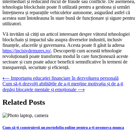
intermediari și reducând riscul de fraude sau conflicte. De asemenea,
tehnologia blockchain poate fi utilizată pentru a gestiona și urmări
întreținerea și reparațiile vehiculelor autonome, asigurând astfel că
acestea sunt întotdeauna în stare bună de funcționare și sigure pentru
utilizatori.
Vă invităm să citiți un articol interesant despre viitorul tehnologiei
blockchain și impactul său asupra diverselor industrii, inclusiv
finanțele, afacerile și guvernarea. Acesta poate fi găsit la adresa
https://incisivdemures.ro/
. Descoperiți cum această tehnologie
revoluționară poate transforma modul în care funcționează aceste
sectoare și cum poate aduce beneficii semnificative în termeni de
transparență, securitate și eficiență.
Navigare
⟵
Importanța educației financiare în dezvoltarea personală
Cum să-ți dezvolți abilitățile de a-ți menține motivația și de a-ți
în
depăși blocajele mentale și emoționale
⟶
articole
Related Posts
Cum să-ți construiești un portofoliu online pentru a-ți promova munca