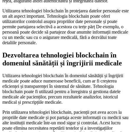
rețea, asigurând astfel autenticitatea și integritatea datelor.
Utilizarea tehnologiei blockchain în protejarea datelor personale este
un alt aspect important. Tehnologia blockchain poate oferi
utilizatorilor controlul asupra propriilor date personale și poate
permite partajarea selectivă a acestora cu terțe părț De exemplu, o
persoană poate decide să partajeze doar anumite informații medicale
cu un medic sau cu o asigurare medicală, fără a dezvălui toate
detaliile personale.
Dezvoltarea tehnologiei blockchain în
domeniul sănătății și îngrijirii medicale
Utilizarea tehnologiei blockchain în domeniul sănătății și îngrijirii
medicale poate aduce numeroase beneficii, cum ar fi creșterea
eficienței și transparenței în sistemul de sănătate. Tehnologia
blockchain poate fi utilizată pentru a înregistra și gestiona datele
medicale ale pacienților, precum rezultatele analizelor, istoricul
medical și prescripțiile medicale.
Prin utilizarea tehnologiei blockchain, pacienții pot avea acces la
propriile date medicale și pot partaja aceste informații cu medicii sau
alte instituții medicale într-un mod sigur și controlat. Acest lucru
poate elimina necesitatea repetării testelor și a investigațiilor