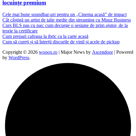
locuințe premium
Cele mai bune soundbar-uri pentru un „Cinema acasă” de impact
Cât câștigă un artist de talie medie din streaming cu Muuz Business
Curs BLS pas cu pas: cum decurge o sesiune de prim ajutor, de la
teorie la certificare
Cum prepari cafeaua la ibric ca la carte acasă
Cum să cureți și să întreții discurile de vinil și acele de pickup
Copyright © 2026
wooox.ro
| Major News by
Ascendoor
| Powered
by
WordPress
.