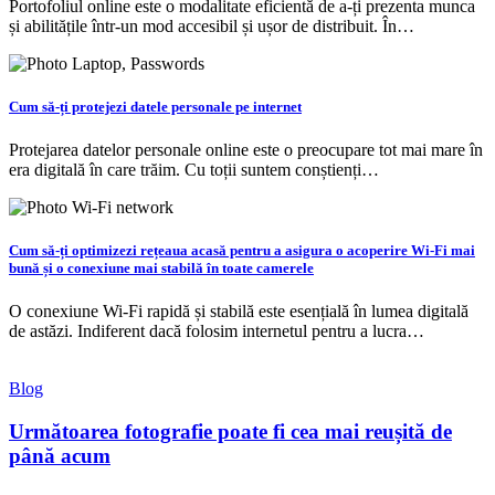
Portofoliul online este o modalitate eficientă de a-ți prezenta munca
și abilitățile într-un mod accesibil și ușor de distribuit. În…
Cum să-ți protejezi datele personale pe internet
Protejarea datelor personale online este o preocupare tot mai mare în
era digitală în care trăim. Cu toții suntem conștienți…
Cum să-ți optimizezi rețeaua acasă pentru a asigura o acoperire Wi-Fi mai
bună și o conexiune mai stabilă în toate camerele
O conexiune Wi-Fi rapidă și stabilă este esențială în lumea digitală
de astăzi. Indiferent dacă folosim internetul pentru a lucra…
Blog
Următoarea fotografie poate fi cea mai reușită de
până acum