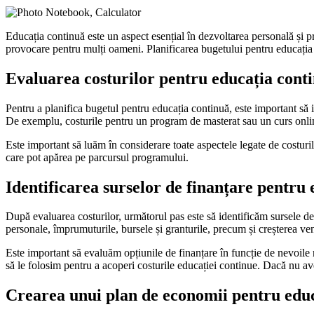
Educația continuă este un aspect esențial în dezvoltarea personală și pr
provocare pentru mulți oameni. Planificarea bugetului pentru educația co
Evaluarea costurilor pentru educația cont
Pentru a planifica bugetul pentru educația continuă, este important să i
De exemplu, costurile pentru un program de masterat sau un curs online
Este important să luăm în considerare toate aspectele legate de costurile
care pot apărea pe parcursul programului.
Identificarea surselor de finanțare pentru
După evaluarea costurilor, următorul pas este să identificăm sursele de
personale, împrumuturile, bursele și granturile, precum și creșterea ven
Este important să evaluăm opțiunile de finanțare în funcție de nevoile
să le folosim pentru a acoperi costurile educației continue. Dacă nu a
Crearea unui plan de economii pentru edu