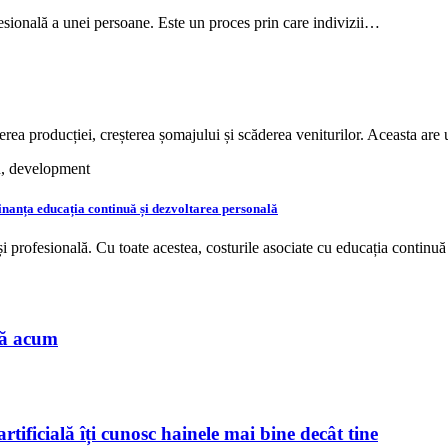
fesională a unei persoane. Este un proces prin care indivizii…
erea producției, creșterea șomajului și scăderea veniturilor. Aceasta ar
i finanța educația continuă și dezvoltarea personală
și profesională. Cu toate acestea, costurile asociate cu educația contin
nă acum
rtificială îți cunosc hainele mai bine decât tine