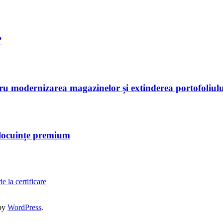
?
tru modernizarea magazinelor și extinderea portofoliulu
 locuințe premium
e la certificare
by
WordPress
.