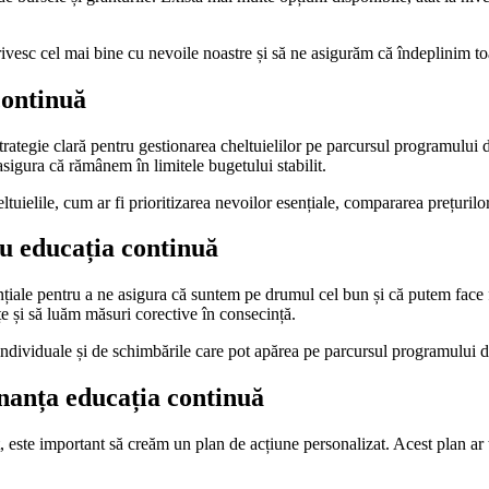
rivesc cel mai bine cu nevoile noastre și să ne asigurăm că îndeplinim toa
continuă
strategie clară pentru gestionarea cheltuielilor pe parcursul programului 
asigura că rămânem în limitele bugetului stabilit.
ltuielile, cum ar fi prioritizarea nevoilor esențiale, compararea prețurilo
ru educația continuă
țiale pentru a ne asigura că suntem pe drumul cel bun și că putem face fa
e și să luăm măsuri corective în consecință.
individuale și de schimbările care pot apărea pe parcursul programului d
inanța educația continuă
este important să creăm un plan de acțiune personalizat. Acest plan ar tre