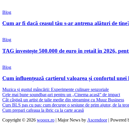
Blog
Cum ar fi dacă ceasul tău s-ar antrena alături de tine
Blog
TAG investește 500.000 de euro în retail în 2026, pen
Blog
Cum influențează cartierul valoarea și confortul unei
Muzica și gustul mâncării: Experimente culinare senzoriale
Cele mai bune soundbar-uri pentru un „Cinema acasă” de impact
Cât câștigă un artist de talie medie din streaming cu Muuz Business
Curs BLS pas cu pas: cum decurge o sesiune de prim ajutor, de la teori
Cum prepari cafeaua la ibric ca la carte acasă
Copyright © 2026
wooox.ro
| Major News by
Ascendoor
| Powered 