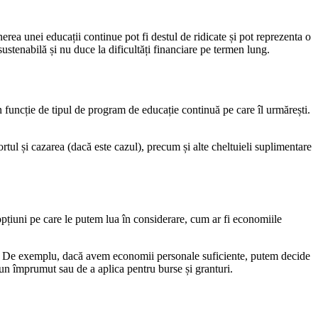
erea unei educații continue pot fi destul de ridicate și pot reprezenta o
ustenabilă și nu duce la dificultăți financiare pe termen lung.
n funcție de tipul de program de educație continuă pe care îl urmărești.
ortul și cazarea (dacă este cazul), precum și alte cheltuieli suplimentare
opțiuni pe care le putem lua în considerare, cum ar fi economiile
noi. De exemplu, dacă avem economii personale suficiente, putem decide
un împrumut sau de a aplica pentru burse și granturi.