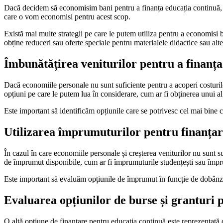
Dacă decidem să economisim bani pentru a finanța educația continuă, est
care o vom economisi pentru acest scop.
Există mai multe strategii pe care le putem utiliza pentru a economisi b
obține reduceri sau oferte speciale pentru materialele didactice sau alt
Îmbunătățirea veniturilor pentru a finanța
Dacă economiile personale nu sunt suficiente pentru a acoperi costurile
opțiuni pe care le putem lua în considerare, cum ar fi obținerea unui al
Este important să identificăm opțiunile care se potrivesc cel mai bine cu
Utilizarea împrumuturilor pentru finanțar
În cazul în care economiile personale și creșterea veniturilor nu sunt 
de împrumut disponibile, cum ar fi împrumuturile studențești sau împr
Este important să evaluăm opțiunile de împrumut în funcție de dobânzi
Evaluarea opțiunilor de burse și granturi 
O altă opțiune de finanțare pentru educația continuă este reprezentată de 