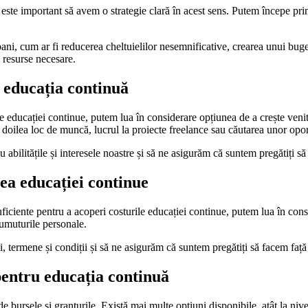
e important să avem o strategie clară în acest sens. Putem începe prin s
ani, cum ar fi reducerea cheltuielilor nesemnificative, crearea unui buget
e resurse necesare.
 educația continuă
 educației continue, putem lua în considerare opțiunea de a crește venit
 doilea loc de muncă, lucrul la proiecte freelance sau căutarea unor oport
 abilitățile și interesele noastre și să ne asigurăm că suntem pregătiți să
ea educației continue
suficiente pentru a acoperi costurile educației continue, putem lua în co
umuturile personale.
, termene și condiții și să ne asigurăm că suntem pregătiți să facem faț
pentru educația continuă
bursele și granturile. Există mai multe opțiuni disponibile, atât la nivel 