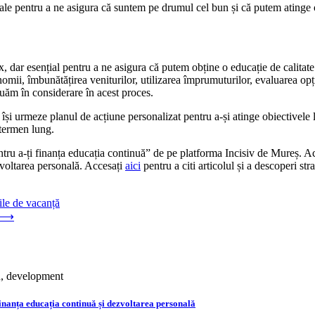
ale pentru a ne asigura că suntem pe drumul cel bun și că putem atinge o
 dar esențial pentru a ne asigura că putem obține o educație de calitate
nomii, îmbunătățirea veniturilor, utilizarea împrumuturilor, evaluarea opți
luăm în considerare în acest proces.
să își urmeze planul de acțiune personalizat pentru a-și atinge obiectivel
 termen lung.
tru a-ți finanța educația continuă” de pe platforma Incisiv de Mureș. Ac
ezvoltarea personală. Accesați
aici
pentru a citi articolul și a descoperi st
rile de vacanță
⟶
i finanța educația continuă și dezvoltarea personală