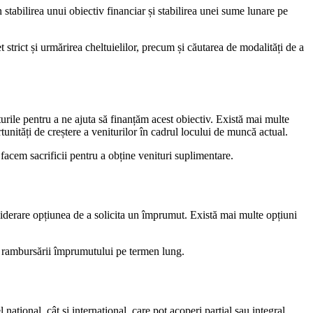
tabilirea unui obiectiv financiar și stabilirea unei sume lunare pe
 strict și urmărirea cheltuielilor, precum și căutarea de modalități de a
urile pentru a ne ajuta să finanțăm acest obiectiv. Există mai multe
unități de creștere a veniturilor în cadrul locului de muncă actual.
 facem sacrificii pentru a obține venituri suplimentare.
nsiderare opțiunea de a solicita un împrumut. Există mai multe opțiuni
ă rambursării împrumutului pe termen lung.
național, cât și internațional, care pot acoperi parțial sau integral