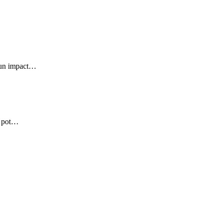
e un impact…
uă pot…