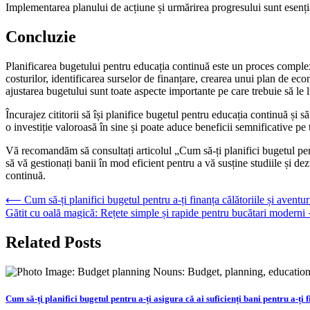
Implementarea planului de acțiune și urmărirea progresului sunt esenți
Concluzie
Planificarea bugetului pentru educația continuă este un proces complex,
costurilor, identificarea surselor de finanțare, crearea unui plan de eco
ajustarea bugetului sunt toate aspecte importante pe care trebuie să le 
Încurajez cititorii să își planifice bugetul pentru educația continuă și 
o investiție valoroasă în sine și poate aduce beneficii semnificative pe
Vă recomandăm să consultați articolul „Cum să-ți planifici bugetul pen
să vă gestionați banii în mod eficient pentru a vă susține studiile și d
continuă.
Navigare
⟵
Cum să-ți planifici bugetul pentru a-ți finanța călătoriile și aventu
Gătit cu oală magică: Rețete simple și rapide pentru bucătari moderni
în
articole
Related Posts
Cum să-ți planifici bugetul pentru a-ți asigura că ai suficienți bani pentru a-ț