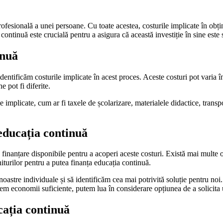
ofesională a unei persoane. Cu toate acestea, costurile implicate în obțin
ntinuă este crucială pentru a asigura că această investiție în sine este s
inuă
dentificăm costurile implicate în acest proces. Aceste costuri pot varia î
 pot fi diferite.
 implicate, cum ar fi taxele de școlarizare, materialele didactice, transp
 educația continuă
 finanțare disponibile pentru a acoperi aceste costuri. Există mai multe 
iturilor pentru a putea finanța educația continuă.
 noastre individuale și să identificăm cea mai potrivită soluție pentru 
vem economii suficiente, putem lua în considerare opțiunea de a solicita 
cația continuă