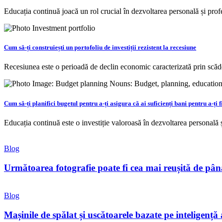
Educația continuă joacă un rol crucial în dezvoltarea personală și pro
Cum să-ți construiești un portofoliu de investiții rezistent la recesiune
Recesiunea este o perioadă de declin economic caracterizată prin scăd
Cum să-ți planifici bugetul pentru a-ți asigura că ai suficienți bani pentru a-ț
Educația continuă este o investiție valoroasă în dezvoltarea personală 
Blog
Următoarea fotografie poate fi cea mai reușită de pâ
Blog
Mașinile de spălat și uscătoarele bazate pe inteligență a